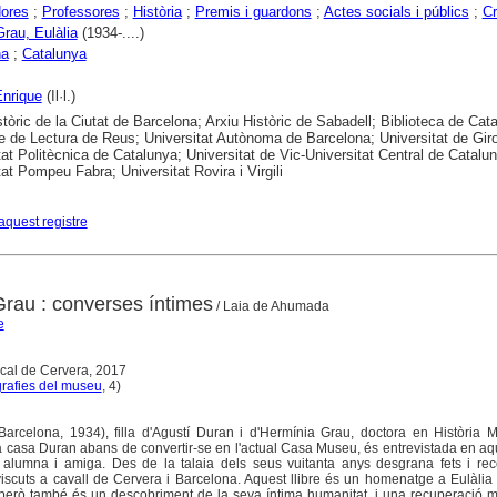
dores
;
Professores
;
Història
;
Premis i guardons
;
Actes socials i públics
;
Cr
Grau, Eulàlia
(1934-....)
na
;
Catalunya
nrique
(Il·l.)
stòric de la Ciutat de Barcelona; Arxiu Històric de Sabadell; Biblioteca de Cat
e de Lectura de Reus; Universitat Autònoma de Barcelona; Universitat de Gir
tat Politècnica de Catalunya; Universitat de Vic-Universitat Central de Catalu
tat Pompeu Fabra; Universitat Rovira i Virgili
aquest registre
Grau : converses íntimes
/ Laia de Ahumada
e
cal de Cervera, 2017
rafies del museu
, 4)
Barcelona, 1934), filla d'Agustí Duran i d'Hermínia Grau, doctora en Història 
la casa Duran abans de convertir-se en l'actual Casa Museu, és entrevistada en aqu
lumna i amiga. Des de la talaia dels seus vuitanta anys desgrana fets i reco
iscuts a cavall de Cervera i Barcelona. Aquest llibre és un homenatge a Eulàlia
, però també és un descobriment de la seva íntima humanitat, i una recuperació