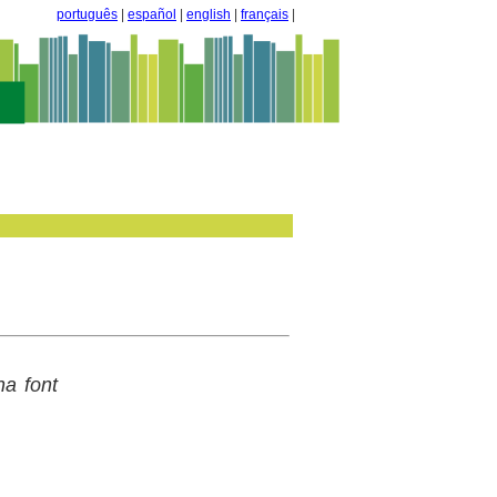
português
|
español
|
english
|
français
|
na font