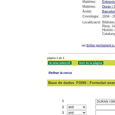
Matèries:
Entrevis
Matèries:
Duran i 
Àmbit:
Barcelo
Cronologia:
1934 - 2
Localització:
Bibliote
Reus; UA
Històric
Cataluny
Enllaç permanent a 
pàgina 1 de 1
Refinar la cerca
Base de dades
FONS : Formulari ava
Cercar:
1
2
3