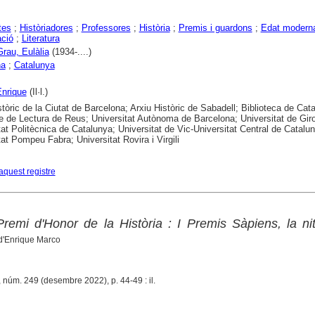
tes
;
Històriadores
;
Professores
;
Història
;
Premis i guardons
;
Edat modern
ació
;
Literatura
Grau, Eulàlia
(1934-....)
na
;
Catalunya
nrique
(Il·l.)
stòric de la Ciutat de Barcelona; Arxiu Històric de Sabadell; Biblioteca de Cat
e de Lectura de Reus; Universitat Autònoma de Barcelona; Universitat de Gir
tat Politècnica de Catalunya; Universitat de Vic-Universitat Central de Catalu
tat Pompeu Fabra; Universitat Rovira i Virgili
aquest registre
Premi d'Honor de la Història : I Premis Sàpiens, la ni
 d'Enrique Marco
, núm. 249 (desembre 2022), p. 44-49 : il.