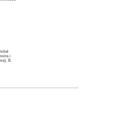
sitat
vira i
ra); B.