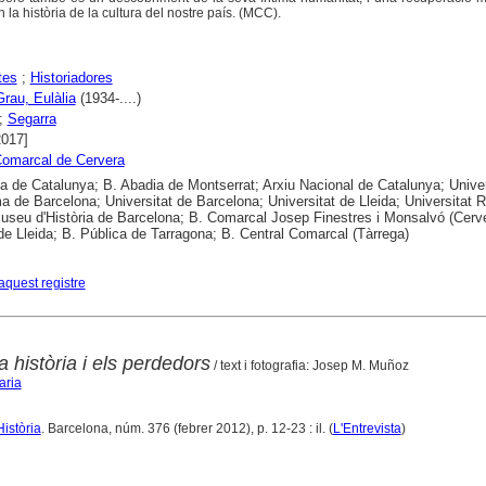
la història de la cultura del nostre país. (MCC).
tes
;
Historiadores
Grau, Eulàlia
(1934-....)
;
Segarra
2017]
omarcal de Cervera
ca de Catalunya; B. Abadia de Montserrat; Arxiu Nacional de Catalunya; Univer
 de Barcelona; Universitat de Barcelona; Universitat de Lleida; Universitat Ro
 Museu d'Història de Barcelona; B. Comarcal Josep Finestres i Monsalvó (Cerve
de Lleida; B. Pública de Tarragona; B. Central Comarcal (Tàrrega)
aquest registre
a història i els perdedors
/ text i fotografia: Josep M. Muñoz
aria
Història
. Barcelona, núm. 376 (febrer 2012), p. 12-23 : il. (
L'Entrevista
)