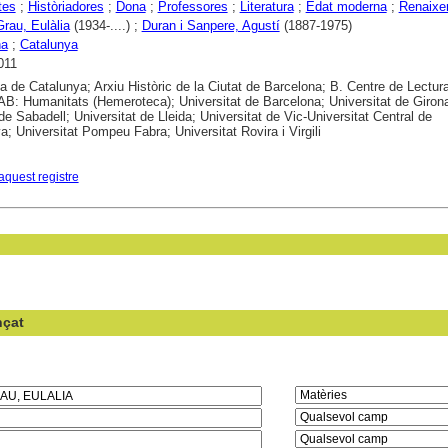
tes
;
Històriadores
;
Dona
;
Professores
;
Literatura
;
Edat moderna
;
Renaixe
Grau, Eulàlia
(1934-....) ;
Duran i Sanpere, Agustí
(1887-1975)
na
;
Catalunya
011
ca de Catalunya; Arxiu Històric de la Ciutat de Barcelona; B. Centre de Lectur
B: Humanitats (Hemeroteca); Universitat de Barcelona; Universitat de Girona
 de Sabadell; Universitat de Lleida; Universitat de Vic-Universitat Central de
a; Universitat Pompeu Fabra; Universitat Rovira i Virgili
aquest registre
nçat
en el camp: