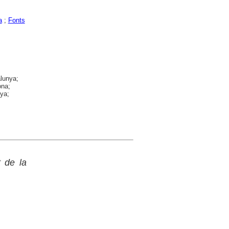
a
;
Fonts
alunya;
ona;
nya;
t de la