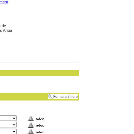
ment
a de
; Arxiu
Formulari lliure