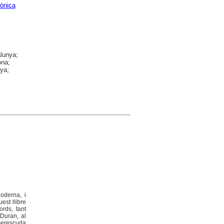
ònica
alunya;
ona;
nya;
Moderna, i
est llibre
rds, tant
 Duran, al
 merescuda