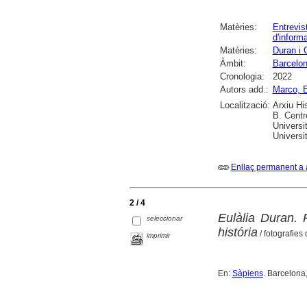
Matèries:
Entrevis
d'inform
Matèries:
Duran i 
Àmbit:
Barcelo
Cronologia:
2022
Autors add.:
Marco, E
Localització:
Arxiu Hi
B. Centr
Universi
Universi
Enllaç permanent a 
2 / 4
Eulàlia Duran. 
seleccionar
história
/ fotografies
imprimir
En:
Sàpiens
. Barcelona