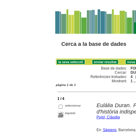
Cerca a la base de dades
Base de dades:
FO
Cercar:
DU
Referències trobades:
4
Mostrant:
1 ..
pàgina 1 de 1
1 / 4
Eulàlia Duran. P
seleccionar
d'història indis
imprimir
Pujol, Clàudia
En:
Sàpiens
. Barcelona,