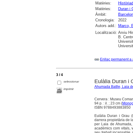
Matèries:
Història
Matèries:
Duran i 
Àmbit:
Barcelo
Cronologia:
2022
Autors add.:
Marco, E
Localització:
Arxiu Hi
B. Centr
Universi
Universi
Enllaç permanent a 
3 / 4
Eulàlia Duran i 
seleccionar
Ahumada Batlle, Laia d
imprimir
Cervera : Museu Comar
94 p. : il. ; 23 cm (
Monog
ISBN 9788493883850
Eulàlia Duran i Grau (
darrera propietària de 
per Laia de Ahumada, a
acadèmics com vitals, v
seu treball incansable