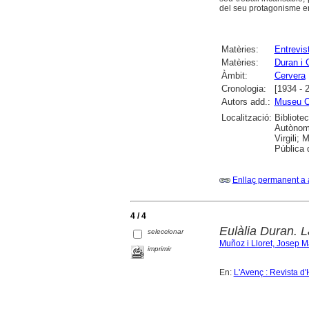
del seu protagonisme en 
Matèries:
Entrevis
Matèries:
Duran i 
Àmbit:
Cervera
Cronologia:
[1934 - 
Autors add.:
Museu C
Localització:
Bibliote
Autònoma
Virgili;
Pública 
Enllaç permanent a 
4 / 4
Eulàlia Duran. L
seleccionar
Muñoz i Lloret, Josep M
imprimir
En:
L'Avenç : Revista d'