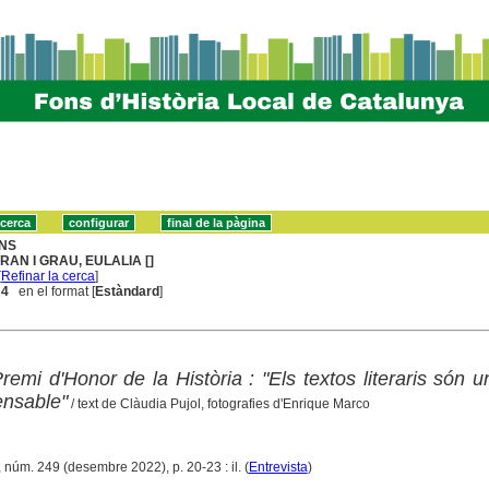
NS
RAN I GRAU, EULALIA []
[
Refinar la cerca
]
 4
en el format [
Estàndard
]
remi d'Honor de la Història : "Els textos literaris són u
pensable"
/ text de Clàudia Pujol, fotografies d'Enrique Marco
 núm. 249 (desembre 2022), p. 20-23 : il. (
Entrevista
)