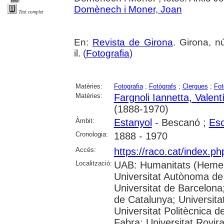
Domènech i Moner, Joan
Text complet
En:
Revista de Girona
. Girona, n
il. (
Fotografia
)
Matèries:
Fotografia
;
Fotògrafs
;
Clergues
;
Fot
Matèries:
Fargnoli Iannetta, Valent
(1888-1970)
Àmbit:
Estanyol
- Bescanó ;
Esc
Cronologia:
1888 - 1970
Accés:
https://raco.cat/index.p
Localització:
UAB: Humanitats (Hemer
Universitat Autònoma de
Universitat de Barcelona;
de Catalunya; Universitat
Universitat Politècnica 
Fabra; Universitat Rovira 