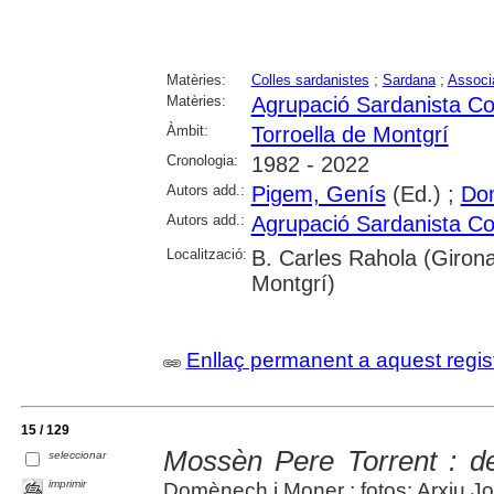
Matèries:
Colles sardanistes
;
Sardana
;
Associa
Matèries:
Agrupació Sardanista Con
Àmbit:
Torroella de Montgrí
Cronologia:
1982 - 2022
Autors add.:
Pigem, Genís
(Ed.) ;
Do
Autors add.:
Agrupació Sardanista Con
Localització:
B. Carles Rahola (Girona)
Montgrí)
Enllaç permanent a aquest regis
15 / 129
Mossèn Pere Torrent : de
seleccionar
imprimir
Domènech i Moner ; fotos: Arxiu 