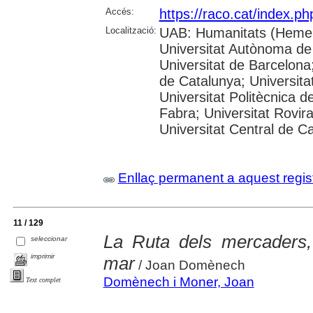
Accés:
https://raco.cat/index.p
Localització:
UAB: Humanitats (Hemer
Universitat Autònoma de
Universitat de Barcelona;
de Catalunya; Universitat
Universitat Politècnica 
Fabra; Universitat Rovira 
Universitat Central de C
Enllaç permanent a aquest regis
11 / 129
La Ruta dels mercaders,
seleccionar
imprimir
mar
/ Joan Domènech
Domènech i Moner, Joan
Text complet