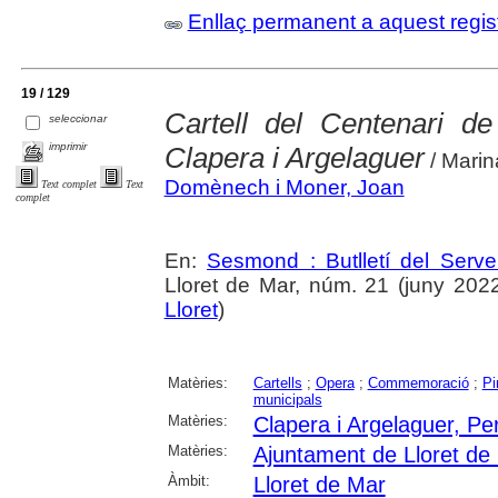
Enllaç permanent a aquest regis
19 / 129
Cartell del Centenari d
seleccionar
imprimir
Clapera i Argelaguer
/ Marin
Domènech i Moner, Joan
Text complet
Text
complet
En:
Sesmond : Butlletí del Serve
Lloret de Mar, núm. 21 (juny 2022),
Lloret
)
Matèries:
Cartells
;
Opera
;
Commemoració
;
Pi
municipals
Matèries:
Clapera i Argelaguer, Pe
Matèries:
Ajuntament de Lloret de
Àmbit:
Lloret de Mar