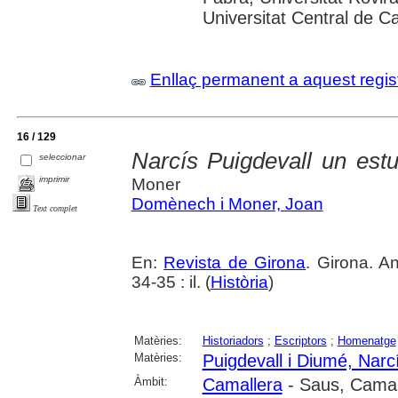
Universitat Central de C
Enllaç permanent a aquest regis
16 / 129
Narcís Puigdevall un est
seleccionar
imprimir
Moner
Domènech i Moner, Joan
Text complet
En:
Revista de Girona
. Girona. A
34-35 : il. (
Història
)
Matèries:
Historiadors
;
Escriptors
;
Homenatge
Matèries:
Puigdevall i Diumé, Narc
Àmbit:
Camallera
- Saus, Camal