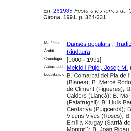
En:
261935
Festa a les terres de 
Girona, 1991. p. 324-331
Matèries:
Danses populars
;
Tradi
Àmbit:
Riudaura
Cronologia:
[0000 - 1991]
Autors add.:
Melció i Pujol, Josep M.
(
Localització:
B. Comarcal del Pla de l
(Blanes); B. Mercè Rodor
de Climent (Figueres); B
Calders (Llançà); B. Mar
(Palafrugell); B. Lluís B
Cerdanya (Puigcerdà); B
Vicens Vives (Roses); B. 
Emília Xargay (Sarrià de 
Montgrí); B. Joan Rigau 