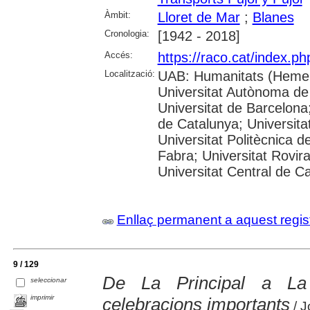
Àmbit:
Lloret de Mar
;
Blanes
Cronologia:
[1942 - 2018]
Accés:
https://raco.cat/index.p
Localització:
UAB: Humanitats (Hemer
Universitat Autònoma de
Universitat de Barcelona;
de Catalunya; Universitat
Universitat Politècnica 
Fabra; Universitat Rovira 
Universitat Central de C
Enllaç permanent a aquest regis
9 / 129
De La Principal a La
seleccionar
imprimir
celebracions importants
/ J