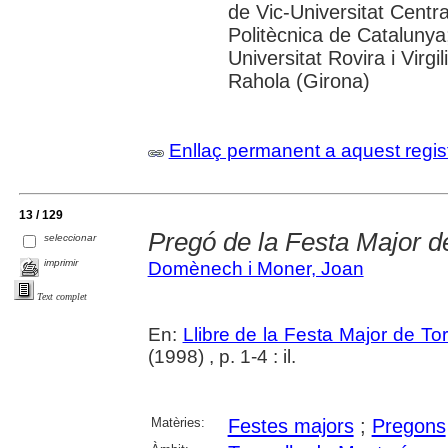
de Vic-Universitat Centra
Politècnica de Catalunya
Universitat Rovira i Virgil
Rahola (Girona)
Enllaç permanent a aquest regis
13 / 129
Pregó de la Festa Major d
seleccionar
imprimir
Domènech i Moner, Joan
Text complet
En:
Llibre de la Festa Major de To
(1998) , p. 1-4 : il.
Matèries:
Festes majors
;
Pregons