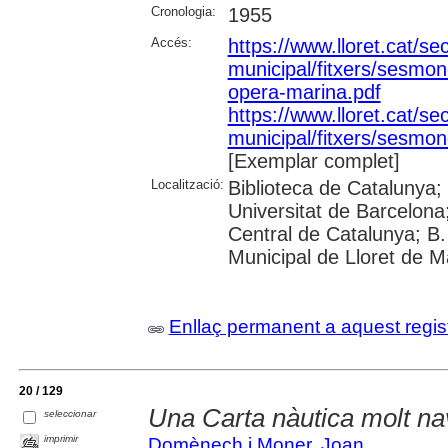
Cronologia:
1955
Accés:
https://www.lloret.cat/se
municipal/fitxers/sesmon
opera-marina.pdf
https://www.lloret.cat/se
municipal/fitxers/sesmon
[Exemplar complet]
Localització:
Biblioteca de Catalunya;
Universitat de Barcelona;
Central de Catalunya; B.
Municipal de Lloret de Ma
Enllaç permanent a aquest regis
20 / 129
Una Carta nàutica molt n
seleccionar
imprimir
Domènech i Moner, Joan