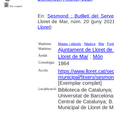
Text complet
En:
Sesmond : Butlletí del Serve
Lloret de Mar, núm. 20 (juny 2021),
Lloret
)
Matèries:
Mapes i plànols
;
Nàutica
;
Mar
;
Font
Matèries:
Ajuntament de Lloret de
Àmbit:
Lloret de Mar
;
Món
Cronologia:
1864
Accés:
https://www.lloret.cat/se
municipal/fitxers/sesmon
[Exemplar complet]
Localització:
Biblioteca de Catalunya;
Universitat de Barcelona;
Central de Catalunya; B.
Municipal de Lloret de Ma