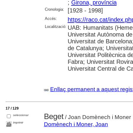
;
Girona, província
Cronologia:
[1928 - 1998]
Accés:
https://raco.cat/index.p
Localització:
UAB: Humanitats (Hemer
Universitat Autònoma de
Universitat de Barcelona;
de Catalunya; Universitat
Universitat Politècnica 
Fabra; Universitat Rovira 
Universitat Central de C
Enllaç permanent a aquest regis
17 / 129
Beget
seleccionar
/ Joan Domènech i Moner
imprimir
Domènech i Moner, Joan