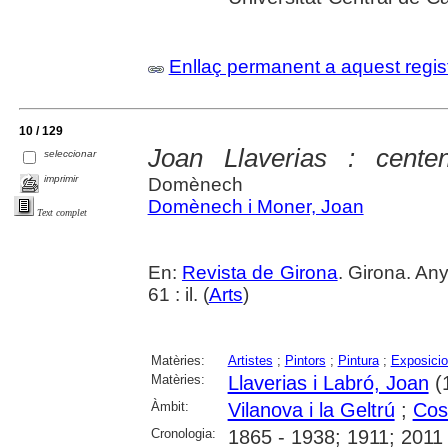
Enllaç permanent a aquest regis
10 / 129
Joan Llaverias : centen
seleccionar
imprimir
Domènech
Domènech i Moner, Joan
Text complet
En:
Revista de Girona
. Girona. An
61 : il. (
Arts
)
Matèries:
Artistes
;
Pintors
;
Pintura
;
Exposicio
Matèries:
Llaverias i Labró, Joan
(
Àmbit:
Vilanova i la Geltrú
;
Cos
Cronologia:
1865 - 1938; 1911; 2011