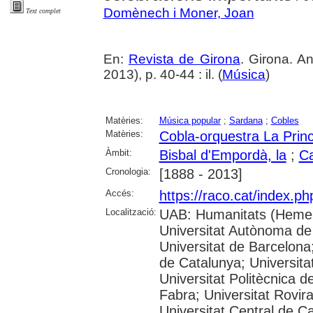
Domènech i Moner, Joan
Text complet
En:
Revista de Girona
. Girona. 
2013), p. 40-44 : il. (
Música
)
Matèries:
Música popular
;
Sardana
;
Cobles
Matèries:
Cobla-orquestra La Princi
Àmbit:
Bisbal d'Empordà, la
;
Ca
Cronologia:
[1888 - 2013]
Accés:
https://raco.cat/index.p
Localització:
UAB: Humanitats (Hemer
Universitat Autònoma de
Universitat de Barcelona;
de Catalunya; Universitat
Universitat Politècnica 
Fabra; Universitat Rovira 
Universitat Central de C