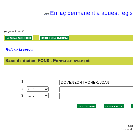
Enllaç permanent a aquest regis
pàgina 1 de 7
Refinar la cerca
Base de dades
FONS : Formulari avançat
Cercar:
1
2
3
Sea
Powered