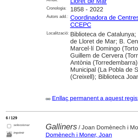
Lloret de Mar
Cronologia:
1858 - 2022
Autors add.:
Coordinadora de Centres
CCEPC
Localització:
Biblioteca de Catalunya;
de Lloret de Mar; B. Cen
Marcel·lí Domingo (Tortos
Guillem de Cervera (Tor
Antònia (Torredembarra);
Municipal (La Pobla de Se
(Creixell); Biblioteca Joan
Enllaç permanent a aquest regis
6 / 129
Galliners
seleccionar
/ Joan Domènech i Mone
imprimir
Domènech i Moner, Joan