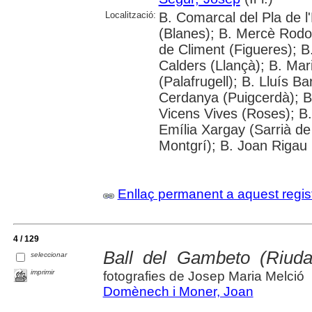
Localització:
B. Comarcal del Pla de l
(Blanes); B. Mercè Rodor
de Climent (Figueres); B
Calders (Llançà); B. Mar
(Palafrugell); B. Lluís B
Cerdanya (Puigcerdà); B
Vicens Vives (Roses); B. 
Emília Xargay (Sarrià de 
Montgrí); B. Joan Rigau 
Enllaç permanent a aquest regis
4 / 129
Ball del Gambeto (Riuda
seleccionar
imprimir
fotografies de Josep Maria Melció
Domènech i Moner, Joan