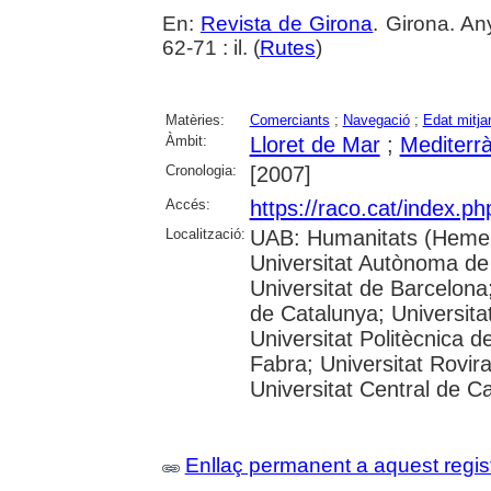
En:
Revista de Girona
. Girona. An
62-71 : il. (
Rutes
)
Matèries:
Comerciants
;
Navegació
;
Edat mitja
Àmbit:
Lloret de Mar
;
Mediterr
Cronologia:
[2007]
Accés:
https://raco.cat/index.p
Localització:
UAB: Humanitats (Hemer
Universitat Autònoma de
Universitat de Barcelona;
de Catalunya; Universitat
Universitat Politècnica 
Fabra; Universitat Rovira 
Universitat Central de C
Enllaç permanent a aquest regis