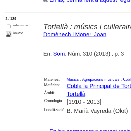
2 / 129
Tortellà : músics i cullerai
seleccionar
imprimir
Domènech i Moner, Joan
En:
Som
, Núm. 310 (2013) , p. 3
Matèries:
Músics
;
Agrupacions musicals
;
Cobl
Matèries:
Cobla la Principal de Tort
Àmbit:
Tortellà
Cronologia:
[1910 - 2013]
Localització:
B. Marià Vayreda (Olot)