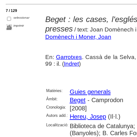
7 / 129
Beget : les cases, l'esglé
seleccionar
imprimir
presses
/ text: Joan Domènech i
Domènech i Moner, Joan
En:
Garrotxes
. Cassà de la Selva,
99 : il. (
Indret
)
Matèries:
Guies generals
Àmbit:
Beget
- Camprodon
Cronologia:
[2008]
Autors add.:
Hereu, Josep
(Il·l.)
Localització:
Biblioteca de Catalunya;
(Banyoles); B. Carles Fo