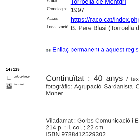
Àmbit:
Torroella de Montgrí
Cronologia:
1997
Accés:
https://raco.cat/index.p
Localització:
B. Pere Blasi (Torroella
Enllaç permanent a aquest regis
14 / 129
Continuïtat : 40 anys
seleccionar
/ tex
imprimir
fotogràfic: Agrupació Sardanista 
Moner
Viladamat : Gorbs Comunicació i Ed
214 p. : il. col. ; 22 cm
ISBN 9788412529302