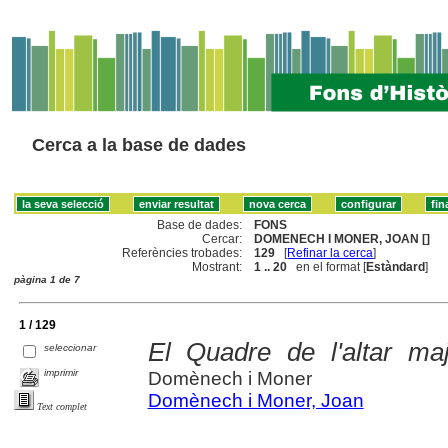
Cerca a la base de dades
Base de dades:
FONS
Cercar:
DOMENECH I MONER, JOAN []
Referències trobades:
129
[
Refinar la cerca
]
Mostrant:
1 .. 20
en el format [
Estàndard
]
pàgina 1 de 7
1 / 129
El Quadre de l'altar ma
seleccionar
imprimir
Domènech i Moner
Domènech i Moner, Joan
Text complet