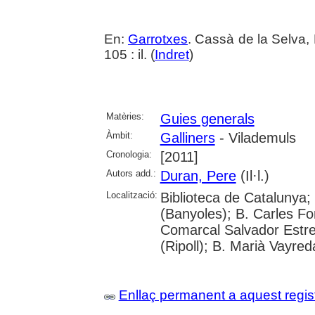
En:
Garrotxes
. Cassà de la Selva,
105 : il. (
Indret
)
Matèries:
Guies generals
Àmbit:
Galliners
- Vilademuls
Cronologia:
[2011]
Autors add.:
Duran, Pere
(Il·l.)
Localització:
Biblioteca de Catalunya;
(Banyoles); B. Carles Fo
Comarcal Salvador Estre
(Ripoll); B. Marià Vayred
Enllaç permanent a aquest regis