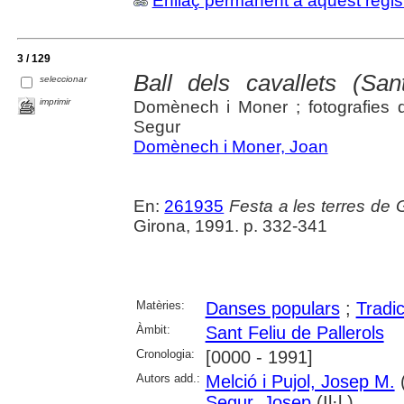
Enllaç permanent a aquest regis
3 / 129
Ball dels cavallets (San
seleccionar
imprimir
Domènech i Moner ; fotografies 
Segur
Domènech i Moner, Joan
En:
261935
Festa a les terres de 
Girona, 1991. p. 332-341
Matèries:
Danses populars
;
Tradi
Àmbit:
Sant Feliu de Pallerols
Cronologia:
[0000 - 1991]
Autors add.:
Melció i Pujol, Josep M.
(
Segur, Josep
(Il·l.)