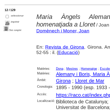
12 / 129
Maria Àngels Aleman
seleccionar
imprimir
homenatjada a Lloret
/ Joa
Domènech i Moner, Joan
Text complet
En:
Revista de Girona
. Girona. An
52-55 : il. (
Educació
)
Matèries:
Dona
;
Mestres
;
Homenatge
;
Escole
Matèries:
Alemany i Boris, Maria À
Àmbit:
Girona
;
Lloret de Mar
Cronologia:
1895 - 1990 (esp. 1933 
Accés:
https://raco.cat/index.p
Localització:
Biblioteca de Catalunya;
Universitat de Barcelona;