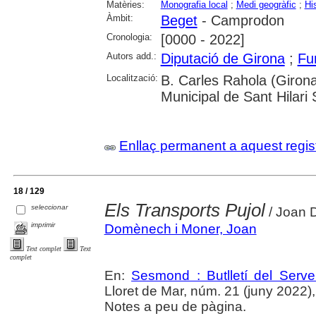
Matèries:
Monografia local
;
Medi geogràfic
;
Hi
Àmbit:
Beget
- Camprodon
Cronologia:
[0000 - 2022]
Autors add.:
Diputació de Girona
;
Fu
Localització:
B. Carles Rahola (Girona
Municipal de Sant Hilari
Enllaç permanent a aquest regis
18 / 129
Els Transports Pujol
seleccionar
/ Joan
imprimir
Domènech i Moner, Joan
Text complet
Text
complet
En:
Sesmond : Butlletí del Serve
Lloret de Mar, núm. 21 (juny 2022), p
Notes a peu de pàgina.