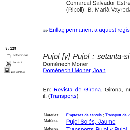
Comarcal Salvador Estre
(Ripoll); B. Marià Vayred
Enllaç permanent a aquest regis
8 / 129
Pujol [y] Pujol : setanta-
seleccionar
imprimir
Domènech Moner
Domènech i Moner, Joan
Text complet
En:
Revista de Girona
. Girona, n
il. (
Transports
)
Matèries:
Empreses de serveis
;
Transport de v
Matèries:
Pujol Solés, Jaume
Matèries:
Transports Pujol y Pujol