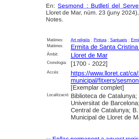
En:
Sesmond : Butlletí del Serve
Lloret de Mar, núm. 23 (juny 2024), p
Notes.
Matèries:
Art religiós
;
Pintura
;
Santuaris
;
Ermi
Matèries:
Ermita de Santa Cristina
Àmbit:
Lloret de Mar
Cronologia:
[1700 - 2022]
Accés:
https://www.lloret.cat/ca
municipal/fitxers/sesmon
[Exemplar complet]
Localització:
Biblioteca de Catalunya;
Universitat de Barcelona;
Central de Catalunya; B.
Municipal de Lloret de M
Enllaç permanent a aquest regis