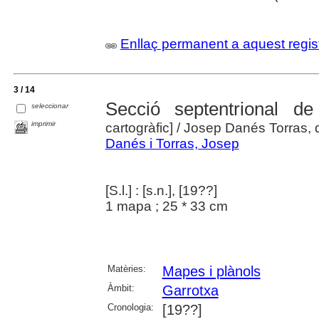
Enllaç permanent a aquest regis
3 / 14
Secció septentrional d
seleccionar
imprimir
cartogràfic]
/ Josep Danés Torras, 
Danés i Torras, Josep
[S.l.] : [s.n.], [19??]
1 mapa ; 25 * 33 cm
Matèries:
Mapes i plànols
Àmbit:
Garrotxa
Cronologia:
[19??]