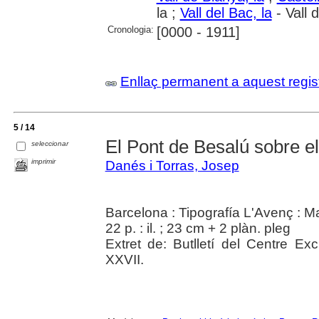
la ;
Vall del Bac, la
- Vall 
Cronologia:
[0000 - 1911]
Enllaç permanent a aquest regis
5 / 14
El Pont de Besalú sobre el
seleccionar
imprimir
Danés i Torras, Josep
Barcelona : Tipografía L'Avenç : 
22 p. : il. ; 23 cm + 2 plàn. pleg
Extret de: Butlletí del Centre Ex
XXVII.