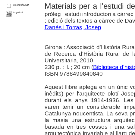
Materials per a l'estudi d
seleccionar
imprimir
pròleg i estudi introductori a càrr
; edició dels textos a càrrec de Dav
Danés i Torras, Josep
Girona : Associació d'Història Rur
de Recerca d'Història Rural de 
Universitaria, 2010
236 p. : il. ; 20 cm (
Biblioteca d'histò
ISBN 9788499840840
Aquest llibre aplega en un únic vo
inèdits) per l'arquitecte olotí J
durant els anys 1914-1936. Les
varen tenir un considerable imp
Catalunya noucentista. La seva pri
la masia una estructura arquitec
basada en tres cossos i una sal
arquitectònica invariable al llarg