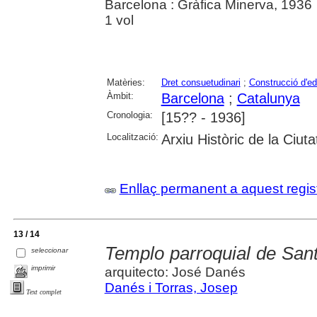
Barcelona : Gràfica Minerva, 1936
1 vol
Matèries:
Dret consuetudinari
;
Construcció d'edi
Àmbit:
Barcelona
;
Catalunya
Cronologia:
[15?? - 1936]
Localització:
Arxiu Històric de la Ciut
Enllaç permanent a aquest regis
13 / 14
Templo parroquial de San
seleccionar
imprimir
arquitecto: José Danés
Danés i Torras, Josep
Text complet