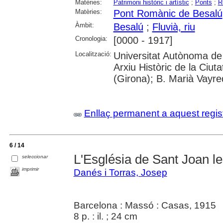
Matèries:
Patrimoni històric i artístic
;
Ponts
;
R
Matèries:
Pont Romànic de Besalú
Àmbit:
Besalú
;
Fluvià, riu
Cronologia:
[0000 - 1917]
Localització:
Universitat Autònoma de 
Arxiu Històric de la Ciut
(Girona); B. Marià Vayre
Enllaç permanent a aquest regis
6 / 14
L'Església de Sant Joan l
seleccionar
imprimir
Danés i Torras, Josep
Barcelona : Massó : Casas, 1915
8 p. : il. ; 24 cm