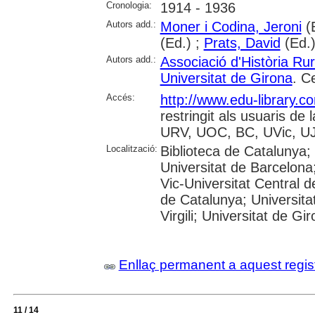
Cronologia:
1914 - 1936
Autors add.:
Moner i Codina, Jeroni
(
(Ed.) ;
Prats, David
(Ed.
Autors add.:
Associació d'Història Ru
Universitat de Girona
. C
Accés:
http://www.edu-library.
restringit als usuaris d
URV, UOC, BC, UVic, UJ
Localització:
Biblioteca de Catalunya;
Universitat de Barcelona;
Vic-Universitat Central d
de Catalunya; Universita
Virgili; Universitat de Gi
Enllaç permanent a aquest regis
11 / 14