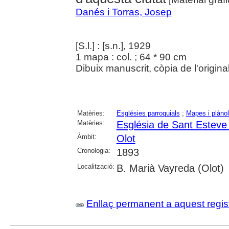
Danés i Torras, Josep
[S.l.] : [s.n.], 1929
1 mapa : col. ; 64 * 90 cm
Dibuix manuscrit, còpia de l'origina
Matèries:
Esglésies parroquials
;
Mapes i plàno
Matèries:
Església de Sant Esteve 
Àmbit:
Olot
Cronologia:
1893
Localització:
B. Marià Vayreda (Olot)
Enllaç permanent a aquest regis