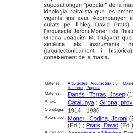
suposat origen "popular" de la mas
ideologia pairalista que les ama
vigents fins avui. Acompanyen e
curats pel filòleg David Prats)
l'arquitecte Jeroni Moner i de l'his
Girona Joaquim M. Puigvert que
sintètica els instruments n
(arquitectònicament i històri
coneixement de la masia.
Matèries:
Arquitectes
;
Arquitectura civil
;
Masi
Romànic
;
Pagesia
Matèries:
Danés i Torras, Josep
(1
Àmbit:
Catalunya
;
Girona, prov
Cronologia:
1914 - 1936
Autors add.:
Moner i Codina, Jeroni
(
(Ed.) ;
Prats, David
(Ed.
Autors add.: