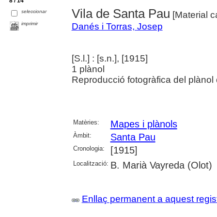
8 / 14
Vila de Santa Pau
seleccionar
[Material c
imprimir
Danés i Torras, Josep
[S.l.] : [s.n.], [1915]
1 plànol
Reproducció fotogràfica del plànol
Matèries:
Mapes i plànols
Àmbit:
Santa Pau
Cronologia:
[1915]
Localització:
B. Marià Vayreda (Olot)
Enllaç permanent a aquest regis