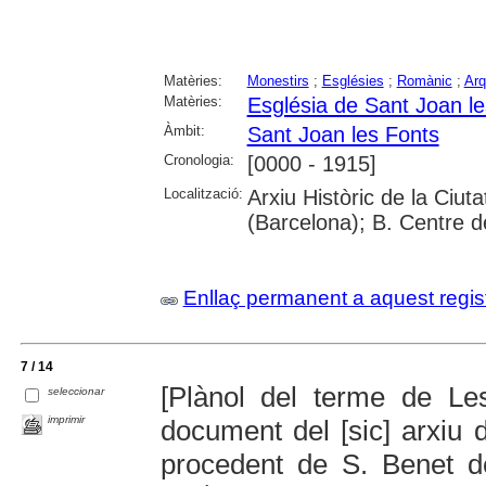
Matèries:
Monestirs
;
Esglésies
;
Romànic
;
Arq
Matèries:
Església de Sant Joan l
Àmbit:
Sant Joan les Fonts
Cronologia:
[0000 - 1915]
Localització:
Arxiu Històric de la Ciut
(Barcelona); B. Centre 
Enllaç permanent a aquest regis
7 / 14
[Plànol del terme de Les
seleccionar
imprimir
document del [sic] arxiu
procedent de S. Benet 