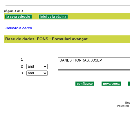
pàgina 1 de 1
Refinar la cerca
Base de dades
FONS : Formulari avançat
Cercar:
1
2
3
Sea
Powered