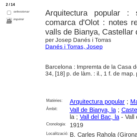
2 / 14
Arquitectura popular : 
seleccionar
imprimir
comarca d'Olot : notes r
valls de Bianya, Castellar
per Josep Danés i Torras
Danés i Torras, Josep
Barcelona : Impremta de la Casa de
34, [18] p. de làm. : il., 1 f. de map.
Matèries:
Arquitectura popular
;
Ma
Àmbit:
Vall de Bianya, la
;
Caste
la ;
Vall del Bac, la
- Vall
Cronologia:
1919
Localització:
B. Carles Rahola (Girona