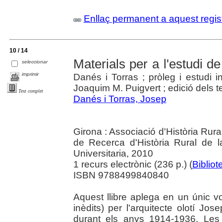
Enllaç permanent a aquest regis
10 / 14
Materials per a l'estudi d
seleccionar
imprimir
Danés i Torras ; pròleg i estudi i
Joaquim M. Puigvert ; edició dels t
Text complet
Danés i Torras, Josep
Girona : Associació d'Història Rur
de Recerca d'Història Rural de 
Universitaria, 2010
1 recurs electrònic (236 p.) (
Bibliot
ISBN 9788499840840
Aquest llibre aplega en un únic vo
inèdits) per l'arquitecte olotí J
durant els anys 1914-1936. Les