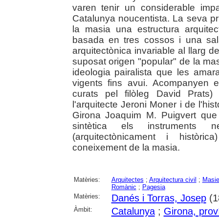
varen tenir un considerable imp
Catalunya noucentista. La seva pri
la masia una estructura arquitec
basada en tres cossos i una sal
arquitectònica invariable al llarg
suposat origen "popular" de la mas
ideologia pairalista que les ama
vigents fins avui. Acompanyen e
curats pel filòleg David Prats)
l'arquitecte Jeroni Moner i de l'his
Girona Joaquim M. Puigvert que
sintètica els instruments n
(arquitectònicament i històri
coneixement de la masia.
Matèries:
Arquitectes
;
Arquitectura civil
;
Masi
Romànic
;
Pagesia
Matèries:
Danés i Torras, Josep
(1
Àmbit:
Catalunya
;
Girona, prov