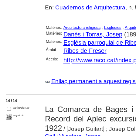
En:
Cuadernos de Arquitectura
, n.
Matèries:
Arquitectura religiosa
;
Esglésies
;
Arquit
Matèries:
Danés i Torras, Josep
(189
Matèries:
Església parroquial de Rib
Àmbit:
Ribes de Freser
Accés:
http://www.raco.cat/index
Enllaç permanent a aquest regis
14 / 14
La Comarca de Bages i 
seleccionar
imprimir
Record del Aplec excursi
1922
/ [Josep Guitart] ; Josep Coll