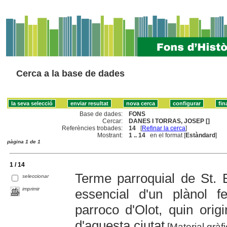
Cerca a la base de dades
Base de dades:
FONS
Cercar:
DANES I TORRAS, JOSEP []
Referències trobades:
14
[
Refinar la cerca
]
Mostrant:
1 .. 14
en el format [
Estàndard
]
pàgina 1 de 1
1 / 14
Terme parroquial de St. 
seleccionar
imprimir
essencial d'un plànol f
parroco d'Olot, quin orig
d'aquesta ciutat
[Material gràf