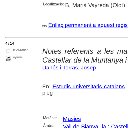
Localització:
B. Marià Vayreda (Olot)
Enllaç permanent a aquest regis
4 / 14
Notes referents a les ma
seleccionar
imprimir
Castellar de la Muntanya 
Danés i Torras, Josep
En:
Estudis universitaris catalans
.
pleg
Matèries:
Masies
Àmbit:
Vall de Bianya, la
;
Castel