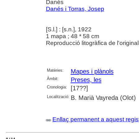
Danés
Danés i Torras, Josep
[S.l.] : [s.n.], 1922
1 mapa ; 48 * 58 cm
Reproducció litogràfica de l'origina
Matèries:
Mapes i plànols
Àmbit:
Preses, les
Cronologia:
[17??]
Localització:
B. Marià Vayreda (Olot)
Enllaç permanent a aquest regis