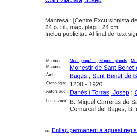
Coll i Vilaclara, Josep
Manresa : [Centre Excursionista d
24 p. : il., map. plèg. ; 24 cm
Inclou publicitat. Al final del text si
Matèries:
Medi geogràfic
;
Mapes i plànols
;
Mon
Matèries:
Monestir de Sant Benet
Àmbit:
Bages
;
Sant Benet de 
Cronologia:
1200 - 1920
Autors add.:
Danés i Torras, Josep
;
Localització:
B. Miquel Carreras de S
Comarcal del Bages; B. 
Enllaç permanent a aquest regis