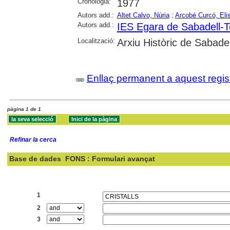
Cronologia:
1977
Autors add.:
Altet Calvo, Núria
;
Arcobé Curcó, Eli
Autors add.:
IES Egara de Sabadell-T
Localització:
Arxiu Històric de Sabadel
Enllaç permanent a aquest regis
pàgina 1 de 1
Refinar la cerca
Base de dades
FONS : Formulari avançat
Cercar:
1
2
3