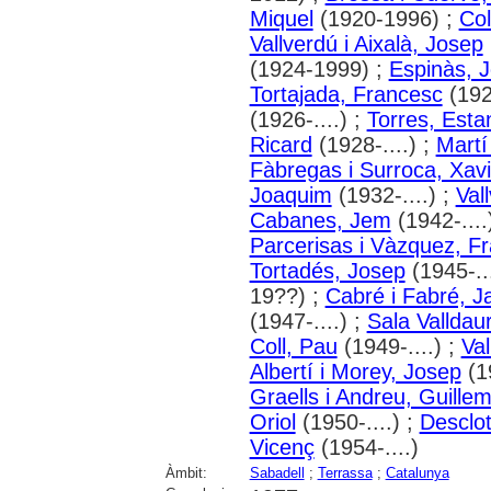
Miquel
(1920-1996) ;
Col
Vallverdú i Aixalà, Josep
(1924-1999) ;
Espinàs, 
Tortajada, Francesc
(192
(1926-....) ;
Torres, Esta
Ricard
(1928-....) ;
Martí
Fàbregas i Surroca, Xavi
Joaquim
(1932-....) ;
Val
Cabanes, Jem
(1942-....
Parcerisas i Vàzquez, F
Tortadés, Josep
(1945-...
19??) ;
Cabré i Fabré, 
(1947-....) ;
Sala Valldau
Coll, Pau
(1949-....) ;
Va
Albertí i Morey, Josep
(19
Graells i Andreu, Guillem
Oriol
(1950-....) ;
Desclot
Vicenç
(1954-....)
Àmbit:
Sabadell
;
Terrassa
;
Catalunya