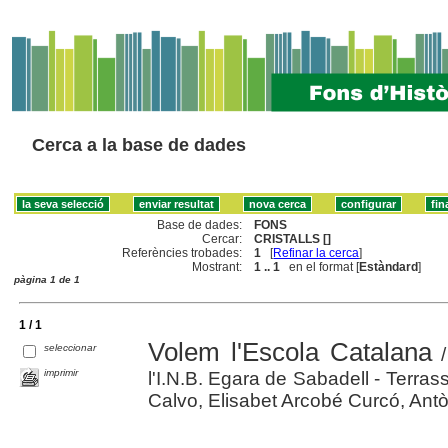
Cerca a la base de dades
Base de dades:
FONS
Cercar:
CRISTALLS []
Referències trobades:
1
[
Refinar la cerca
]
Mostrant:
1 .. 1
en el format [
Estàndard
]
pàgina 1 de 1
1 / 1
Volem l'Escola Catalana
seleccionar
/
imprimir
l'I.N.B. Egara de Sabadell - Terrassa
Calvo, Elisabet Arcobé Curcó, Antònia