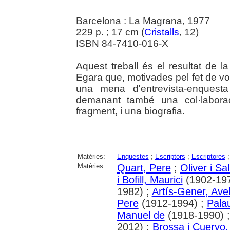
Barcelona : La Magrana, 1977
229 p. ; 17 cm (
Cristalls
, 12)
ISBN 84-7410-016-X
Aquest treball és el resultat de la
Egara que, motivades pel fet de vole
una mena d'entrevista-enquesta
demanant també una col·laborac
fragment, i una biografia.
Matèries:
Enquestes
;
Escriptors
;
Escriptores
Matèries:
Quart, Pere
;
Oliver i Sa
i Bofill, Maurici
(1902-197
1982) ;
Artís-Gener, Avel
Pere
(1912-1994) ;
Pala
Manuel de
(1918-1990) 
2012) ;
Brossa i Cuervo,