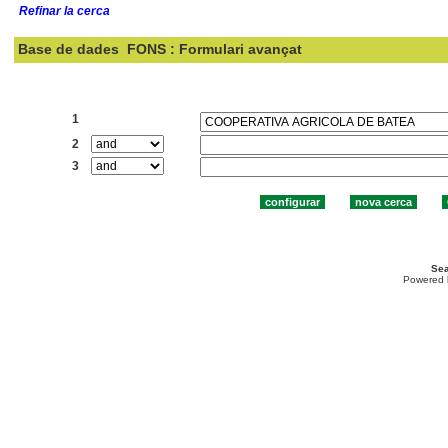
Refinar la cerca
Base de dades
FONS : Formulari avançat
Cercar:
1
2
3
Sea
Powered