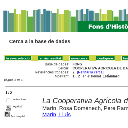
Cerca a la base de dades
Base de dades:
FONS
Cercar:
COOPERATIVA AGRICOLA DE BAT
Referències trobades:
2
[
Refinar la cerca
]
Mostrant:
1 .. 2
en el format [
Estàndard
]
pàgina 1 de 1
1 / 2
La Cooperativa Agrícola 
seleccionar
imprimir
Marín, Rosa Domènech, Pere Ra
Marín, Lluís
Text complet