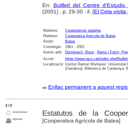
En:
Butlletí del Centre d'Estudis
(2001) , p. 29-30 : il. (
El Ceta visita
Matèries:
Cooperatives agràries
Matèries:
Cooperativa Agrícola de Batea
Àmbit:
Batea
Cronologia:
1961 - 2001
Autors add.:
Domènech, Rosa
;
Rams i Folch, Per
Accés:
https://www.raco.cat/index.php/Butll
Localització:
Institut Ramon Muntaner; Universitat R
(Gandesa); Biblioteca de Catalunya; B
Enllaç permanent a aquest regis
2 / 2
Estatutos de la Cooper
seleccionar
imprimir
[Cooperativa Agrícola de Batea]