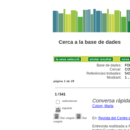
Cerca a la base de dades
Base de dades:
FO
Cercar:
CO
Referències trobades:
54
Mostrant:
1 .
pàgina 1 de 28
1 / 541
Conversa ràpid
seleccionar
Colom, Marta
imprimir
En:
Revista del Centre 
Text complet
Text
complet
Entrevista realitzada a 