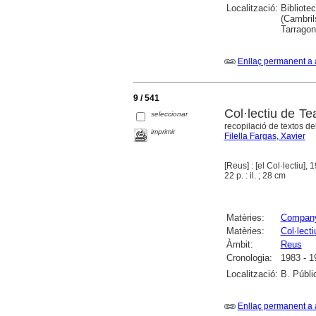
Localització:
Bibliote
(Cambril
Tarrago
Enllaç permanent a 
9 / 541
Col·lectiu de T
seleccionar
recopilació de textos del
imprimir
Filella Fargas, Xavier
[Reus] : [el Col·lectiu], 
22 p. : il. ; 28 cm
Matèries:
Company
Matèries:
Col·lect
Àmbit:
Reus
Cronologia:
1983 - 1
Localització:
B. Públi
Enllaç permanent a 