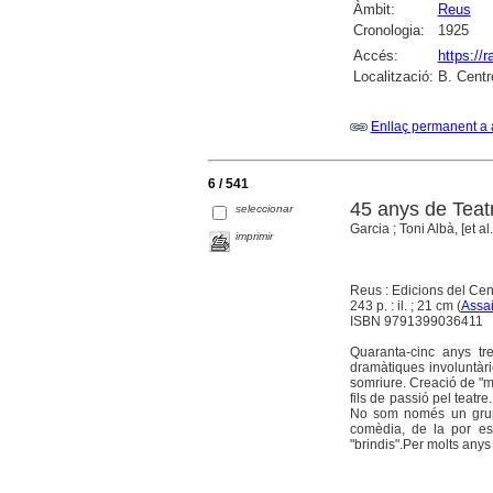
Àmbit:
Reus
Cronologia:
1925
Accés:
https://
Localització:
B. Centr
Enllaç permanent a 
6 / 541
45 anys de Teat
seleccionar
Garcia ; Toni Albà, [et al.
imprimir
Reus : Edicions del Cen
243 p. : il. ; 21 cm (
Assai
ISBN 9791399036411
Quaranta-cinc anys tr
dramàtiques involuntàr
somriure. Creació de "m
fils de passió pel teatr
No som només un grup,
comèdia, de la por esc
"brindis".Per molts anys