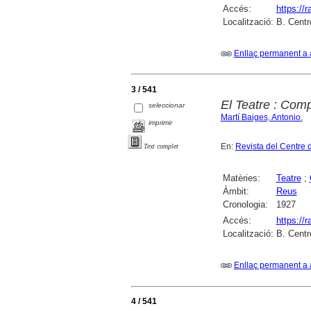
Accés:
https://
Localització:
B. Centr
Enllaç permanent a 
3 / 541
El Teatre : Com
seleccionar
Martí Baiges, Antonio.
imprimir
En:
Revista del Centre 
Text complet
Matèries:
Teatre
;
Àmbit:
Reus
Cronologia:
1927
Accés:
https://
Localització:
B. Centr
Enllaç permanent a 
4 / 541