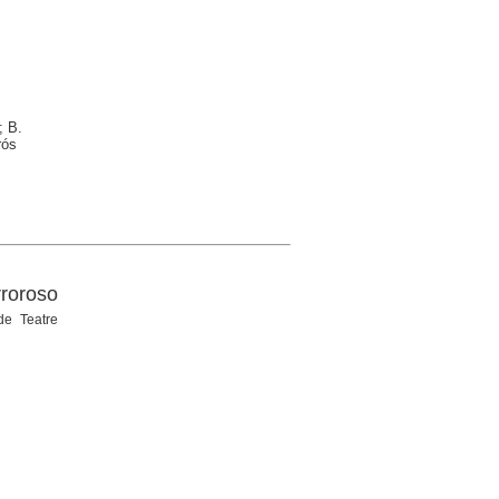
; B.
rós
roroso
de Teatre