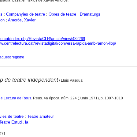
araula, basat en textos de Xavier Amorós.
es
;
Companyies de teatre
;
Obres de teatre
;
Dramaturgs
mon
;
Amorós, Xavier
aco.cat/index.php/RevistaCLR/article/view/432269
w.centrelectura.cat/revistadigital/conversa-rapida-amb-ramon-llop/
aquest registre
up de teatre independent
/ Lluís Pasqual
de Lectura de Reus
. Reus. 4a época, núm. 224 (Junio 1971), p. 1007-1010
ies de teatre
;
Teatre amateur
Teatre Estudi, la
971