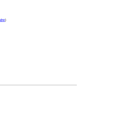
tre
)