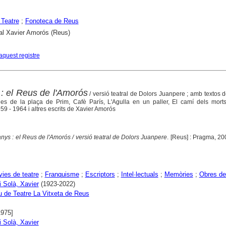
Teatre
;
Fonoteca de Reus
al Xavier Amorós (Reus)
aquest registre
: el Reus de l'Amorós
/ versió teatral de Dolors Juanpere ; amb textos de
ies de la plaça de Prim, Cafè París, L'Agulla en un paller, El camí dels morts
9 - 1964 i altres escrits de Xavier Amorós
nys : el Reus de l'Amorós / versió teatral de Dolors Juanpere
. [Reus] : Pragma, 20
ies de teatre
;
Franquisme
;
Escriptors
;
Intel·lectuals
;
Memòries
;
Obres de
 Solà, Xavier
(1923-2022)
iu de Teatre La Vitxeta de Reus
1975]
 Solà, Xavier