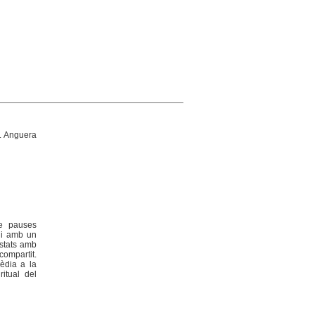
. Anguera
de pauses
 i amb un
istats amb
compartit.
èdia a la
itual del