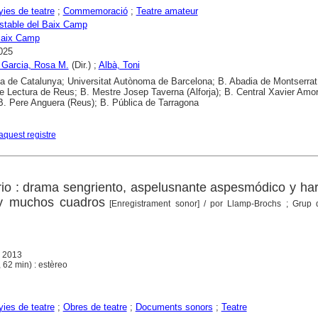
ies de teatre
;
Commemoració
;
Teatre amateur
stable del Baix Camp
aix Camp
025
 Garcia, Rosa M.
(Dir.) ;
Albà, Toni
ca de Catalunya; Universitat Autònoma de Barcelona; B. Abadia de Montserrat
e Lectura de Reus; B. Mestre Josep Taverna (Alforja); B. Central Xavier Amo
B. Pere Anguera (Reus); B. Pública de Tarragona
aquest registre
o : drama sengriento, aspelusnante aspesmódico y har
 y muchos cuadros
[Enregistrament sonor]
/ por Llamp-Brochs ; Grup 
, 2013
 62 min) : estèreo
ies de teatre
;
Obres de teatre
;
Documents sonors
;
Teatre