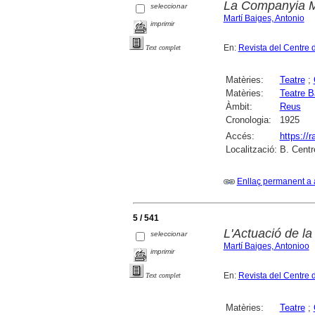
La Companyia Mo
seleccionar
Martí Baiges, Antonio
imprimir
En:
Revista del Centre 
Text complet
Matèries:
Teatre
;
Matèries:
Teatre B
Àmbit:
Reus
Cronologia:
1925
Accés:
https://
Localització:
B. Centr
Enllaç permanent a 
5 / 541
L'Actuació de l
seleccionar
Martí Baiges, Antonioo
imprimir
En:
Revista del Centre 
Text complet
Matèries:
Teatre
;