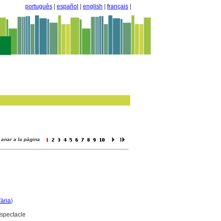
português
|
español
|
english
|
français
|
anar a la pàgina
ària
)
espectacle