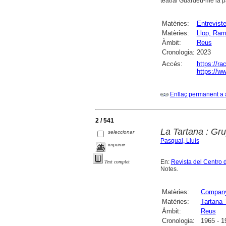
teatral Guardeu-me la p
Matèries:
Entrevist
Matèries:
Llop, Ra
Àmbit:
Reus
Cronologia:
2023
Accés:
https://r
https://ww
Enllaç permanent a 
2 / 541
La Tartana : Gr
seleccionar
Pasqual, Lluís
imprimir
En:
Revista del Centro 
Text complet
Notes.
Matèries:
Company
Matèries:
Tartana 
Àmbit:
Reus
Cronologia:
1965 - 1