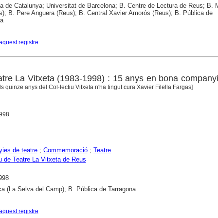
ca de Catalunya; Universitat de Barcelona; B. Centre de Lectura de Reus; B. 
s); B. Pere Anguera (Reus); B. Central Xavier Amorós (Reus); B. Pública de
na
aquest registre
eatre La Vitxeta (1983-1998) : 15 anys en bona company
s quinze anys del Col·lectiu Vitxeta n'ha tingut cura Xavier Filella Fargas]
1998
ies de teatre
;
Commemoració
;
Teatre
iu de Teatre La Vitxeta de Reus
998
ca (La Selva del Camp); B. Pública de Tarragona
aquest registre