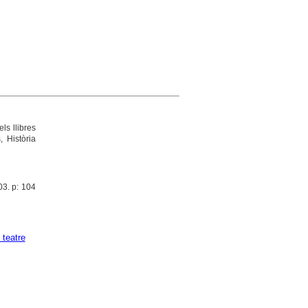
ls llibres
, Història
03. p: 104
 teatre