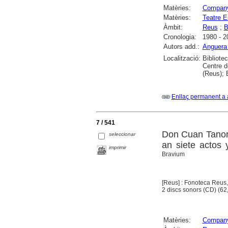
Matèries:
Company
Matèries:
Teatre E
Àmbit:
Reus
;
B
Cronologia:
1980 - 2
Autors add.:
Anguera
Localització:
Bibliote
Centre d
(Reus); 
Enllaç permanent a 
7 / 541
Don Cuan Tanori
seleccionar
an siete actos
imprimir
Bravium
[Reus] : Fonoteca Reus
2 discs sonors (CD) (62,
Matèries:
Company