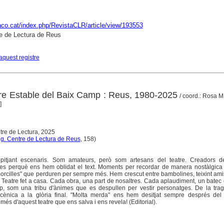
raco.cat/index.php/RevistaCLR/article/view/193553
e de Lectura de Reus
aquest registre
re Estable del Baix Camp : Reus, 1980-2025
/ coord.: Rosa M
]
tre de Lectura, 2025
g. Centre de Lectura de Reus
, 158)
epitjant escenaris. Som amateurs, però som artesans del teatre. Creadors 
ies perquè ens hem oblidat el text. Moments per recordar de manera nostàlgica
orcilles" que perduren per sempre més. Hem crescut entre bambolines, teixint am
e. Teatre fet a casa. Cada obra, una part de nosaltres. Cada aplaudiment, un batec 
 som una tribu d'ànimes que es despullen per vestir personatges. De la trag
ènica a la glòria final. "Molta merda" ens hem desitjat sempre després del r
 més d'aquest teatre que ens salva i ens revela! (Editorial).