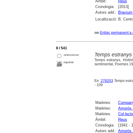
Àmbit:
Reus
Cronologia:
[2013]
Autors add.:
Bravium 
Localització:
B. Centr
Enllaç permanent a 
8 / 541
Temps estranys 
seleccionar
Temps estranys, Històr
imprimir
sentimental, Poemes 195
En:
278203
Temps estra
- 109
Matèries:
Company
Matèries:
Amorós i
Matèries:
Col·lect
Àmbit:
Reus
Cronologia:
[1941 - 
Autors add.:
Amorós i