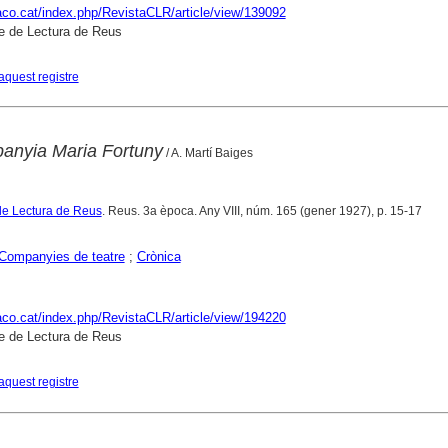
raco.cat/index.php/RevistaCLR/article/view/139092
e de Lectura de Reus
aquest registre
panyia Maria Fortuny
/ A. Martí Baiges
de Lectura de Reus
. Reus. 3a època. Any VIII, núm. 165 (gener 1927), p. 15-17
Companyies de teatre
;
Crònica
raco.cat/index.php/RevistaCLR/article/view/194220
e de Lectura de Reus
aquest registre