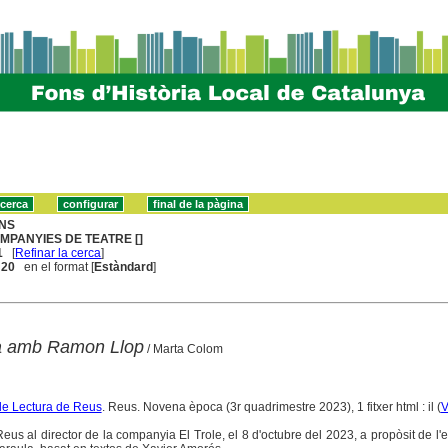
NS
MPANYIES DE TEATRE []
1
[
Refinar la cerca
]
. 20
en el format [
Estàndard
]
a amb Ramon Llop
/ Marta Colom
de Lectura de Reus
. Reus. Novena època (3r quadrimestre 2023), 1 fitxer html : il (
V
Reus al director de la companyia El Trole, el 8 d'octubre del 2023, a propòsit de l'