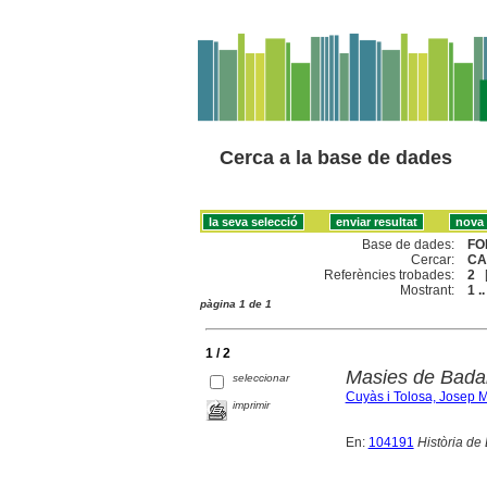
Cerca a la base de dades
Base de dades:
FO
Cercar:
CA
Referències trobades:
2
Mostrant:
1 ..
pàgina 1 de 1
1 / 2
Masies de Bada
seleccionar
Cuyàs i Tolosa, Josep M
imprimir
En:
104191
Història de