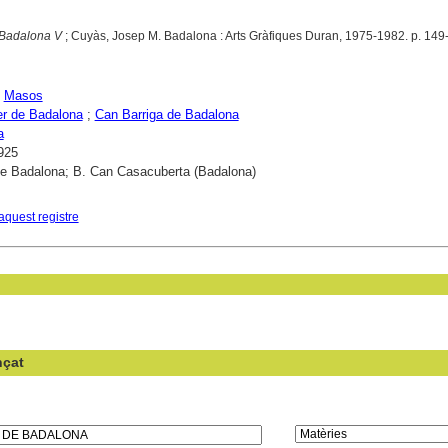
 Badalona V
; Cuyàs, Josep M. Badalona : Arts Gràfiques Duran, 1975-1982. p. 149
;
Masos
er de Badalona
;
Can Barriga de Badalona
a
925
e Badalona; B. Can Casacuberta (Badalona)
aquest registre
nçat
en el camp: