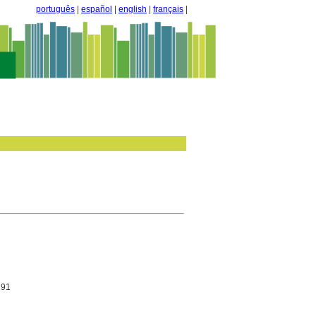
português
|
español
|
english
|
français
|
191