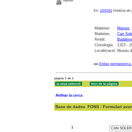
imprimir
En:
104191
Història de
Matèries:
Masies
Matèries:
Can Sol
Àmbit:
Badalon
Cronologia:
1323 - 1
Localització:
Museu d
Enllaç permanent a 
pàgina 1 de 1
Refinar la cerca
Base de dades
FONS : Formulari ava
Cercar:
1