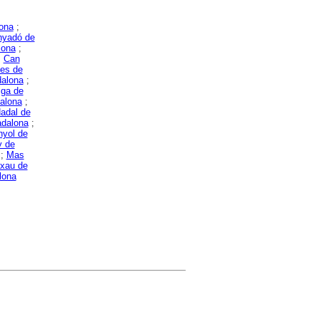
ona
;
nyadó de
lona
;
;
Can
ges de
alona
;
iga de
alona
;
adal de
adalona
;
yol de
y de
;
Mas
xau de
lona