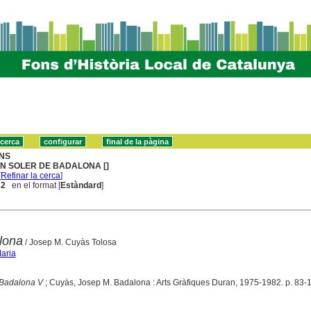
NS
N SOLER DE BADALONA []
[
Refinar la cerca
]
 2
en el format [
Estàndard
]
lona
/ Josep M. Cuyàs Tolosa
aria
 Badalona V
; Cuyàs, Josep M. Badalona : Arts Gràfiques Duran, 1975-1982. p. 83-