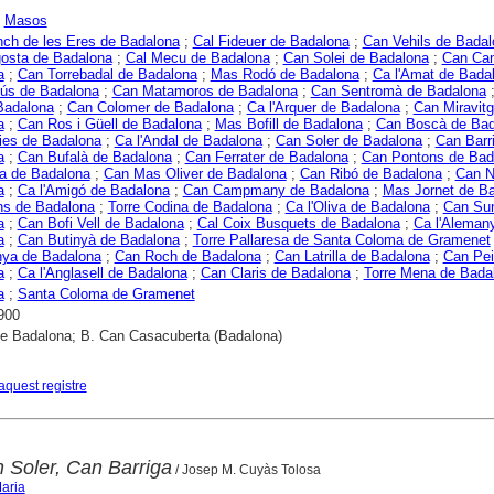
;
Masos
ch de les Eres de Badalona
;
Cal Fideuer de Badalona
;
Can Vehils de Badal
gosta de Badalona
;
Cal Mecu de Badalona
;
Can Solei de Badalona
;
Can Ca
a
;
Can Torrebadal de Badalona
;
Mas Rodó de Badalona
;
Ca l'Amat de Bada
ús de Badalona
;
Can Matamoros de Badalona
;
Can Sentromà de Badalona
Badalona
;
Can Colomer de Badalona
;
Ca l'Arquer de Badalona
;
Can Miravit
a
;
Can Ros i Güell de Badalona
;
Mas Bofill de Badalona
;
Can Boscà de Bad
ies de Badalona
;
Ca l'Andal de Badalona
;
Can Soler de Badalona
;
Can Barr
a
;
Can Bufalà de Badalona
;
Can Ferrater de Badalona
;
Can Pontons de Bad
a de Badalona
;
Can Mas Oliver de Badalona
;
Can Ribó de Badalona
;
Can N
a
;
Ca l'Amigó de Badalona
;
Can Campmany de Badalona
;
Mas Jornet de B
ns de Badalona
;
Torre Codina de Badalona
;
Ca l'Oliva de Badalona
;
Can Sun
a
;
Can Bofi Vell de Badalona
;
Cal Coix Busquets de Badalona
;
Ca l'Aleman
a
;
Can Butinyà de Badalona
;
Torre Pallaresa de Santa Coloma de Gramenet
nya de Badalona
;
Can Roch de Badalona
;
Can Latrilla de Badalona
;
Can Pei
a
;
Ca l'Anglasell de Badalona
;
Can Claris de Badalona
;
Torre Mena de Bada
a
;
Santa Coloma de Gramenet
900
e Badalona; B. Can Casacuberta (Badalona)
aquest registre
n Soler, Can Barriga
/ Josep M. Cuyàs Tolosa
aria