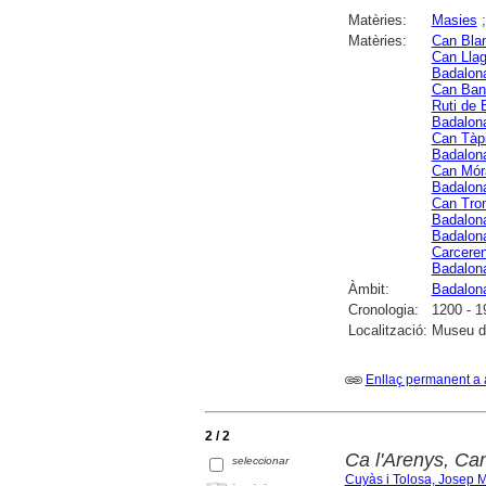
Matèries:
Masies
Matèries:
Can Blan
Can Lla
Badalon
Can Ban
Ruti de 
Badalon
Can Tàp
Badalon
Can Mór
Badalon
Can Tro
Badalon
Badalon
Carcere
Badalon
Àmbit:
Badalon
Cronologia:
1200 - 1
Localització:
Museu d
Enllaç permanent a 
2 / 2
Ca l'Arenys, Ca
seleccionar
Cuyàs i Tolosa, Josep M