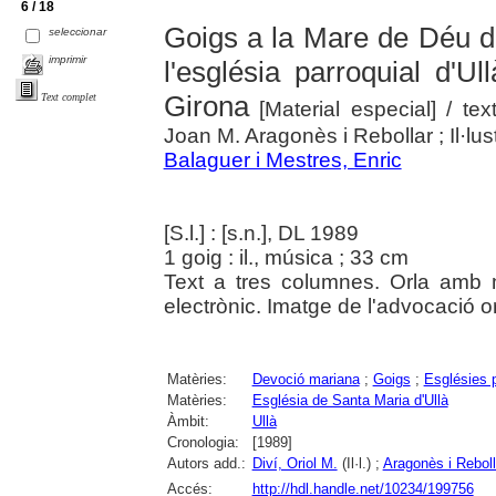
6 / 18
Goigs a la Mare de Déu d
seleccionar
imprimir
l'església parroquial d'U
Girona
Text complet
[Material especial]
/ tex
Joan M. Aragonès i Rebollar ; Il·lust
Balaguer i Mestres, Enric
[S.l.] : [s.n.], DL 1989
1 goig : il., música ; 33 cm
Text a tres columnes. Orla amb m
electrònic. Imatge de l'advocació 
Matèries:
Devoció mariana
;
Goigs
;
Esglésies p
Matèries:
Església de Santa Maria d'Ullà
Àmbit:
Ullà
Cronologia:
[1989]
Autors add.:
Diví, Oriol M.
(Il·l.) ;
Aragonès i Reboll
Accés:
http://hdl.handle.net/10234/199756