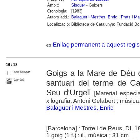
Àmbit:
Sisquer
- Guixers
Cronologia:
[1983]
Autors add.:
Balaguer i Mestres, Enric
;
Prats i Mar
Localització:
Biblioteca de Catalunya; Fundació Bo
Enllaç permanent a aquest regis
16 / 18
Goigs a la Mare de Déu d
seleccionar
imprimir
santuari del terme de Cav
Seu d'Urgell
[Material especi
xilografia: Antoni Gelabert ; música
Balaguer i Mestres, Enric
[Barcelona] : Torrell de Reus, DL 1
1 goig (1 f.) : il., música ; 31 cm