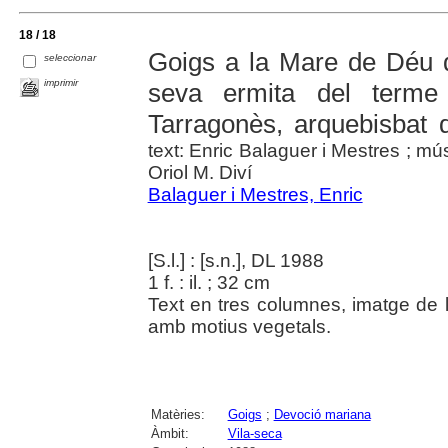
18 / 18
Goigs a la Mare de Déu d
seleccionar
imprimir
seva ermita del terme
Tarragonès, arquebisbat 
text: Enric Balaguer i Mestres ; mús
Oriol M. Diví
Balaguer i Mestres, Enric
[S.l.] : [s.n.], DL 1988
1 f. : il. ; 32 cm
Text en tres columnes, imatge de 
amb motius vegetals.
Matèries:
Goigs
;
Devoció mariana
Àmbit:
Vila-seca