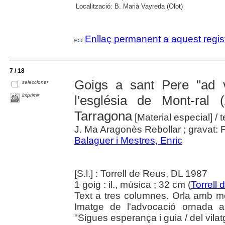
Localització:
B. Marià Vayreda (Olot)
Enllaç permanent a aquest regis
7 / 18
Goigs a sant Pere "ad 
seleccionar
imprimir
l'església de Mont-ral
Tarragona
[Material especial]
/ 
J. Ma Aragonès Rebollar ; gravat:
Balaguer i Mestres, Enric
[S.l.] : Torrell de Reus, DL 1987
1 goig : il., música ; 32 cm (
Torrell
Text a tres columnes. Orla amb mo
Imatge de l'advocació ornada a
"Sigues esperança i guia / del vilat