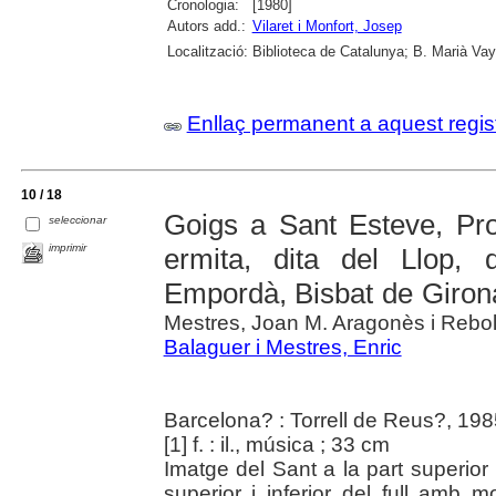
Cronologia:
[1980]
Autors add.:
Vilaret i Monfort, Josep
Localització:
Biblioteca de Catalunya; B. Marià Vay
Enllaç permanent a aquest regis
10 / 18
Goigs a Sant Esteve, Pro
seleccionar
imprimir
ermita, dita del Llop,
Empordà, Bisbat de Giron
Mestres, Joan M. Aragonès i Rebolla
Balaguer i Mestres, Enric
Barcelona? : Torrell de Reus?, 198
[1] f. : il., música ; 33 cm
Imatge del Sant a la part superior e
superior i inferior del full amb 