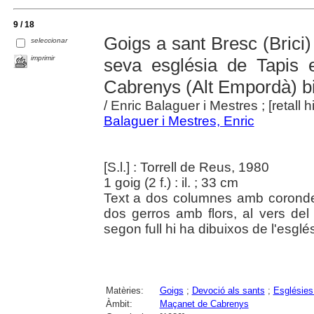
9 / 18
Goigs a sant Bresc (Brici)
seleccionar
imprimir
seva església de Tapis
Cabrenys (Alt Empordà) b
/ Enric Balaguer i Mestres ; [retall h
Balaguer i Mestres, Enric
[S.l.] : Torrell de Reus, 1980
1 goig (2 f.) : il. ; 33 cm
Text a dos columnes amb coronde
dos gerros amb flors, al vers del 
segon full hi ha dibuixos de l'esglés
Matèries:
Goigs
;
Devoció als sants
;
Esglésies
Àmbit:
Maçanet de Cabrenys