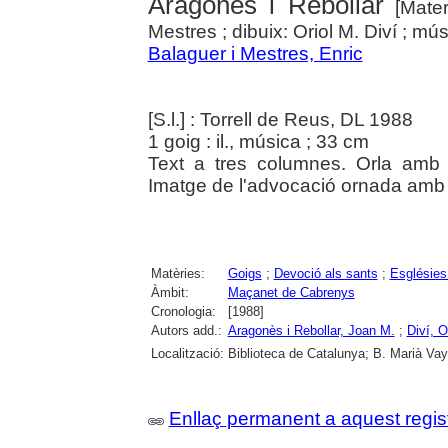
Aragonès i Rebollar
[Mater
Mestres ; dibuix: Oriol M. Diví ; m
Balaguer i Mestres, Enric
[S.l.] : Torrell de Reus, DL 1988
1 goig : il., música ; 33 cm
Text a tres columnes. Orla amb m
Imatge de l'advocació ornada amb 
Matèries:
Goigs
;
Devoció als sants
;
Esglésies
Àmbit:
Maçanet de Cabrenys
Cronologia:
[1988]
Autors add.:
Aragonès i Rebollar, Joan M.
;
Diví, O
Localització:
Biblioteca de Catalunya; B. Marià Vay
Enllaç permanent a aquest regis