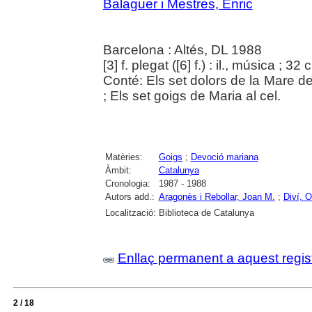
Balaguer i Mestres, Enric
Barcelona : Altés, DL 1988
[3] f. plegat ([6] f.) : il., música ; 32 
Conté: Els set dolors de la Mare de
; Els set goigs de Maria al cel.
Matèries:
Goigs
;
Devoció mariana
Àmbit:
Catalunya
Cronologia:
1987 - 1988
Autors add.:
Aragonès i Rebollar, Joan M.
;
Diví, O
Localització:
Biblioteca de Catalunya
Enllaç permanent a aquest regis
2 / 18