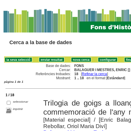
Cerca a la base de dades
Base de dades:
FONS
Cercar:
BALAGUER I MESTRES, ENRIC []
Referències trobades:
18
[
Refinar la cerca
]
Mostrant:
1 .. 18
en el format [
Estàndard
]
pàgina 1 de 1
1 / 18
Trilogia de goigs a llo
seleccionar
imprimir
commemoració de l'any m
[Material especial]
/ [Enric Bala
Rebollar, Oriol Maria Diví]