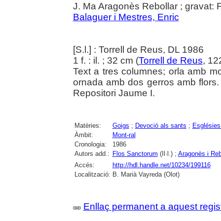
J. Ma Aragonès Rebollar ; gravat:
Balaguer i Mestres, Enric
[S.l.] : Torrell de Reus, DL 1986
1 f. : il. ; 32 cm (
Torrell de Reus
, 12
Text a tres columnes; orla amb mot
ornada amb dos gerros amb flors. 
Repositori Jaume I.
Matèries:
Goigs
;
Devoció als sants
;
Esglésies
Àmbit:
Mont-ral
Cronologia:
1986
Autors add.:
Flos Sanctorum
(Il·l.) ;
Aragonès i Reb
Accés:
http://hdl.handle.net/10234/199116
Localització:
B. Marià Vayreda (Olot)
Enllaç permanent a aquest regis