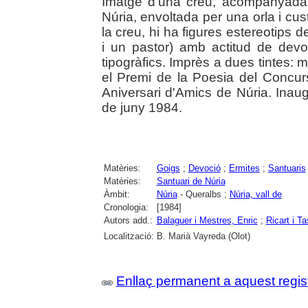
Imatge d'una creu, acompanyada
Núria, envoltada per una orla i cu
la creu, hi ha figures estereotips d
i un pastor) amb actitud de dev
tipogràfics. Imprès a dues tintes: 
el Premi de la Poesia del Concur
Aniversari d'Amics de Núria. Inau
de juny 1984.
Matèries:
Goigs
;
Devoció
;
Ermites
;
Santuaris
Matèries:
Santuari de Núria
Àmbit:
Núria
- Queralbs ;
Núria, vall de
Cronologia:
[1984]
Autors add.:
Balaguer i Mestres, Enric
;
Ricart i T
Localització:
B. Marià Vayreda (Olot)
Enllaç permanent a aquest regis