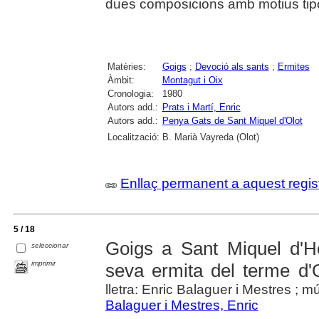
dues composicions amb motius tipo
Matèries:
Goigs
;
Devoció als sants
;
Ermites
Àmbit:
Montagut i Oix
Cronologia:
1980
Autors add.:
Prats i Martí, Enric
Autors add.:
Penya Gats de Sant Miquel d'Olot
Localització:
B. Marià Vayreda (Olot)
Enllaç permanent a aquest regis
5 / 18
Goigs a Sant Miquel d'H
seleccionar
imprimir
seva ermita del terme d'
lletra: Enric Balaguer i Mestres ; m
Balaguer i Mestres, Enric