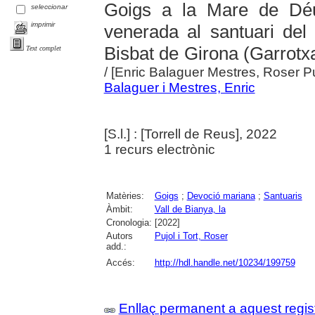
Goigs a la Mare de Déu
seleccionar
imprimir
venerada al santuari del
Bisbat de Girona (Garrotx
Text complet
/ [Enric Balaguer Mestres, Roser Pu
Balaguer i Mestres, Enric
[S.l.] : [Torrell de Reus], 2022
1 recurs electrònic
Matèries:
Goigs
;
Devoció mariana
;
Santuaris
Àmbit:
Vall de Bianya, la
Cronologia:
[2022]
Autors
Pujol i Tort, Roser
add.:
Accés:
http://hdl.handle.net/10234/199759
Enllaç permanent a aquest regis