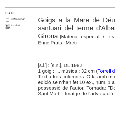
13 / 18
Goigs a la Mare de Déu
seleccionar
imprimir
santuari del terme d'Alb
Girona
[Material especial]
/ let
Enric Prats i Martí
[s.l.] : [s.n.], DL 1982
1 goig : il., música ; 32 cm (
Torrell
Text a tres columnes. Orla amb moti
edició se n'han fet 10 ex., núm. 1 
possessió de l'autor. Tornada: "
Sant Martí". Imatge de l'advocació