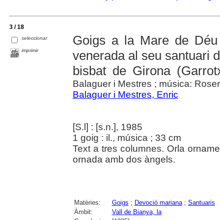
3 / 18
Goigs a la Mare de Déu 
seleccionar
imprimir
venerada al seu santuari d
bisbat de Girona (Garrot
Balaguer i Mestres ; música: Roser Pu
Balaguer i Mestres, Enric
[S.l] : [s.n.], 1985
1 goig : il., música ; 33 cm
Text a tres columnes. Orla orname
ornada amb dos àngels.
Matèries:
Goigs
;
Devoció mariana
;
Santuaris
Àmbit:
Vall de Bianya, la