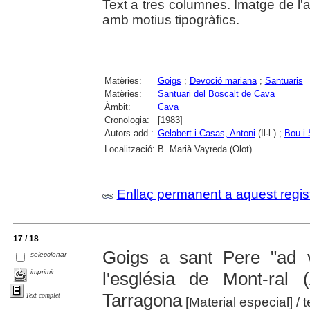
Text a tres columnes. Imatge de l
amb motius tipogràfics.
Matèries:
Goigs
;
Devoció mariana
;
Santuaris
Matèries:
Santuari del Boscalt de Cava
Àmbit:
Cava
Cronologia:
[1983]
Autors add.:
Gelabert i Casas, Antoni
(Il·l.) ;
Bou i 
Localització:
B. Marià Vayreda (Olot)
Enllaç permanent a aquest regis
17 / 18
Goigs a sant Pere "ad 
seleccionar
imprimir
l'església de Mont-ral
Tarragona
Text complet
[Material especial]
/ 