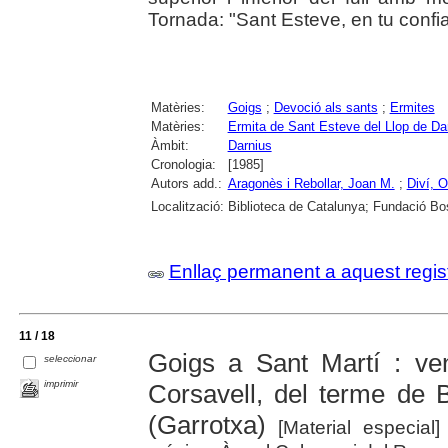
Tornada: "Sant Esteve, en tu confia 
Matèries:
Goigs
;
Devoció als sants
;
Ermites
Matèries:
Ermita de Sant Esteve del Llop de Da
Àmbit:
Darnius
Cronologia:
[1985]
Autors add.:
Aragonès i Rebollar, Joan M.
;
Diví, O
Localització:
Biblioteca de Catalunya; Fundació Bo
Enllaç permanent a aquest regis
11 / 18
Goigs a Sant Martí : ve
seleccionar
imprimir
Corsavell, del terme de 
(Garrotxa)
[Material especial