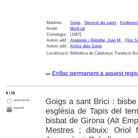
Matèries:
Goigs
;
Devoció als sants
;
Esglésies
Àmbit:
Mont-ral
Cronologia:
[1987]
Autors add.:
Aragonès i Rebollar, Joan M.
;
Flos S
Autors add.:
Amics dels Goigs
Localització:
Biblioteca de Catalunya; Fundació Bos
Enllaç permanent a aquest regis
8 / 18
Goigs a sant Brici : bisbe
seleccionar
imprimir
església de Tapis del t
bisbat de Girona (Alt Empo
Mestres ; dibuix: Oriol