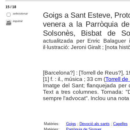
15 / 18
Goigs a Sant Esteve, Proto
seleccionar
imprimir
venera a la Parròquia de
Solsonès, Bisbat de So
actualitzada per Enric Balaguer 
il·lustració: Jeroni Giralt ; [nota his
[Barcelona?] : [Torrell de Reus?], 
[1] f. : il., música ; 33 cm (
Torrell d
Imatge del Sant; flanquejada per 
Text a tres columnes. Tornada: 
sempre l'advocat". Inclou una nota h
Matèries:
Goigs
;
Devoció als sants
;
Capelles
Matèries:
Parròquia de Sisquer