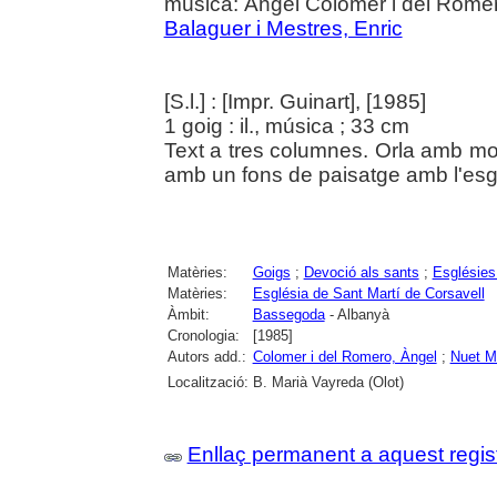
música: Àngel Colomer i del Romero
Balaguer i Mestres, Enric
[S.l.] : [Impr. Guinart], [1985]
1 goig : il., música ; 33 cm
Text a tres columnes. Orla amb mot
amb un fons de paisatge amb l'esg
Matèries:
Goigs
;
Devoció als sants
;
Esglésies
Matèries:
Església de Sant Martí de Corsavell
Àmbit:
Bassegoda
- Albanyà
Cronologia:
[1985]
Autors add.:
Colomer i del Romero, Àngel
;
Nuet M
Localització:
B. Marià Vayreda (Olot)
Enllaç permanent a aquest regis