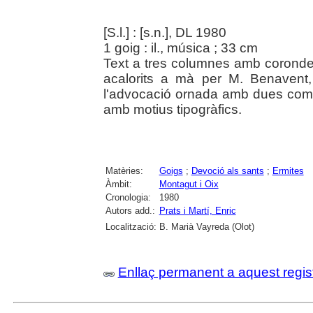
[S.l.] : [s.n.], DL 1980
1 goig : il., música ; 33 cm
Text a tres columnes amb corondell
acalorits a mà per M. Benavent,
l'advocació ornada amb dues comp
amb motius tipogràfics.
Matèries:
Goigs
;
Devoció als sants
;
Ermites
Àmbit:
Montagut i Oix
Cronologia:
1980
Autors add.:
Prats i Martí, Enric
Localització:
B. Marià Vayreda (Olot)
Enllaç permanent a aquest regis