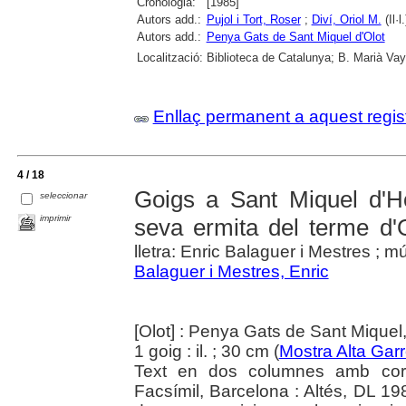
Cronologia:
[1985]
Autors add.:
Pujol i Tort, Roser
;
Diví, Oriol M.
(Il·l.
Autors add.:
Penya Gats de Sant Miquel d'Olot
Localització:
Biblioteca de Catalunya; B. Marià Vay
Enllaç permanent a aquest regis
4 / 18
Goigs a Sant Miquel d'H
seleccionar
imprimir
seva ermita del terme d'
lletra: Enric Balaguer i Mestres ; m
Balaguer i Mestres, Enric
[Olot] : Penya Gats de Sant Miquel
1 goig : il. ; 30 cm (
Mostra Alta Gar
Text en dos columnes amb coron
Facsímil, Barcelona : Altés, DL 1