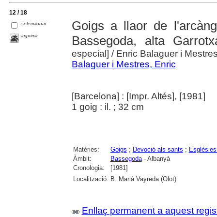
12 / 18
Goigs a llaor de l'arcàn
seleccionar
imprimir
Bassegoda, alta Garrotx
especial]
/ Enric Balaguer i Mestre
Balaguer i Mestres, Enric
[Barcelona] : [Impr. Altés], [1981]
1 goig : il. ; 32 cm
Matèries:
Goigs
;
Devoció als sants
;
Esglésies
Àmbit:
Bassegoda
- Albanyà
Cronologia:
[1981]
Localització:
B. Marià Vayreda (Olot)
Enllaç permanent a aquest regis