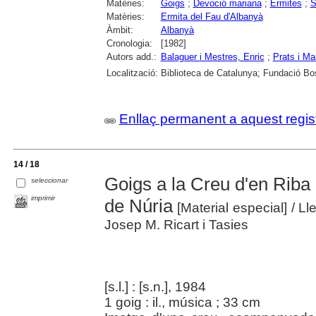
Matèries:
Goigs
;
Devoció mariana
;
Ermites
;
S
Matèries:
Ermita del Fau d'Albanyà
Àmbit:
Albanyà
Cronologia:
[1982]
Autors add.:
Balaguer i Mestres, Enric
;
Prats i Mar
Localització:
Biblioteca de Catalunya; Fundació Bos
Enllaç permanent a aquest regis
14 / 18
Goigs a la Creu d'en Riba :
seleccionar
imprimir
de Núria
[Material especial]
/ Ll
Josep M. Ricart i Tasies
[s.l.] : [s.n.], 1984
1 goig : il., música ; 33 cm