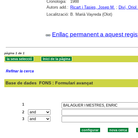
Cronologia:
1988
Autors add.:
Ricart i Tasies, Josep M.
;
Diví, Oriol
Localització:
B. Marià Vayreda (Olot)
Enllaç permanent a aquest regis
pàgina 1 de 1
Refinar la cerca
Base de dades
FONS : Formulari avançat
Cercar:
1
2
3