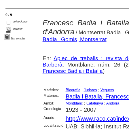
9 / 9
Francesc Badia i Batalla
seleccionar
imprimir
d'Andorra
/ Montserrat Badia i 
Badia i Gomis, Montserrat
Text complet
En:
Aplec de treballs : revista
Barberà
. Montblanc, núm. 26 (20
Francesc Badia i Batalla
)
Matèries:
Biografia
;
Juristes
;
Veguers
Matèries:
Badia i Batalla, Francesc
Àmbit:
Montblanc
;
Catalunya
;
Andorra
Cronologia:
1923 - 2007
Accés:
http://www.raco.cat/inde
Localització:
UAB: Sibhil·la; Institut