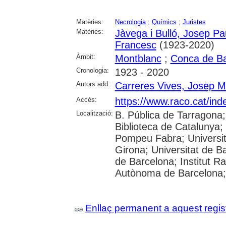
Matèries:
Necrologia
;
Químics
;
Juristes
Matèries:
Jàvega i Bulló, Josep Pa
Francesc
(1923-2020)
Àmbit:
Montblanc
;
Conca de B
Cronologia:
1923 - 2020
Autors add.:
Carreres Vives, Josep M
Accés:
https://www.raco.cat/ind
Localització:
B. Pública de Tarragona
Biblioteca de Catalunya; U
Pompeu Fabra; Universita
Girona; Universitat de Ba
de Barcelona; Institut R
Autònoma de Barcelona; 
Enllaç permanent a aquest regis