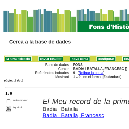
Cerca a la base de dades
Base de dades:
FONS
Cercar:
BADIA I BATALLA, FRANCESC []
Referències trobades:
9
[
Refinar la cerca
]
Mostrant:
1 .. 9
en el format [
Estàndard
]
pàgina 1 de 1
1 / 9
El Meu record de la prim
seleccionar
imprimir
Badia i Batalla
Badia i Batalla, Francesc