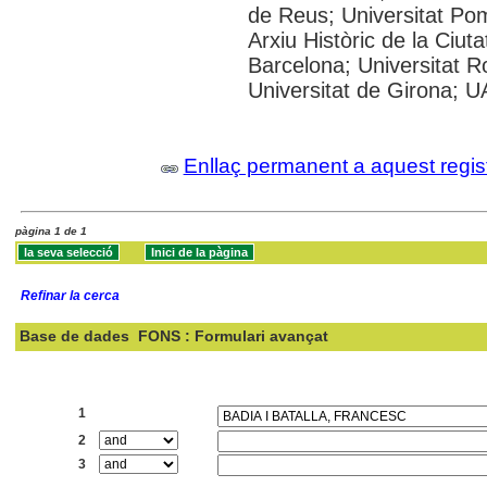
de Reus; Universitat Po
Arxiu Històric de la Ciut
Barcelona; Universitat Rov
Universitat de Girona; 
Enllaç permanent a aquest regis
pàgina 1 de 1
Refinar la cerca
Base de dades
FONS : Formulari avançat
Cercar:
1
2
3