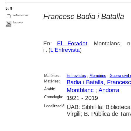
5 / 9
Francesc Badia i Batalla
seleccionar
imprimir
En:
El Foradot
. Montblanc, 
il. (
L'Entrevista
)
Matèries:
Entrevistes
;
Memòries
;
Guerra civil
Matèries:
Badia i Batalla, Francesc
Àmbit:
Montblanc
;
Andorra
Cronologia:
1921 - 2019
Localització:
UAB: Sibhil·la; Bibliotec
Virgili; B. Pública de Ta