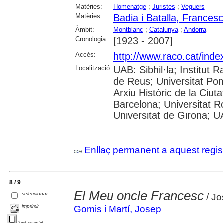
Matèries:
Homenatge
;
Juristes
;
Veguers
Matèries:
Badia i Batalla, Francesc
Àmbit:
Montblanc
;
Catalunya
;
Andorra
Cronologia:
[1923 - 2007]
Accés:
http://www.raco.cat/inde
Localització:
UAB: Sibhil·la; Institut
de Reus; Universitat Po
Arxiu Històric de la Ciut
Barcelona; Universitat Rov
Universitat de Girona; 
Enllaç permanent a aquest regis
8 / 9
El Meu oncle Francesc
seleccionar
/ Jo
imprimir
Gomis i Martí, Josep
Text complet