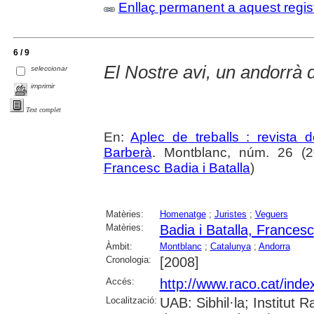
Enllaç permanent a aquest regis
6 / 9
El Nostre avi, un andorrà
seleccionar
imprimir
Text complet
En:
Aplec de treballs : revista
Barberà
. Montblanc, núm. 26 (20
Francesc Badia i Batalla
)
Matèries:
Homenatge
;
Juristes
;
Veguers
Matèries:
Badia i Batalla, Francesc
Àmbit:
Montblanc
;
Catalunya
;
Andorra
Cronologia:
[2008]
Accés:
http://www.raco.cat/inde
Localització:
UAB: Sibhil·la; Institut