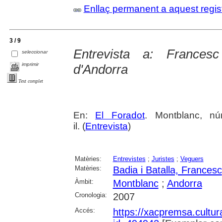
Enllaç permanent a aquest regis
3 / 9
Entrevista a: Frances
seleccionar
imprimir
d'Andorra
Text complet
En:
El Foradot
. Montblanc, nú
il. (
Entrevista
)
Matèries:
Entrevistes
;
Juristes
;
Veguers
Matèries:
Badia i Batalla, Francesc
Àmbit:
Montblanc
;
Andorra
Cronologia:
2007
Accés:
https://xacpremsa.cultu