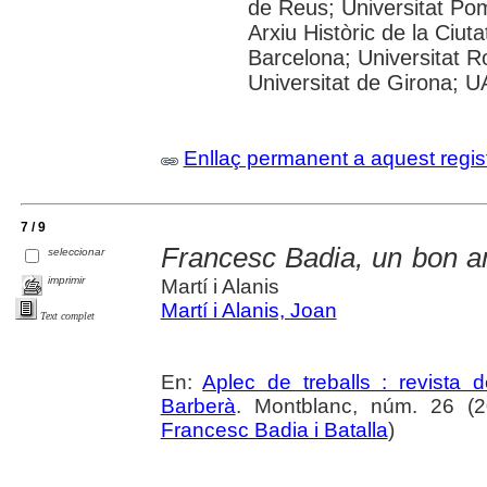
de Reus; Universitat Po
Arxiu Històric de la Ciut
Barcelona; Universitat Rov
Universitat de Girona; 
Enllaç permanent a aquest regis
7 / 9
Francesc Badia, un bon am
seleccionar
imprimir
Martí i Alanis
Martí i Alanis, Joan
Text complet
En:
Aplec de treballs : revista
Barberà
. Montblanc, núm. 26 (20
Francesc Badia i Batalla
)