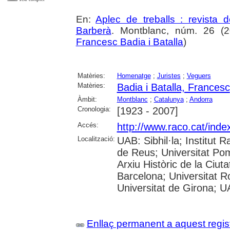
En:
Aplec de treballs : revista
Barberà
. Montblanc, núm. 26 (20
Francesc Badia i Batalla
)
Matèries:
Homenatge
;
Juristes
;
Veguers
Matèries:
Badia i Batalla, Francesc
Àmbit:
Montblanc
;
Catalunya
;
Andorra
Cronologia:
[1923 - 2007]
Accés:
http://www.raco.cat/inde
Localització:
UAB: Sibhil·la; Institut
de Reus; Universitat Po
Arxiu Històric de la Ciut
Barcelona; Universitat Rov
Universitat de Girona; 
Enllaç permanent a aquest regis