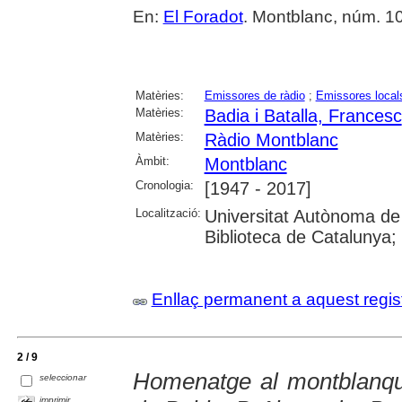
En:
El Foradot
. Montblanc, núm. 105 
Matèries:
Emissores de ràdio
;
Emissores local
Matèries:
Badia i Batalla, Francesc
Matèries:
Ràdio Montblanc
Àmbit:
Montblanc
Cronologia:
[1947 - 2017]
Localització:
Universitat Autònoma de
Biblioteca de Catalunya; U
Enllaç permanent a aquest regis
2 / 9
Homenatge al montblanqu
seleccionar
imprimir