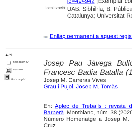
id=494942
[Exemplar co
Localització:
UAB: Sibhil·la; B. Públic
Catalunya; Universitat Rov
Enllaç permanent a aquest regis
4 / 9
Josep Pau Jàvega Bulló
seleccionar
imprimir
Francesc Badia Batalla (
Josep M. Carreras Vives
Text complet
Grau i Pujol, Josep M. Tomàs
En:
Aplec de Treballs : revista
Barberà
. Montblanc, núm. 38 (2020
Número Homenatge a Josep M. Po
Cruz.