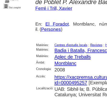
de Poblet P. Alexandre Ba
Ferré i Trill, Xavier
Text complet
En:
El Foradot
. Montblanc, núm
il. (
Persones
)
Matèries:
Centres d'estudis locals
;
Revistes
;
H
Matèries:
Badia i Batalla, Francesc
Matèries:
Aplec de Treballs
Àmbit:
Montblanc
Cronologia:
2008
Accés:
https://xacpremsa.cultu
id=0000495257
[Exempla
Localització:
UAB: Sibhil·la; B. Públic
Catalunya; Universitat Rov