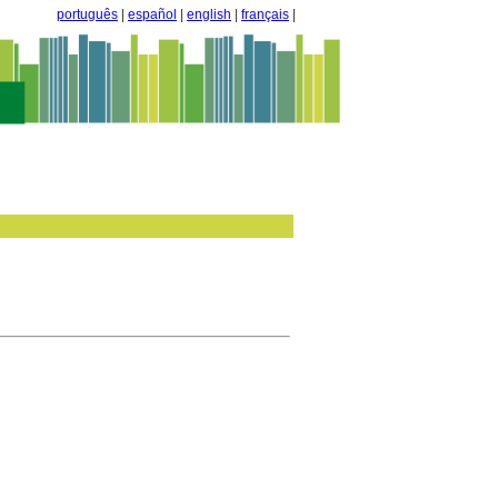
português
|
español
|
english
|
français
|