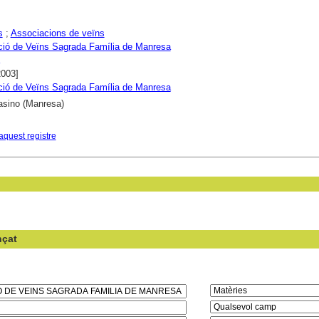
s
;
Associacions de veïns
ció de Veïns Sagrada Família de Manresa
2003]
ció de Veïns Sagrada Família de Manresa
asino (Manresa)
aquest registre
nçat
en el camp: