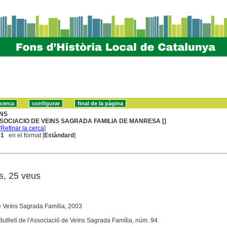
NS
SOCIACIO DE VEINS SAGRADA FAMILIA DE MANRESA []
[
Refinar la cerca
]
 1
en el format [
Estàndard
]
s, 25 veus
e Veïns Sagrada Família, 2003
Butlletí de l'Associació de Veïns Sagrada Família, núm. 94.