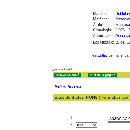
Matèries:
Butlletin
Matèries:
Associa
Àmbit:
Manresa
Cronologia:
[1978 - 
Autors add.:
Associa
Localització:
B. del C
Enllaç permanent a 
pàgina 1 de 1
Refinar la cerca
Base de dades
FONS : Formulari ava
Cercar:
1
2