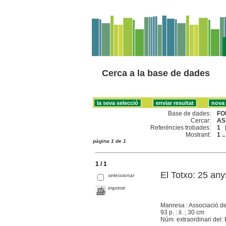
Cerca a la base de dades
Base de dades:
FO
Cercar:
AS
Referències trobades:
1
Mostrant:
1 ..
pàgina 1 de 1
1 / 1
El Totxo: 25 any
seleccionar
imprimir
Manresa : Associació d
93 p. : il. ; 30 cm
Núm. extraordinari del: 