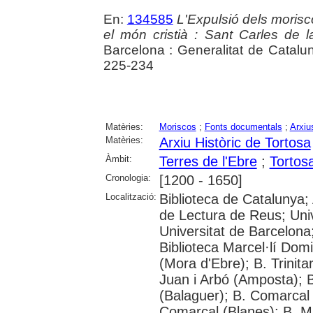
En:
134585
L'Expulsió dels morisc
el món cristià : Sant Carles de
Barcelona : Generalitat de Catalu
225-234
Matèries:
Moriscos
;
Fonts documentals
;
Arxiu
Matèries:
Arxiu Històric de Tortosa
Àmbit:
Terres de l'Ebre
;
Tortos
Cronologia:
[1200 - 1650]
Localització:
Biblioteca de Catalunya; 
de Lectura de Reus; Uni
Universitat de Barcelona
Biblioteca Marcel·lí Dom
(Mora d'Ebre); B. Trinita
Juan i Arbó (Amposta); 
(Balaguer); B. Comarcal 
Comarcal (Blanes); B. M