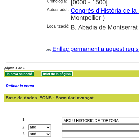
Cronologia:
[0000 - 1500]
Autors add.:
Congrés d'Història de la
Montpellier )
Localització:
B. Abadia de Montserrat
Enllaç permanent a aquest regis
pàgina 1 de 1
Refinar la cerca
Base de dades
FONS : Formulari avançat
Cercar:
1
2
3