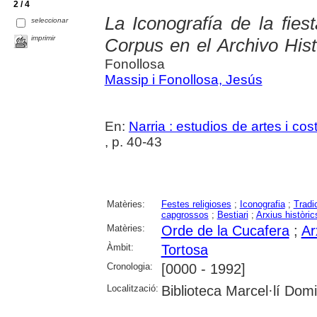
2 / 4
La Iconografía de la fies
seleccionar
imprimir
Corpus en el Archivo Hist
Fonollosa
Massip i Fonollosa, Jesús
En:
Narria : estudios de artes i c
, p. 40-43
Matèries:
Festes religioses
;
Iconografia
;
Tradi
capgrossos
;
Bestiari
;
Arxius històric
Matèries:
Orde de la Cucafera
;
Ar
Àmbit:
Tortosa
Cronologia:
[0000 - 1992]
Localització:
Biblioteca Marcel·lí Dom