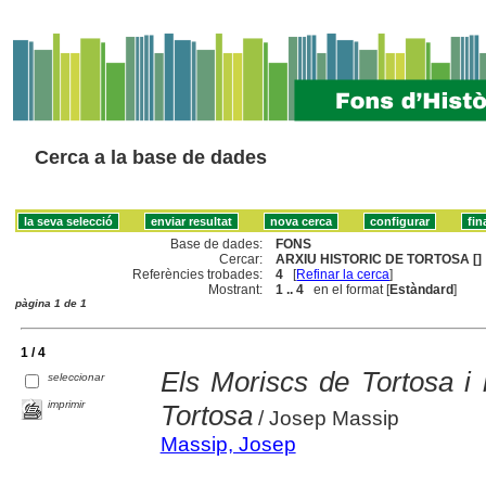
Cerca a la base de dades
Base de dades:
FONS
Cercar:
ARXIU HISTORIC DE TORTOSA []
Referències trobades:
4
[
Refinar la cerca
]
Mostrant:
1 .. 4
en el format [
Estàndard
]
pàgina 1 de 1
1 / 4
Els Moriscs de Tortosa i 
seleccionar
imprimir
Tortosa
/ Josep Massip
Massip, Josep