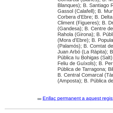
Blanques); B. Santiago Ru
Gassol (Calafell); B. Mun
Corbera d'Ebre; B. Delta
Climent (Figueres); B. 
(Gandesa); B. Centre de 
Rahola (Girona); B. Públ
(Mora d'Ebre); B. Popular
(Palamós); B. Comtat de
Juan Arbó (La Ràpita); B
Pública Iu Bohigas (Salt)
Feliu de Guíxols); B. Pe
Pública de Tarragona; Bi
B. Central Comarcal (Tàr
(Amposta); B. Pública de
Enllaç permanent a aquest regis