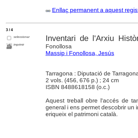
Enllaç permanent a aquest regis
3 / 4
Inventari de l'Arxiu Histò
seleccionar
imprimir
Fonollosa
Massip i Fonollosa, Jesús
Tarragona : Diputació de Tarragon
2 vols. (456, 676 p.) ; 24 cm
ISBN 8488618158 (o.c.)
Aquest treball obre l'accés de tan
general i ens permet descobrir un
eriqueix el patrimoni català.