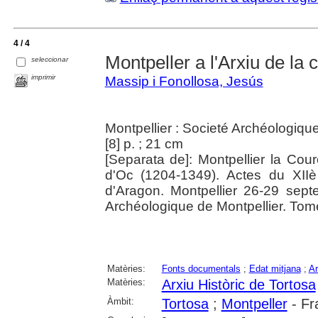
4 / 4
Montpeller a l'Arxiu de la 
seleccionar
imprimir
Massip i Fonollosa, Jesús
Montpellier : Societé Archéologiqu
[8] p. ; 21 cm
[Separata de]: Montpellier la Co
d'Oc (1204-1349). Actes du XII
d'Aragon. Montpellier 26-29 sep
Archéologique de Montpellier. Tome
Matèries:
Fonts documentals
;
Edat mitjana
;
Ar
Matèries:
Arxiu Històric de Tortosa
Àmbit:
Tortosa
;
Montpeller
- Fr