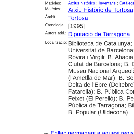
Matèries:
Arxius històrics
;
Inventaris
;
Catàleg
Matèries:
Arxiu Històric de Tortosa
Àmbit:
Tortosa
Cronologia:
[1995]
Autors add.:
Diputació de Tarragona
Localització:
Biblioteca de Catalunya;
Universitat de Barcelona;
Rovira i Virgili; B. Abadi
Ciutat de Barcelona; B.
Museu Nacional Arqueolò
(l'Ametlla de Mar); B. S
Delta de l'Ebre (Deltebre
Fatarella); B. Pública C
Feixet (El Perelló); B. 
Pública de Tarragona; Bi
B. Popular (Ulldecona)
Enllaç permanent a aquest regis