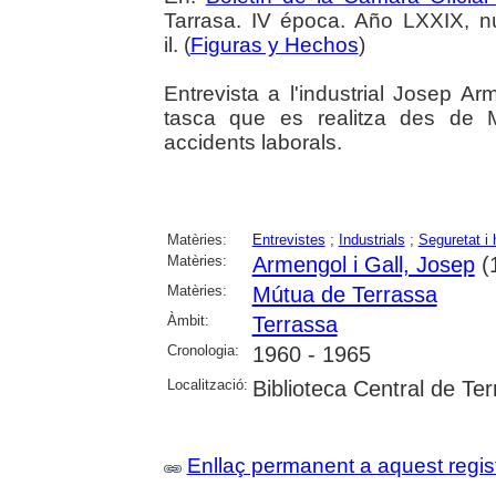
Tarrasa. IV época. Año LXXIX, nú
il. (
Figuras y Hechos
)
Entrevista a l'industrial Josep A
tasca que es realitza des de M
accidents laborals.
Matèries:
Entrevistes
;
Industrials
;
Seguretat i 
Matèries:
Armengol i Gall, Josep
(
Matèries:
Mútua de Terrassa
Àmbit:
Terrassa
Cronologia:
1960 - 1965
Localització:
Biblioteca Central de Te
Enllaç permanent a aquest regis