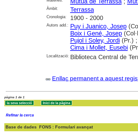
Matèries:
Mútua de Terrassa
;
Mút
Àmbit:
Terrassa
Cronologia:
1900 - 2000
Autors add.:
Puy i Juanico, Josep
(Col
Boix i Gené, Josep
(Col·l
Pujol i Soley, Jordi
(Pr.) 
Cima i Mollet, Eusebi
(Pr
Localització:
Biblioteca Central de Te
Enllaç permanent a aquest regis
pàgina 1 de 1
Refinar la cerca
Base de dades
FONS : Formulari avançat