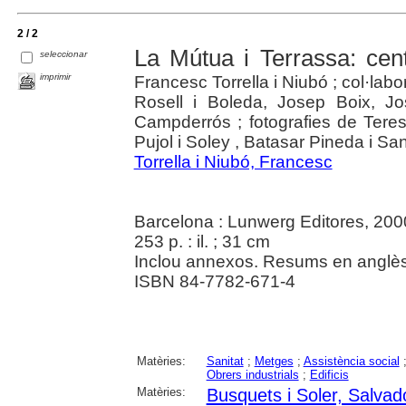
2 / 2
La Mútua i Terrassa: cen
seleccionar
imprimir
Francesc Torrella i Niubó ; col·la
Rosell i Boleda, Josep Boix, J
Campderrós ; fotografies de Teres
Pujol i Soley , Batasar Pineda i Sa
Torrella i Niubó, Francesc
Barcelona : Lunwerg Editores, 200
253 p. : il. ; 31 cm
Inclou annexos. Resums en anglès
ISBN 84-7782-671-4
Matèries:
Sanitat
;
Metges
;
Assistència social
Obrers industrials
;
Edificis
Matèries:
Busquets i Soler, Salvad