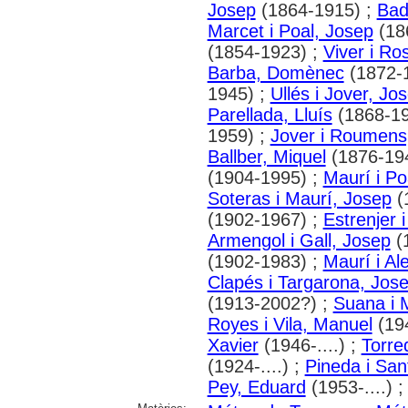
Josep
(1864-1915) ;
Bad
Marcet i Poal, Josep
(18
(1854-1923) ;
Viver i R
Barba, Domènec
(1872-
1945) ;
Ullés i Jover, Jo
Parellada, Lluís
(1868-19
1959) ;
Jover i Roumens
Ballber, Miquel
(1876-19
(1904-1995) ;
Maurí i Po
Soteras i Maurí, Josep
(
(1902-1967) ;
Estrenjer i
Armengol i Gall, Josep
(
(1902-1983) ;
Maurí i Al
Clapés i Targarona, Jos
(1913-2002?) ;
Suana i 
Royes i Vila, Manuel
(194
Xavier
(1946-....) ;
Torre
(1924-....) ;
Pineda i San
Pey, Eduard
(1953-....) 