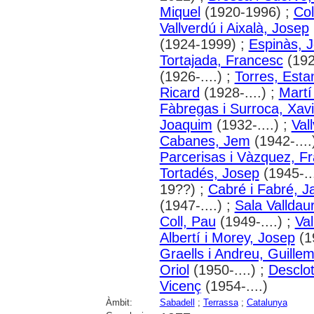
Miquel
(1920-1996) ;
Col
Vallverdú i Aixalà, Josep
(1924-1999) ;
Espinàs, 
Tortajada, Francesc
(192
(1926-....) ;
Torres, Esta
Ricard
(1928-....) ;
Martí
Fàbregas i Surroca, Xavi
Joaquim
(1932-....) ;
Val
Cabanes, Jem
(1942-....
Parcerisas i Vàzquez, F
Tortadés, Josep
(1945-...
19??) ;
Cabré i Fabré, 
(1947-....) ;
Sala Valldau
Coll, Pau
(1949-....) ;
Va
Albertí i Morey, Josep
(19
Graells i Andreu, Guillem
Oriol
(1950-....) ;
Desclot
Vicenç
(1954-....)
Àmbit:
Sabadell
;
Terrassa
;
Catalunya