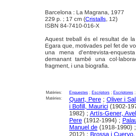
Barcelona : La Magrana, 1977
229 p. ; 17 cm (
Cristalls
, 12)
ISBN 84-7410-016-X
Aquest treball és el resultat de la
Egara que, motivades pel fet de vole
una mena d'entrevista-enquesta
demanant també una col·laborac
fragment, i una biografia.
Matèries:
Enquestes
;
Escriptors
;
Escriptores
Matèries:
Quart, Pere
;
Oliver i Sa
i Bofill, Maurici
(1902-197
1982) ;
Artís-Gener, Avel
Pere
(1912-1994) ;
Pala
Manuel de
(1918-1990) 
2012) ;
Brossa i Cuervo,