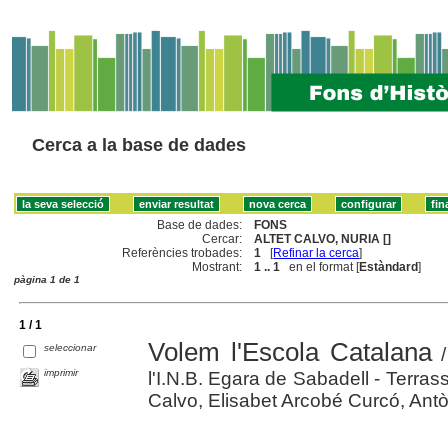
Cerca a la base de dades
Base de dades:
FONS
Cercar:
ALTET CALVO, NURIA []
Referències trobades:
1
[
Refinar la cerca
]
Mostrant:
1 .. 1
en el format [
Estàndard
]
pàgina 1 de 1
1 / 1
Volem l'Escola Catalana
seleccionar
/
imprimir
l'I.N.B. Egara de Sabadell - Terrassa
Calvo, Elisabet Arcobé Curcó, Antònia