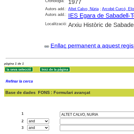
Cronologia:
1977
Autors add.:
Altet Calvo, Núria
;
Arcobé Curcó, Eli
Autors add.:
IES Egara de Sabadell-T
Localització:
Arxiu Històric de Sabadel
Enllaç permanent a aquest regis
pàgina 1 de 1
Refinar la cerca
Base de dades
FONS : Formulari avançat
Cercar:
1
2
3