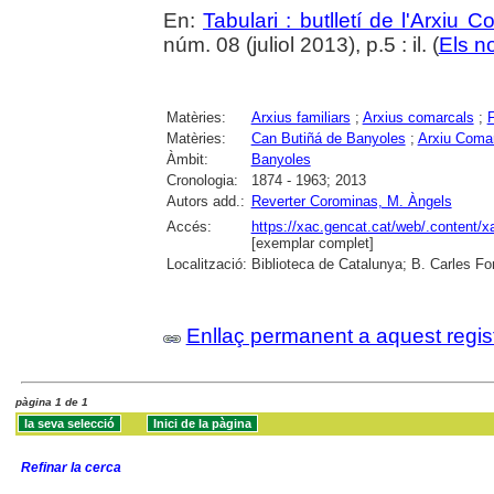
En:
Tabulari : butlletí de l'Arxiu 
núm. 08 (juliol 2013), p.5 : il. (
Els n
Matèries:
Arxius familiars
;
Arxius comarcals
;
Matèries:
Can Butiñá de Banyoles
;
Arxiu Comar
Àmbit:
Banyoles
Cronologia:
1874 - 1963; 2013
Autors add.:
Reverter Corominas, M. Àngels
Accés:
https://xac.gencat.cat/web/.content/
[exemplar complet]
Localització:
Biblioteca de Catalunya; B. Carles Fo
Enllaç permanent a aquest regis
pàgina 1 de 1
Refinar la cerca