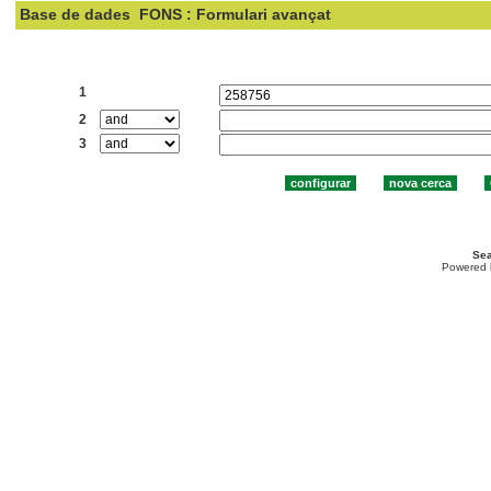
Base de dades
FONS : Formulari avançat
Cercar:
1
2
3
Sea
Powered