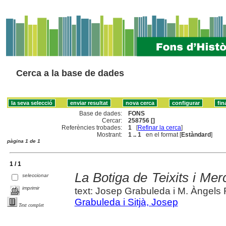
Cerca a la base de dades
Base de dades:
FONS
Cercar:
258756 []
Referències trobades:
1
[
Refinar la cerca
]
Mostrant:
1 .. 1
en el format [
Estàndard
]
pàgina 1 de 1
1 / 1
La Botiga de Teixits i Mer
seleccionar
imprimir
text: Josep Grabuleda i M. Àngels 
Grabuleda i Sitjà, Josep
Text complet