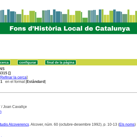
NS
315 []
[
Refinar la cerca
]
 1
en el format [
Estàndard
]
c
/ Joan Cavallçe
n
Estudis Alcoverencs
. Alcover, núm. 60 (octubre-desembre 1992), p. 10-13 (
Els noms
)