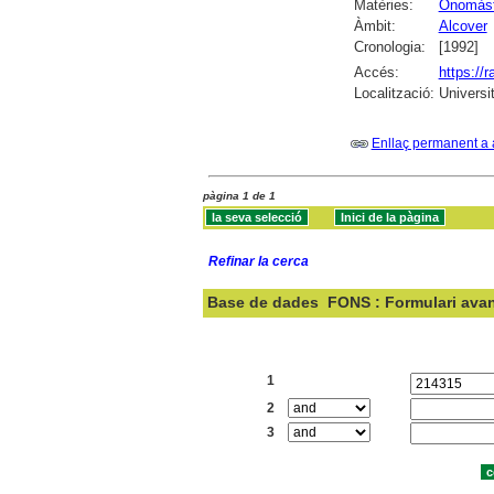
Matèries:
Onomàst
Àmbit:
Alcover
Cronologia:
[1992]
Accés:
https://
Localització:
Universi
Enllaç permanent a 
pàgina 1 de 1
Refinar la cerca
Base de dades
FONS : Formulari ava
Cercar:
1
2
3