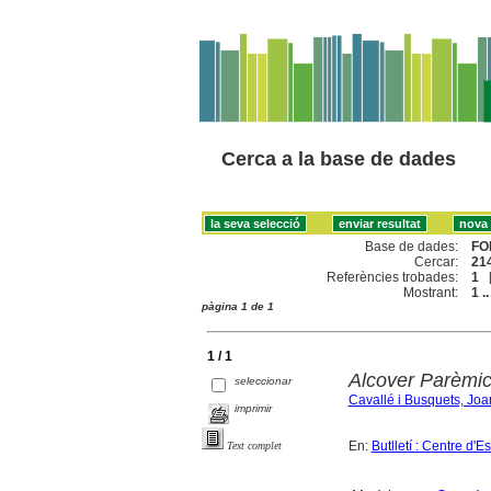
Cerca a la base de dades
Base de dades:
FO
Cercar:
214
Referències trobades:
1
Mostrant:
1 ..
pàgina 1 de 1
1 / 1
Alcover Parèmi
seleccionar
Cavallé i Busquets, Joa
imprimir
En:
Butlletí : Centre d'
Text complet