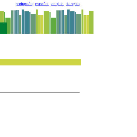
português
|
español
|
english
|
français
|