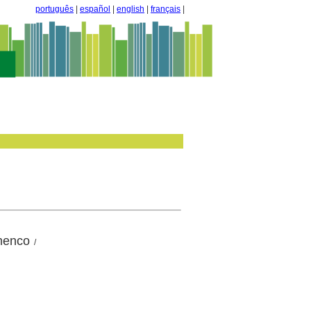
português
|
español
|
english
|
français
|
amenco
/