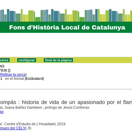
NS
836 []
[
Refinar la cerca
]
 1
en el format [
Estàndard
]
 compás : historia de vida de un apasionado por el fl
lla, Juana Ibáñez Gambero ; prólogo de Jesús Contreras
nso
t : Centre d'Estudis de L'Hospitalet, 2019
rques del CEL'H
, 8)