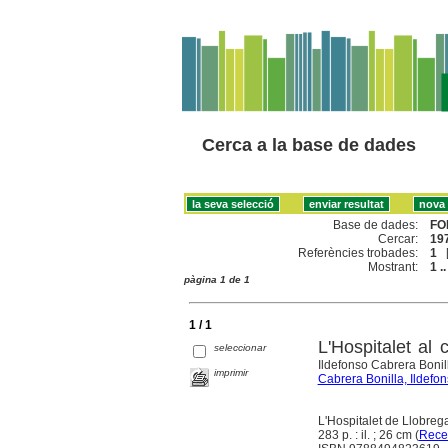
Cerca a la base de dades
Base de dades:
FO
Cercar:
197
Referències trobades:
1
Mostrant:
1 ..
pàgina 1 de 1
1 / 1
L'Hospitalet al
seleccionar
Ildefonso Cabrera Boni
imprimir
Cabrera Bonilla, Ildefo
L'Hospitalet de Llobrega
283 p. : il. ; 26 cm (
Rece