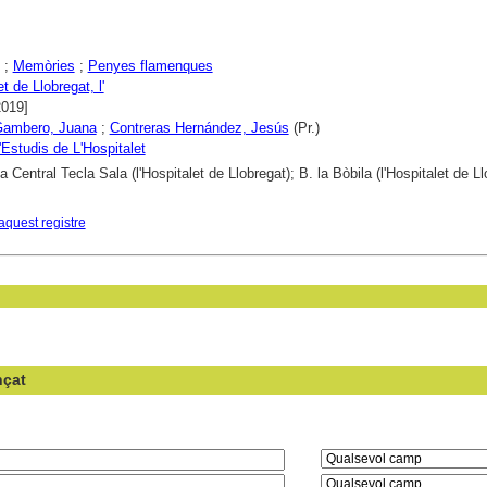
;
Memòries
;
Penyes flamenques
t de Llobregat, l'
2019]
Gambero, Juana
;
Contreras Hernández, Jesús
(Pr.)
'Estudis de L'Hospitalet
a Central Tecla Sala (l'Hospitalet de Llobregat); B. la Bòbila (l'Hospitalet de Ll
aquest registre
nçat
en el camp: