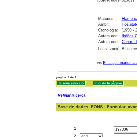
ISBN 9788494823619
Matèries:
Flamenc
Àmbit:
Hospitale
Cronologia:
[1950 - 
Autors add.:
Ibáñez 
Autors add.:
Centre d
Localització:
Bibliotec
Enllaç permanent a 
pàgina 1 de 1
Refinar la cerca
Base de dades
FONS : Formulari ava
Cercar:
1
2