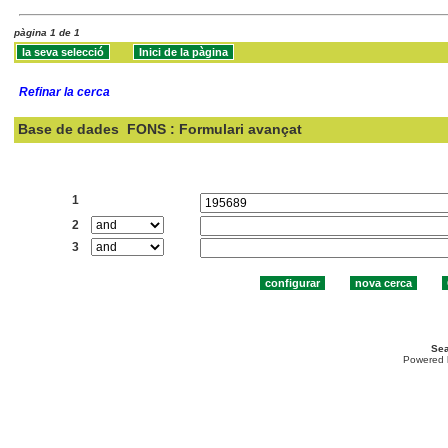
pàgina 1 de 1
Refinar la cerca
Base de dades
FONS : Formulari avançat
Cercar:
1
2
3
Sea
Powered