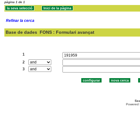
pàgina 1 de 1
Refinar la cerca
Base de dades
FONS : Formulari avançat
Cercar:
1
2
3
Sea
Powered