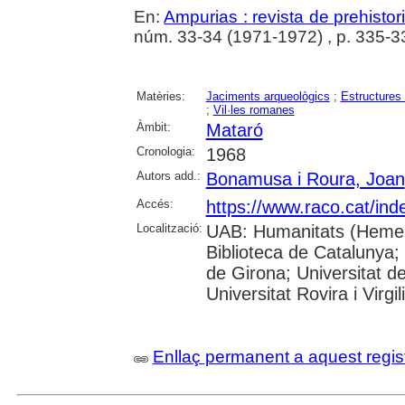
En:
Ampurias : revista de prehistor
núm. 33-34 (1971-1972) , p. 335-338 
Matèries:
Jaciments arqueològics
;
Estructures
;
Vil·les romanes
Àmbit:
Mataró
Cronologia:
1968
Autors add.:
Bonamusa i Roura, Joan
Accés:
https://www.raco.cat/ind
Localització:
UAB: Humanitats (Hemero
Biblioteca de Catalunya; 
de Girona; Universitat d
Universitat Rovira i Virgi
Enllaç permanent a aquest regis