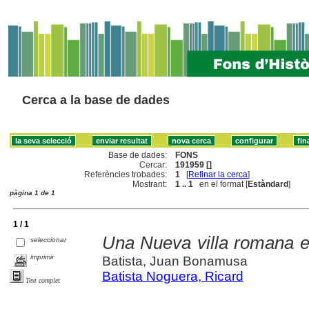
Cerca a la base de dades
Base de dades:
FONS
Cercar:
191959 []
Referències trobades:
1
[
Refinar la cerca
]
Mostrant:
1 .. 1
en el format [
Estàndard
]
pàgina 1 de 1
1 / 1
Una Nueva villa romana e
seleccionar
imprimir
Batista, Juan Bonamusa
Batista Noguera, Ricard
Text complet