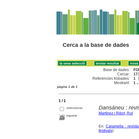
Cerca a la base de dades
Base de dades:
FO
Cercar:
173
Referències trobades:
1
Mostrant:
1 ..
pàgina 1 de 1
1 / 1
Dansàneu : revi
seleccionar
Martínez i Ribot, Rut
imprimir
En:
Caramella : revista
festivals
)