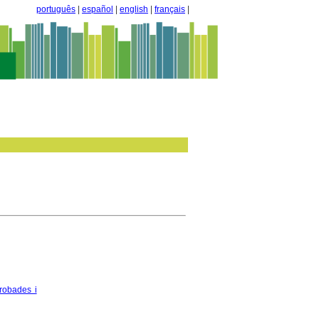
português
|
español
|
english
|
français
|
robades i