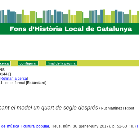
NS
144 []
[
Refinar la cerca
]
 1
en el format [
Estàndard
]
sant el model un quart de segle després
/ Rut Martínez i Ribot
 de música i cultura popular
. Reus, núm. 36 (gener-juny 2017), p. 52-53 : il. (
T