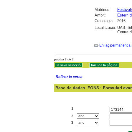
Matèries:
Festival
Àmbit:
Esterri 
Cronologia:
2016
Localització:
UAB: Sib
Centre d
Enllaç permanent a 
pàgina 1 de 1
Refinar la cerca
Base de dades
FONS : Formulari ava
Cercar:
1
2
3