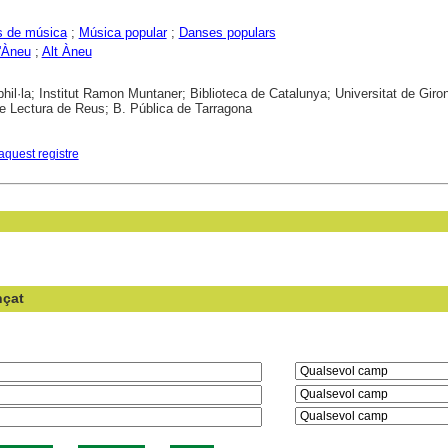
s de música
;
Música popular
;
Danses populars
d'Àneu
;
Alt Àneu
hil·la; Institut Ramon Muntaner; Biblioteca de Catalunya; Universitat de Giro
e Lectura de Reus; B. Pública de Tarragona
aquest registre
nçat
en el camp: