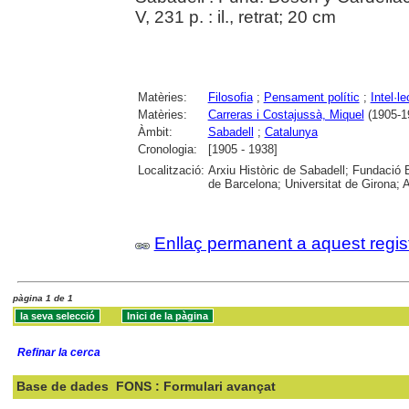
V, 231 p. : il., retrat; 20 cm
Matèries:
Filosofia
;
Pensament polític
;
Intel·le
Matèries:
Carreras i Costajussà, Miquel
(1905-1
Àmbit:
Sabadell
;
Catalunya
Cronologia:
[1905 - 1938]
Localització:
Arxiu Històric de Sabadell; Fundació B
de Barcelona; Universitat de Girona; A
Enllaç permanent a aquest regis
pàgina 1 de 1
Refinar la cerca
Base de dades
FONS : Formulari avançat