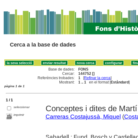
Cerca a la base de dades
Base de dades:
FONS
Cercar:
144752 []
Referències trobades:
1
[
Refinar la cerca
]
Mostrant:
1 .. 1
en el format [
Estàndard
]
pàgina 1 de 1
1 / 1
Conceptes i dites de Martí
seleccionar
imprimir
Carreras Costajussà, Miquel
(
Costa
Sabadell : Fund. Bosch y Cardella