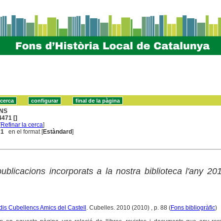
NS
471 []
[
Refinar la cerca
]
 1
en el format [
Estàndard
]
 publicacions incorporats a la nostra biblioteca l'any 20
dis Cubellencs Amics del Castell
. Cubelles. 2010 (2010) , p. 88 (
Fons bibliogràfic
)