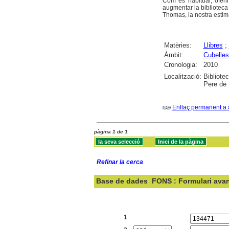
Com és habitual, oferi
augmentar la biblioteca 
Thomas, la nostra esti
Matèries:
Llibres
;
Àmbit:
Cubelles
Cronologia:
2010
Localització:
Bibliote
Pere de 
Enllaç permanent a 
pàgina 1 de 1
Refinar la cerca
Base de dades
FONS : Formulari ava
Cercar:
1