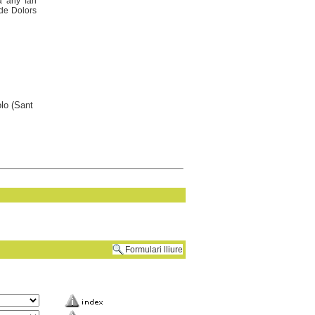
a any fan
 de Dolors
lo (Sant
Formulari lliure