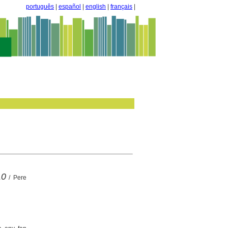
português
|
español
|
english
|
français
|
10
/ Pere