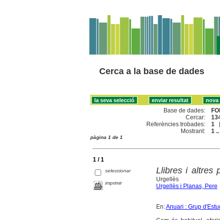
Cerca a la base de dades
Base de dades:
FO
Cercar:
134
Referències trobades:
1
Mostrant:
1 ..
pàgina 1 de 1
1 / 1
Llibres i altres
seleccionar
Urgellès
imprimir
Urgellès i Planas, Pere
En:
Anuari : Grup d'Estu