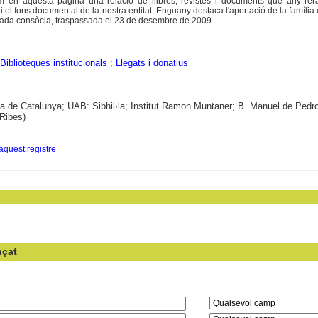
m en aquesta pàgina una relació de llibres, revistes i documents que any rer
i el fons documental de la nostra entitat. Enguany destaca l'aportació de la família
mada consòcia, traspassada el 23 de desembre de 2009.
Biblioteques institucionals
;
Llegats i donatius
ca de Catalunya; UAB: Sibhil·la; Institut Ramon Muntaner; B. Manuel de Pedro
Ribes)
aquest registre
nçat
en el camp: