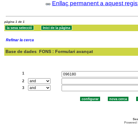
Enllaç permanent a aquest regis
pàgina 1 de 1
Refinar la cerca
Base de dades
FONS : Formulari avançat
Cercar:
1
2
3
Sea
Powered