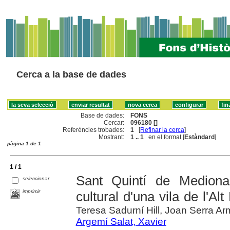
Cerca a la base de dades
Base de dades:
FONS
Cercar:
096180 []
Referències trobades:
1
[
Refinar la cerca
]
Mostrant:
1 .. 1
en el format [
Estàndard
]
pàgina 1 de 1
1 / 1
Sant Quintí de Mediona
seleccionar
imprimir
cultural d'una vila de l'Al
Teresa Sadurní Hill, Joan Serra A
Argemí Salat, Xavier