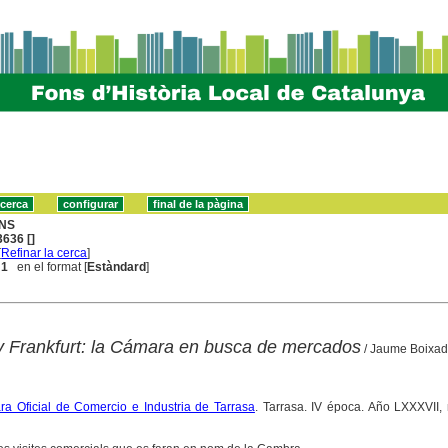
NS
636 []
[
Refinar la cerca
]
 1
en el format [
Estàndard
]
n y Frankfurt: la Cámara en busca de mercados
/ Jaume Boixa
ra Oficial de Comercio e Industria de Tarrasa
. Tarrasa. IV época. Año LXXXVII,