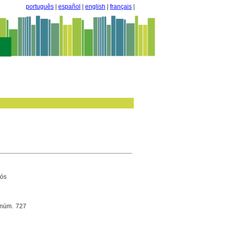
português
|
español
|
english
|
français
|
dós
 núm. 727