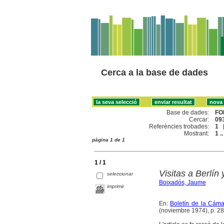
Cerca a la base de dades
Base de dades:
FO
Cercar:
093
Referències trobades:
1
Mostrant:
1 ..
pàgina 1 de 1
1 / 1
Visitas a Berlí
seleccionar
Boixadós, Jaume
imprimir
En:
Boletín de la Cáma
(noviembre 1974), p. 28