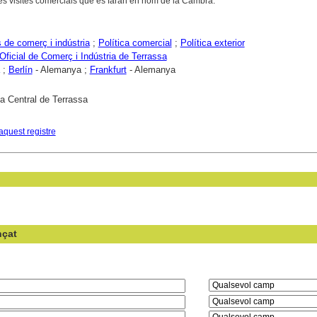
 les visites comercials que es faran en nom de la Cambra.
de comerç i indústria
;
Política comercial
;
Política exterior
ficial de Comerç i Indústria de Terrassa
;
Berlín
- Alemanya ;
Frankfurt
- Alemanya
ca Central de Terrassa
aquest registre
nçat
en el camp: