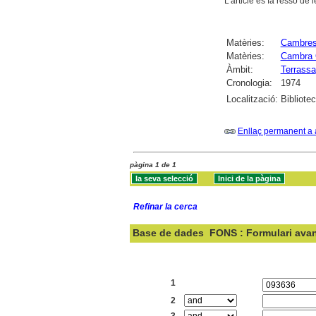
L'article es fa ressò de
Matèries:
Cambres 
Matèries:
Cambra O
Àmbit:
Terrassa
Cronologia:
1974
Localització:
Bibliote
Enllaç permanent a 
pàgina 1 de 1
Refinar la cerca
Base de dades
FONS : Formulari ava
Cercar:
1
2