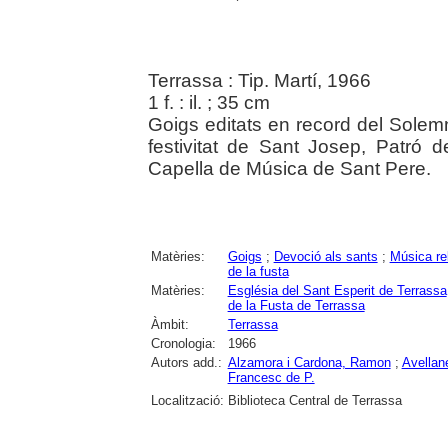
Terrassa : Tip. Martí, 1966
1 f. : il. ; 35 cm
Goigs editats en record del Solem
festivitat de Sant Josep, Patró 
Capella de Música de Sant Pere.
Matèries:
Goigs
;
Devoció als sants
;
Música re
de la fusta
Matèries:
Església del Sant Esperit de Terrassa
de la Fusta de Terrassa
Àmbit:
Terrassa
Cronologia:
1966
Autors add.:
Alzamora i Cardona, Ramon
;
Avellan
Francesc de P.
Localització:
Biblioteca Central de Terrassa