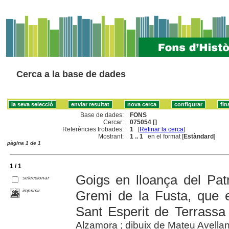
Cerca a la base de dades
Base de dades:
FONS
Cercar:
075054 []
Referències trobades:
1
[
Refinar la cerca
]
Mostrant:
1 .. 1
en el format [
Estàndard
]
pàgina 1 de 1
1 / 1
Goigs en lloança del Pat
seleccionar
imprimir
Gremi de la Fusta, que e
Sant Esperit de Terrassa
Alzamora ; dibuix de Mateu Avella