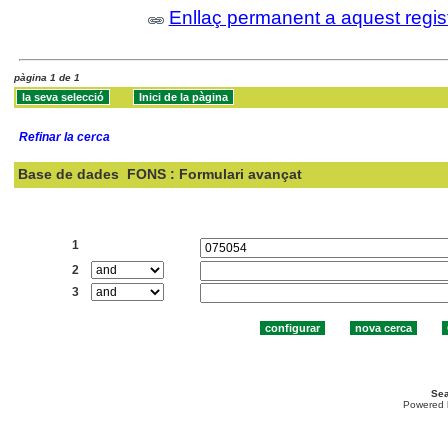
Enllaç permanent a aquest regis
pàgina 1 de 1
Refinar la cerca
Base de dades
FONS : Formulari avançat
Cercar:
1
2
3
Sea
Powered