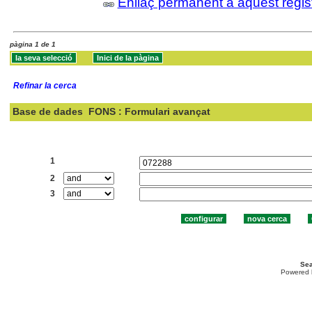
Enllaç permanent a aquest regis
pàgina 1 de 1
Refinar la cerca
Base de dades
FONS : Formulari avançat
Cercar:
1
2
3
Sea
Powered