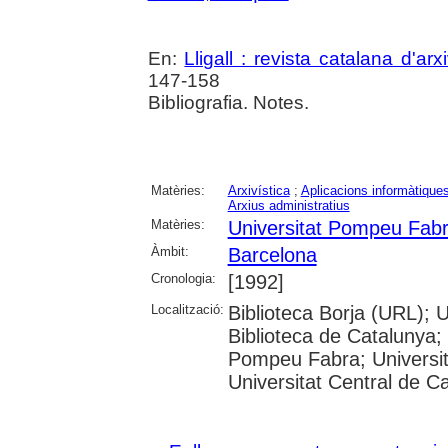
En:
Lligall : revista catalana d'arxi
147-158
Bibliografia. Notes.
Matèries:
Arxivística
;
Aplicacions informàtique
Arxius administratius
Matèries:
Universitat Pompeu Fab
Àmbit:
Barcelona
Cronologia:
[1992]
Localització:
Biblioteca Borja (URL); 
Biblioteca de Catalunya; 
Pompeu Fabra; Universitat
Universitat Central de C