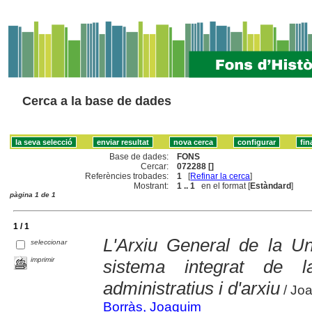
Cerca a la base de dades
Base de dades:
FONS
Cercar:
072288 []
Referències trobades:
1
[
Refinar la cerca
]
Mostrant:
1 .. 1
en el format [
Estàndard
]
pàgina 1 de 1
1 / 1
L'Arxiu General de la U
seleccionar
imprimir
sistema integrat de 
administratius i d'arxiu
/ Jo
Borràs, Joaquim