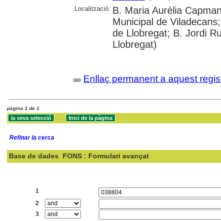
Localització:
B. Maria Aurèlia Capmany
Municipal de Viladecans;
de Llobregat; B. Jordi R
Llobregat)
Enllaç permanent a aquest regis
pàgina 1 de 1
Refinar la cerca
Base de dades
FONS : Formulari avançat
Cercar:
1
2
3