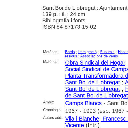
Sant Boi de Llobregat : Ajuntament
139 p. : il. ; 24 cm
Bibliografia i fonts.
ISBN 84-87173-15-02
Matèries:
Barris
;
Immigració
;
Suburbis
;
Habit
residus
;
Associacions de veïns
Matèries:
Obra Sindical del Hogar
.
Social Sindical de Camp
Planta Transformadora 
Sant Boi de Llobregat
;
A
Sant Boi de Llobregat
;
H
de Sant Boi de Llobregat
Àmbit:
Camps Blancs
- Sant Boi
Cronologia:
1967 - 1993 (esp. 1967 
Autors add.:
Vila i Blanche, Francesc
Vicente
(Intr.)