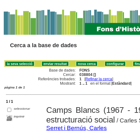
Cerca a la base de dades
Base de dades:
FONS
Cercar:
038804 []
Referències trobades:
1
[
Refinar la cerca
]
Mostrant:
1 .. 1
en el format [
Estàndard
]
pàgina 1 de 1
1 / 1
Camps Blancs (1967 - 198
seleccionar
imprimir
estructuració social
/ Carles 
Serret i Bernús, Carles