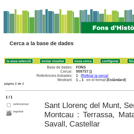
Cerca a la base de dades
Base de dades:
FONS
Cercar:
009757 []
Referències trobades:
1
[
Refinar la cerca
]
Mostrant:
1 .. 1
en el format [
Estàndard
]
pàgina 1 de 1
1 / 1
Sant Llorenç del Munt, Ser
seleccionar
imprimir
Montcau : Terrassa, Mat
Savall, Castellar