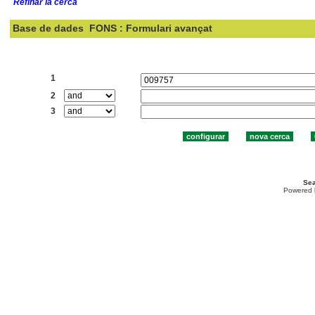
Refinar la cerca
Base de dades
FONS : Formulari avançat
Cercar:
1
2
3
Sea
Powered