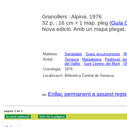
Granollers : Alpina, 1976
32 p. ; 16 cm + 1 map. pleg (
Guía C
Nova edició. Amb un mapa plegat, e
Matèries:
Serralades
;
Guies excursionistes
;
Me
Àmbit:
Terrassa
;
Matadepera
;
Pedritxes, le
del Vallès
;
Sant Llorenç del Munt
;
Ob
Cronologia:
1976
Localització:
Biblioteca Central de Terrassa
Enllaç permanent a aquest regis
pàgina 1 de 1