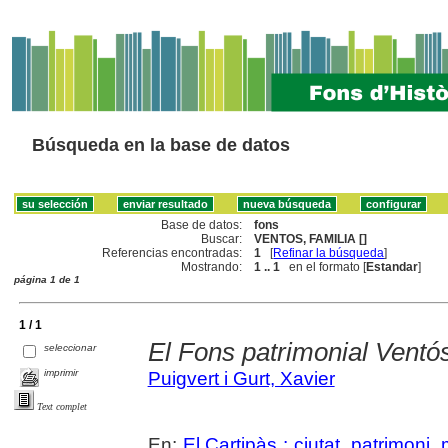
Búsqueda en la base de datos
Base de datos:
fons
Buscar:
VENTOS, FAMILIA []
Referencias encontradas:
1
[
Refinar la búsqueda
]
Mostrando:
1 .. 1
en el formato [
Estandar
]
página 1 de 1
1 / 1
El Fons patrimonial Ventó
seleccionar
imprimir
Puigvert i Gurt, Xavier
Text complet
En:
El Cartipàs : ciutat, patrimoni