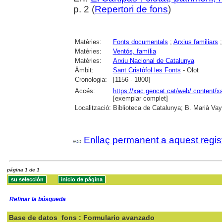
p. 2 (
Repertori de fons
)
Matèries:
Fonts documentals
;
Arxius familiars
Matèries:
Ventós, família
Matèries:
Arxiu Nacional de Catalunya
Àmbit:
Sant Cristòfol les Fonts
- Olot
Cronologia:
[1156 - 1800]
Accés:
https://xac.gencat.cat/web/.content/
[exemplar complet]
Localització:
Biblioteca de Catalunya; B. Marià Vay
Enllaç permanent a aquest regis
página 1 de 1
Refinar la búsqueda
Base de datos
fons : Formulario avanzado