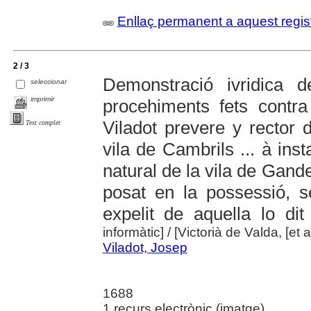
Enllaç permanent a aquest regis
2 / 3
Demonstració ivridica d
seleccionar
imprimir
procehiments fets contr
Viladot prevere y rector d
Text complet
vila de Cambrils ... à ins
natural de la vila de Gand
posat en la possessió, s
expelit de aquella lo dit
informàtic]
/ [Victorià de Valda, [et al
Viladot, Josep
1688
1 recurs electrònic (imatge)