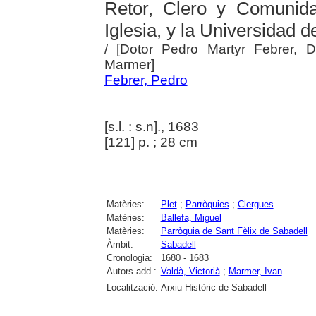
Retor, Clero y Comunid
Iglesia, y la Universidad 
/ [Dotor Pedro Martyr Febrer, 
Marmer]
Febrer, Pedro
[s.l. : s.n]., 1683
[121] p. ; 28 cm
Matèries:
Plet
;
Parròquies
;
Clergues
Matèries:
Ballefa, Miguel
Matèries:
Parròquia de Sant Fèlix de Sabadell
Àmbit:
Sabadell
Cronologia:
1680 - 1683
Autors add.:
Valdà, Victorià
;
Marmer, Ivan
Localització:
Arxiu Històric de Sabadell