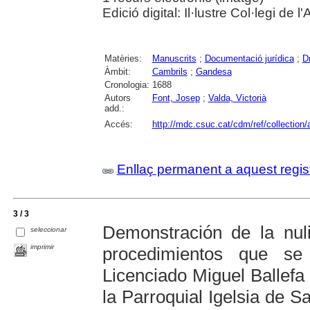
Edició digital: Il·lustre Col·legi de
Matèries:
Manuscrits
;
Documentació jurídica
;
D
Àmbit:
Cambrils
;
Gandesa
Cronologia:
1688
Autors
Font, Josep
;
Valda, Victorià
add.:
Accés:
http://mdc.csuc.cat/cdm/ref/collection/
Enllaç permanent a aquest regis
3 / 3
Demonstración de la nuli
seleccionar
imprimir
procedimientos que s
Licenciado Miguel Ballefa
la Parroquial Igelsia de S