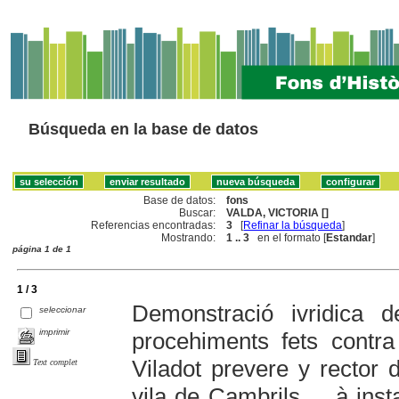
Búsqueda en la base de datos
Base de datos:
fons
Buscar:
VALDA, VICTORIA []
Referencias encontradas:
3
[
Refinar la búsqueda
]
Mostrando:
1 .. 3
en el formato [
Estandar
]
página 1 de 1
1 / 3
Demonstració ivridica d
seleccionar
imprimir
procehiments fets contr
Viladot prevere y rector d
Text complet
vila de Cambrils ... à ins