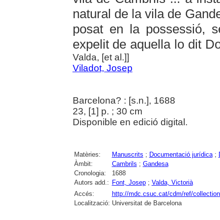
natural de la vila de Gand
posat en la possessió, s
expelit de aquella lo dit D
Valda, [et al.]]
Viladot, Josep
Barcelona? : [s.n.], 1688
23, [1] p. ; 30 cm
Disponible en edició digital.
Matèries:
Manuscrits
;
Documentació jurídica
;
Àmbit:
Cambrils
;
Gandesa
Cronologia:
1688
Autors add.:
Font, Josep
;
Valda, Victorià
Accés:
http://mdc.csuc.cat/cdm/ref/collection
Localització:
Universitat de Barcelona