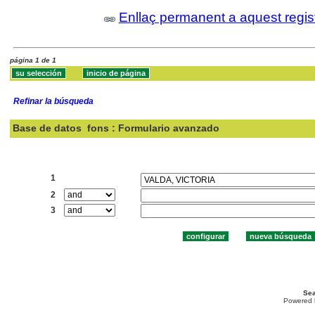
Enllaç permanent a aquest regis
página 1 de 1
Refinar la búsqueda
Base de datos
fons : Formulario avanzado
Buscar:
1
2
3
Sea
Powered