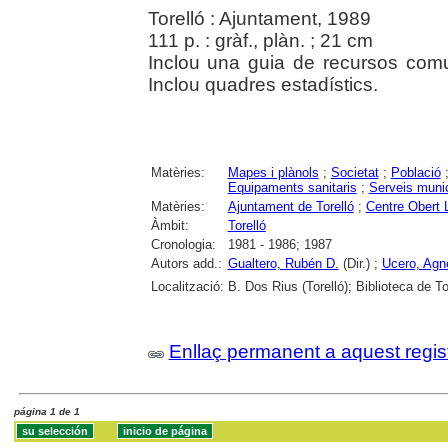
Torelló : Ajuntament, 1989
111 p. : gràf., plàn. ; 21 cm
Inclou una guia de recursos comun
Inclou quadres estadístics.
Matèries:
Mapes i plànols
;
Societat
;
Població
Equipaments sanitaris
;
Serveis muni
Matèries:
Ajuntament de Torelló
;
Centre Obert 
Àmbit:
Torelló
Cronologia:
1981 - 1986; 1987
Autors add.:
Gualtero, Rubén D.
(Dir.) ;
Ucero, Agn
Localització:
B. Dos Rius (Torelló); Biblioteca de Tor
Enllaç permanent a aquest regis
página 1 de 1