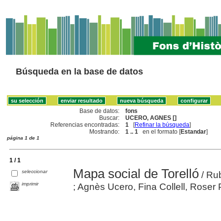
Búsqueda en la base de datos
Base de datos:
fons
Buscar:
UCERO, AGNES []
Referencias encontradas:
1
[
Refinar la búsqueda
]
Mostrando:
1 .. 1
en el formato [
Estandar
]
página 1 de 1
1 / 1
Mapa social de Torelló
seleccionar
/ Rub
imprimir
; Agnès Ucero, Fina Collell, Roser P