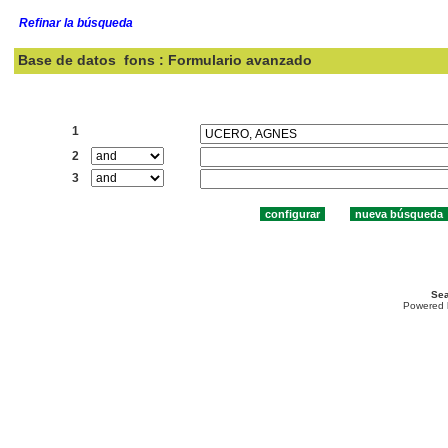
Refinar la búsqueda
Base de datos
fons : Formulario avanzado
Buscar:
1
2
3
Sea
Powered