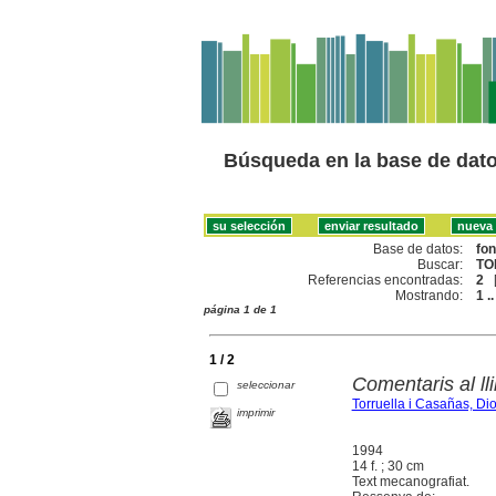
Búsqueda en la base de dat
Base de datos:
fo
Buscar:
TO
Referencias encontradas:
2
Mostrando:
1 ..
página 1 de 1
1 / 2
Comentaris al lli
seleccionar
Torruella i Casañas, Di
imprimir
1994
14 f. ; 30 cm
Text mecanografiat.