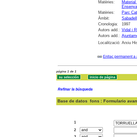
Matèries:
Material 
Ensenya
Matèries:
Parc Cat
Àmbit:
Sabadell
Cronologia:
1997
Autors add.:
Vidal i 
Autors add.:
Ajuntame
Localització:
Arxiu Hi
Enllaç permanent a 
página 1 de 1
Refinar la búsqueda
Base de datos
fons : Formulario ava
Buscar:
1
2
3