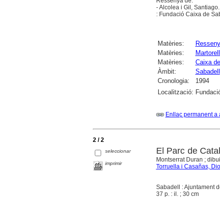
Ressenya de:
- Alcolea i Gil, Santiag
: Fundació Caixa de Sab
Matèries:
Ressen
Matèries:
Martorell
Matèries:
Caixa de
Àmbit:
Sabadell
Cronologia:
1994
Localització:
Fundació
Enllaç permanent a 
2 / 2
El Parc de Cata
seleccionar
Montserrat Duran ; dibui
imprimir
Torruella i Casañas, Di
Sabadell : Ajuntament d
37 p. : il. ; 30 cm