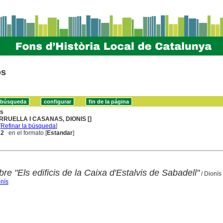
os
ns
RRUELLA I CASANAS, DIONIS []
[
Refinar la búsqueda
]
 2
en el formato [
Estandar
]
bre "Els edificis de la Caixa d'Estalvis de Sabadell"
/ Dionís
onís