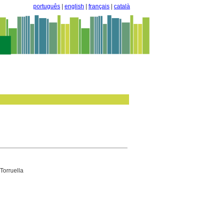
português
|
english
|
français
|
català
 Torruella