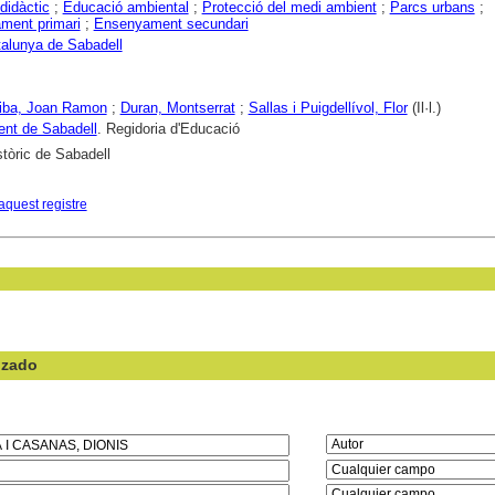
didàctic
;
Educació ambiental
;
Protecció del medi ambient
;
Parcs urbans
;
ment primari
;
Ensenyament secundari
alunya de Sabadell
Riba, Joan Ramon
;
Duran, Montserrat
;
Sallas i Puigdellívol, Flor
(Il·l.)
nt de Sabadell
. Regidoria d'Educació
stòric de Sabadell
aquest registre
nzado
en el campo: