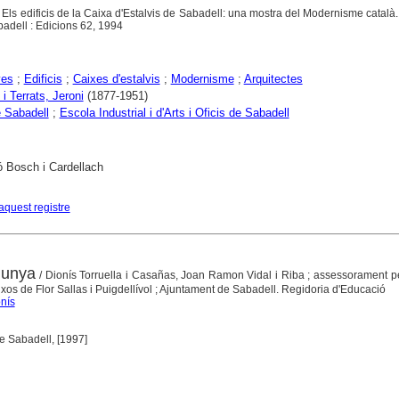
o. Els edificis de la Caixa d'Estalvis de Sabadell: una mostra del Modernisme català
adell : Edicions 62, 1994
yes
;
Edificis
;
Caixes d'estalvis
;
Modernisme
;
Arquitectes
 i Terrats, Jeroni
(1877-1951)
 Sabadell
;
Escola Industrial i d'Arts i Oficis de Sabadell
 Bosch i Cardellach
aquest registre
lunya
/ Dionís Torruella i Casañas, Joan Ramon Vidal i Riba ; assessorament p
xos de Flor Sallas i Puigdellívol ; Ajuntament de Sabadell. Regidoria d'Educació
onís
e Sabadell, [1997]