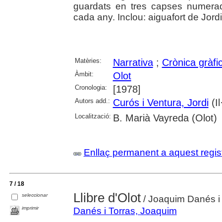
guardats en tres capses numerad
cada any. Inclou: aiguafort de Jord
Matèries:
Narrativa
;
Crònica gràfi
Àmbit:
Olot
Cronologia:
[1978]
Autors add.:
Curós i Ventura, Jordi
(Il·
Localització:
B. Marià Vayreda (Olot)
Enllaç permanent a aquest regis
7 / 18
Llibre d'Olot
seleccionar
/ Joaquim Danés i T
imprimir
Danés i Torras, Joaquim