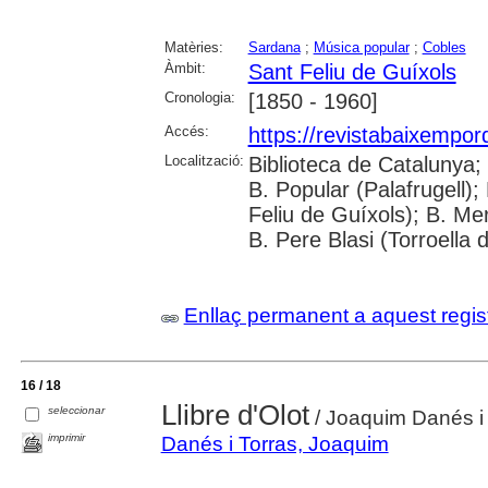
Matèries:
Sardana
;
Música popular
;
Cobles
Àmbit:
Sant Feliu de Guíxols
Cronologia:
[1850 - 1960]
Accés:
https://revistabaixempo
Localització:
Biblioteca de Catalunya;
B. Popular (Palafrugell);
Feliu de Guíxols); B. Me
B. Pere Blasi (Torroella 
Enllaç permanent a aquest regis
16 / 18
Llibre d'Olot
seleccionar
/ Joaquim Danés i T
imprimir
Danés i Torras, Joaquim