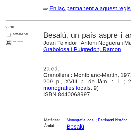
Enllaç permanent a aquest regis
9 / 18
Besalú, un país aspre i an
seleccionar
imprimir
Joan Teixidor i Antoni Noguera i M
Grabolosa i Puigredon, Ramon
2a ed.
Granollers : Montblanc-Martín, 197
209 p., XVIII p. de làm. : il. 
monografies locals
, 9)
ISBN 8440063997
Matèries:
Monografia local
;
Patrimoni històric i 
Àmbit:
Besalú