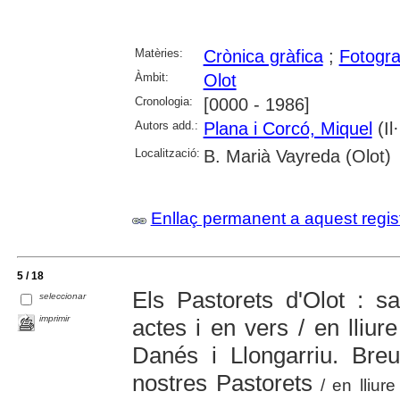
Matèries:
Crònica gràfica
;
Fotogra
Àmbit:
Olot
Cronologia:
[0000 - 1986]
Autors add.:
Plana i Corcó, Miquel
(Il·
Localització:
B. Marià Vayreda (Olot)
Enllaç permanent a aquest regis
5 / 18
Els Pastorets d'Olot : s
seleccionar
imprimir
actes i en vers / en lliu
Danés i Llongarriu. Breu
nostres Pastorets
/ en lliur