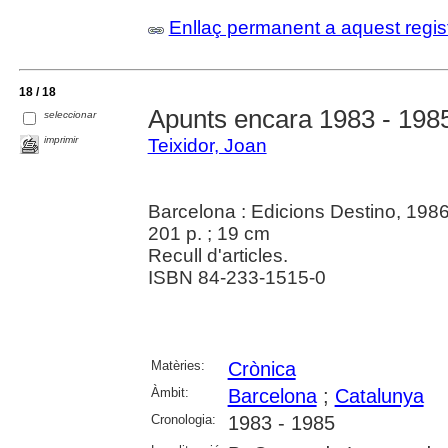
Enllaç permanent a aquest regis
18 / 18
Apunts encara 1983 - 198
seleccionar
imprimir
Teixidor, Joan
Barcelona : Edicions Destino, 198
201 p. ; 19 cm
Recull d'articles.
ISBN 84-233-1515-0
Matèries:
Crònica
Àmbit:
Barcelona
;
Catalunya
Cronologia:
1983 - 1985