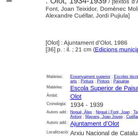
: Olot, 1934-1939
/ [textos d
Font, Joan Teixidor, Domènec Mol
Alexandre Cuéllar, Jordi Pujiula]
[Olot] : Ajuntament d'Olot, 1986
[36] p. : il. ; 21 cm (
Edicions munici
Matèries:
Ensenyament superior
;
Escoles tècn
arts
;
Pintura
;
Pintors
;
Paisatge
Matèries:
Escola Superior de Pais
Àmbit:
Olot
Cronologia:
1934 - 1939
Autors add.:
Nogué, Àlex
;
Nogué i Font, Joan
;
Te
Antoni
;
Mayans, Joan Josep
;
Cuélla
Autors add.:
Ajuntament d'Olot
Localització:
Arxiu Nacional de Catalu