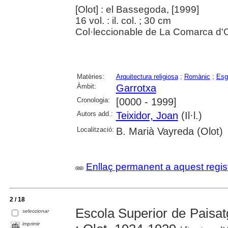
[Olot] : el Bassegoda, [1999]
16 vol. : il. col. ; 30 cm
Col·leccionable de La Comarca d'O
Matèries:
Arquitectura religiosa
;
Romànic
;
Esg
Àmbit:
Garrotxa
Cronologia:
[0000 - 1999]
Autors add.:
Teixidor, Joan
(Il·l.)
Localització:
B. Marià Vayreda (Olot)
Enllaç permanent a aquest regis
2 / 18
Escola Superior de Paisat
seleccionar
imprimir