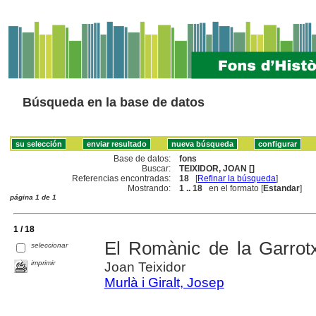
Búsqueda en la base de datos
Base de datos:
fons
Buscar:
TEIXIDOR, JOAN []
Referencias encontradas:
18
[
Refinar la búsqueda
]
Mostrando:
1 .. 18
en el formato [
Estandar
]
página 1 de 1
1 / 18
El Romànic de la Garrot
seleccionar
imprimir
Joan Teixidor
Murlà i Giralt, Josep