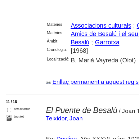
Matèries:
Associacions culturals
;
Matèries:
Amics de Besalú i el se
Àmbit:
Besalú
;
Garrotxa
Cronologia:
[1968]
Localització:
B. Marià Vayreda (Olot)
Enllaç permanent a aquest regis
11 / 18
El Puente de Besalú
seleccionar
/ Joan T
imprimir
Teixidor, Joan
En:
Destino
. Año XXXVI, núm. 1928