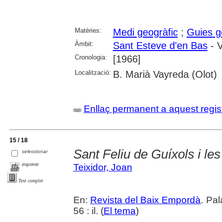
Matèries:
Medi geogràfic
;
Guies g
Àmbit:
Sant Esteve d'en Bas
- V
Cronologia:
[1966]
Localització:
B. Marià Vayreda (Olot)
Enllaç permanent a aquest regis
15 / 18
Sant Feliu de Guíxols i le
seleccionar
imprimir
Teixidor, Joan
Text complet
En:
Revista del Baix Empordà
. Pa
56 : il. (
El tema
)