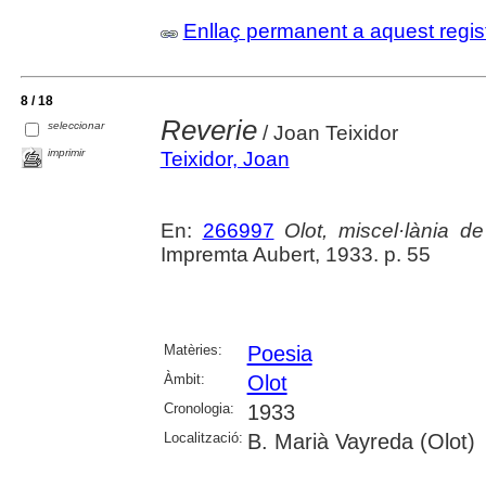
Enllaç permanent a aquest regis
8 / 18
Reverie
seleccionar
/ Joan Teixidor
imprimir
Teixidor, Joan
En:
266997
Olot, miscel·lània d
Impremta Aubert, 1933. p. 55
Matèries:
Poesia
Àmbit:
Olot
Cronologia:
1933
Localització:
B. Marià Vayreda (Olot)