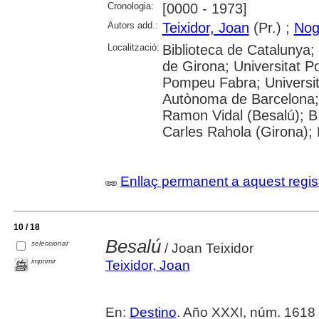
Cronologia:
[0000 - 1973]
Autors add.:
Teixidor, Joan
(Pr.) ;
Nog
Localització:
Biblioteca de Catalunya; 
de Girona; Universitat Po
Pompeu Fabra; Universitat
Autònoma de Barcelona; 
Ramon Vidal (Besalú); B.
Carles Rahola (Girona); 
Enllaç permanent a aquest regis
10 / 18
Besalú
seleccionar
/ Joan Teixidor
imprimir
Teixidor, Joan
En:
Destino
. Año XXXI, núm. 1618 (