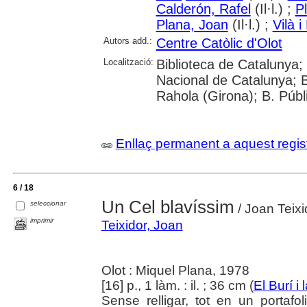
Calderón, Rafel
(Il·l.) ;
P
Plana, Joan
(Il·l.) ;
Vilà 
Autors add.:
Centre Catòlic d'Olot
Localització:
Biblioteca de Catalunya;
Nacional de Catalunya; B
Rahola (Girona); B. Públ
Enllaç permanent a aquest regis
6 / 18
Un Cel blavíssim
seleccionar
/ Joan Teixi
imprimir
Teixidor, Joan
Olot : Miquel Plana, 1978
[16] p., 1 làm. : il. ; 36 cm (
El Burí i
Sense relligar, tot en un portafo