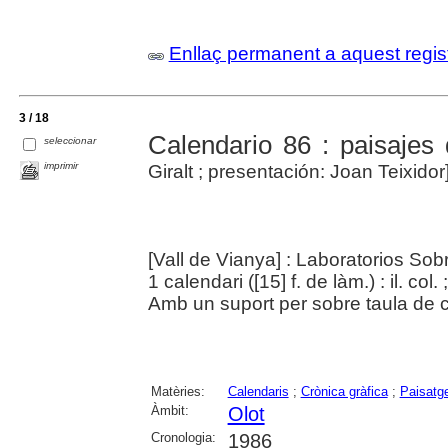
Enllaç permanent a aquest regis
3 / 18
Calendario 86 : paisajes 
seleccionar
imprimir
Giralt ; presentación: Joan Teixidor
[Vall de Vianya] : Laboratorios Sobr
1 calendari ([15] f. de làm.) : il. col.
Amb un suport per sobre taula de c
Matèries:
Calendaris
;
Crònica gràfica
;
Paisatg
Àmbit:
Olot
Cronologia:
1986