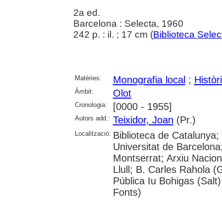
2a ed.
Barcelona : Selecta, 1960
242 p. : il. ; 17 cm (
Biblioteca Selec
Matèries:
Monografia local
;
Històr
Àmbit:
Olot
Cronologia:
[0000 - 1955]
Autors add.:
Teixidor, Joan
(Pr.)
Localització:
Biblioteca de Catalunya;
Universitat de Barcelona
Montserrat; Arxiu Nacio
Llull; B. Carles Rahola (
Pública Iu Bohigas (Salt
Fonts)