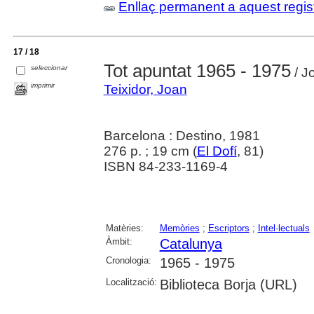
Enllaç permanent a aquest regis
17 / 18
Tot apuntat 1965 - 1975
seleccionar
/ J
imprimir
Teixidor, Joan
Barcelona : Destino, 1981
276 p. ; 19 cm (
El Dofí
, 81)
ISBN 84-233-1169-4
Matèries:
Memòries
;
Escriptors
;
Intel·lectuals
Àmbit:
Catalunya
Cronologia:
1965 - 1975
Localització:
Biblioteca Borja (URL)