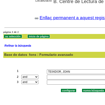
Localització:
B. Centre de Lectura de 
Enllaç permanent a aquest regis
página 1 de 1
Refinar la búsqueda
Base de datos
fons : Formulario avanzado
Buscar:
1
2
3