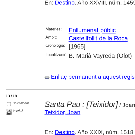
En:
Destino
. Año XXVIII, núm. 1459 
Matèries:
Enllumenat públic
Àmbit:
Castellfollit de la Roca
Cronologia:
[1965]
Localització:
B. Marià Vayreda (Olot)
Enllaç permanent a aquest regis
13 / 18
Santa Pau : [Teixidor]
seleccionar
/ Joan
imprimir
Teixidor, Joan
En:
Destino
. Año XXIX, núm. 1518 (