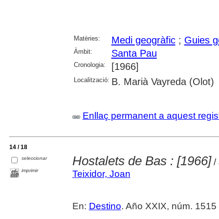
Matèries:
Medi geogràfic
;
Guies g
Àmbit:
Santa Pau
Cronologia:
[1966]
Localització:
B. Marià Vayreda (Olot)
Enllaç permanent a aquest regis
14 / 18
Hostalets de Bas : [1966]
seleccionar
/
imprimir
Teixidor, Joan
En:
Destino
. Año XXIX, núm. 1515 