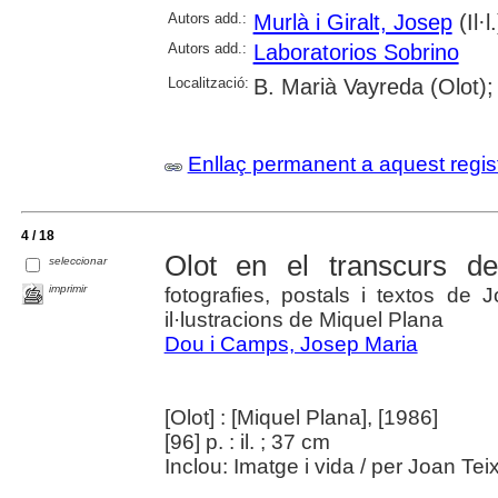
Autors add.:
Murlà i Giralt, Josep
(Il·l
Autors add.:
Laboratorios Sobrino
Localització:
B. Marià Vayreda (Olot);
Enllaç permanent a aquest regis
4 / 18
Olot en el transcurs d
seleccionar
imprimir
fotografies, postals i textos de
il·lustracions de Miquel Plana
Dou i Camps, Josep Maria
[Olot] : [Miquel Plana], [1986]
[96] p. : il. ; 37 cm
Inclou: Imatge i vida / per Joan Teix