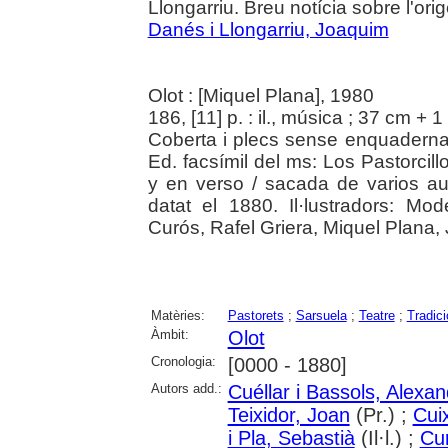
Llongarriu. Breu notícia sobre l'ori
Danés i Llongarriu, Joaquim
Olot : [Miquel Plana], 1980
186, [11] p. : il., música ; 37 cm + 1
Coberta i plecs sense enquadernar 
Ed. facsímil del ms: Los Pastorcil
y en verso / sacada de varios au
datat el 1880. Il·lustradors: Mo
Curós, Rafel Griera, Miquel Plana,
Matèries:
Pastorets
;
Sarsuela
;
Teatre
;
Tradic
Àmbit:
Olot
Cronologia:
[0000 - 1880]
Autors add.:
Cuéllar i Bassols, Alexa
Teixidor, Joan
(Pr.) ;
Cui
i Pla, Sebastià
(Il·l.) ;
Cur