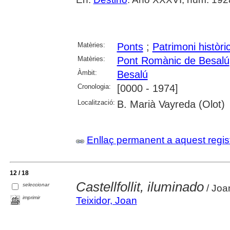
Matèries:
Ponts
;
Patrimoni històric 
Matèries:
Pont Romànic de Besalú
Àmbit:
Besalú
Cronologia:
[0000 - 1974]
Localització:
B. Marià Vayreda (Olot)
Enllaç permanent a aquest regis
12 / 18
Castellfollit, iluminado
seleccionar
/ Joa
imprimir
Teixidor, Joan