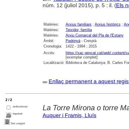
núm. 12 (juliol 2015), p. 5 : il. (
Els n
Matèries:
Arxius familiars
;
Arxius històrics
;
Ar
Matèries:
Teixidor, família
Matèries:
Arxiu Comarcal del Pla de l'Estany
Àmbit:
Pedrinyà
- Crespià
Cronologia:
1422 - 1994 ; 2015
Accés:
https://xac.gencat.cat/web/.content/
[exemplar complet]
Localització:
Biblioteca de Catalunya; B. Carles Fo
Enllaç permanent a aquest regis
2 / 2
La Torre Mirona o torre Ma
seleccionar
imprimir
Auquer i Framis, Lluís
Text complet