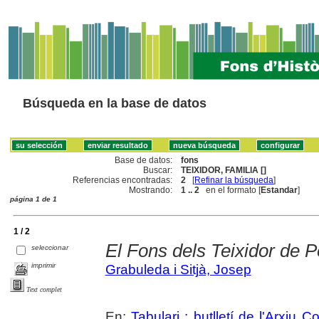
Búsqueda en la base de datos
Base de datos:
fons
Buscar:
TEIXIDOR, FAMILIA []
Referencias encontradas:
2
[
Refinar la búsqueda
]
Mostrando:
1 .. 2
en el formato [
Estandar
]
página 1 de 1
1 / 2
El Fons dels Teixidor de P
seleccionar
imprimir
Grabuleda i Sitjà, Josep
Text complet
En:
Tabulari : butlletí de l'Arxiu 