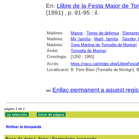
En:
Llibre de la Festa Major de To
(1991) , p. 91-95 : il.
Matèries:
Masos
;
Torres de defensa
;
Elements
Matèries:
Mir, família
;
Martí, família
;
Teixidor, 
Matèries:
Torre Martina de Torroella de Montgrí
Àmbit:
Torroella de Montgrí
Cronologia:
[1350 - 1991]
Accés:
https://raco.cat/index.php/LlibreFesta
Localització:
B. Pere Blasi (Torroella de Montgrí); 
Enllaç permanent a aquest regis
página 1 de 1
Refinar la búsqueda
Base de datos
fons : Formulario avanzado