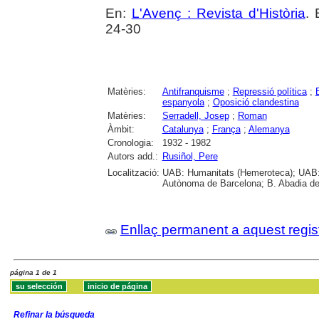
En:
L'Avenç : Revista d'Història
. 
24-30
Matèries:
Antifranquisme
;
Repressió política
;
espanyola
;
Oposició clandestina
Matèries:
Serradell, Josep
;
Roman
Àmbit:
Catalunya
;
França
;
Alemanya
Cronologia:
1932 - 1982
Autors add.:
Rusiñol, Pere
Localització:
UAB: Humanitats (Hemeroteca); UAB: C
Autònoma de Barcelona; B. Abadia de M
Enllaç permanent a aquest regis
página 1 de 1
Refinar la búsqueda