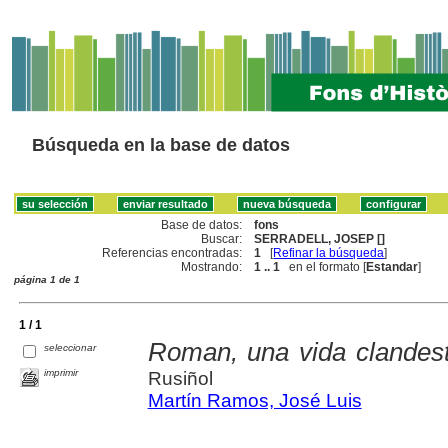
Búsqueda en la base de datos
Base de datos:
fons
Buscar:
SERRADELL, JOSEP []
Referencias encontradas:
1
[
Refinar la búsqueda
]
Mostrando:
1 .. 1
en el formato [
Estandar
]
página 1 de 1
1 / 1
Roman, una vida clandest
seleccionar
imprimir
Rusiñol
Martín Ramos, José Luis