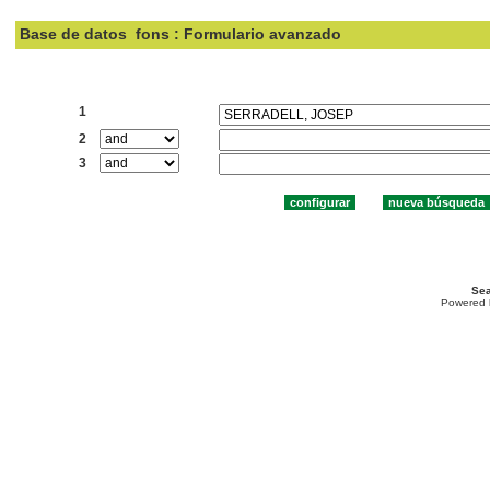
Base de datos
fons : Formulario avanzado
Buscar:
1
2
3
Sea
Powered