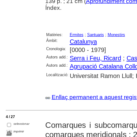
139 p. ; 21 cm (
Aprofundiment com
Índex.
Matèries:
Ermites
;
Santuaris
;
Monestirs
Àmbit:
Catalunya
Cronologia:
[0000 - 1979]
Autors add.:
Serra i Feu, Ricard
;
Cas
Autors add.:
Agrupació Catalana Coll
Localització:
Universitat Ramon Llull;
Enllaç permanent a aquest regis
4 / 27
Comarques i subcomarque
seleccionar
imprimir
comarques meridionals : 2a