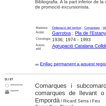
Bibliografia. A la part inferior de 
de promoció excursionista.
Matèries:
Ordenació del territori
;
Comarques
;
Ve
Àmbit:
Garrotxa
;
Pla de l'Estany
Cronologia:
1936; 1974 - 1993
Autors
Agrupació Catalana Colld
add.:
Enllaç permanent a aquest regis
11 / 27
Comarques i subcomarq
seleccionar
imprimir
comarques de llevant o 
Empordà
/ Ricard Serra i Feu