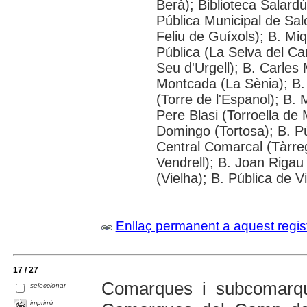
Berà); Biblioteca Salard
Pública Municipal de Sal
Feliu de Guíxols); B. Miq
Pública (La Selva del C
Seu d'Urgell); B. Carles
Montcada (La Sènia); B. 
(Torre de l'Espanol); B.
Pere Blasi (Torroella de 
Domingo (Tortosa); B. Pú
Central Comarcal (Tàrreg
Vendrell); B. Joan Rigau
(Vielha); B. Pública de V
Enllaç permanent a aquest regis
17 / 27
Comarques i subcomarqu
seleccionar
imprimir