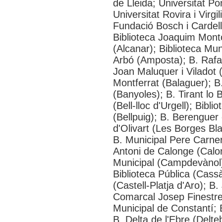
de Lleida; Universitat P
Universitat Rovira i Virg
Fundació Bosch i Cardell
Biblioteca Joaquim Montoy
(Alcanar); Biblioteca Muni
Arbó (Amposta); B. Rafael
Joan Maluquer i Viladot 
Montferrat (Balaguer); B
(Banyoles); B. Tirant lo 
(Bell-lloc d'Urgell); Bibl
(Bellpuig); B. Berenguer 
d'Olivart (Les Borges Bl
B. Municipal Pere Carner
Antoni de Calonge (Calon
Municipal (Campdevànol)
Biblioteca Pública (Cass
(Castell-Platja d'Aro); B.
Comarcal Josep Finestres
Municipal de Constantí; B.
B. Delta de l'Ebre (Del