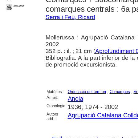
imprimir
comarques centrals : 6a pa
Serra i Feu, Ricard
Mollerussa : Agrupació Catalana 
2002
352 p. : il. ; 21 cm (
Aprofundiment 
Bibliografia. A la part inferior de 
de promoció excursionista.
Matèries:
Ordenació del territori
;
Comarques
;
Ve
Àmbit:
Anoia
Cronologia:
1936; 1974 - 2002
Autors
Agrupació Catalana Colld
add.: