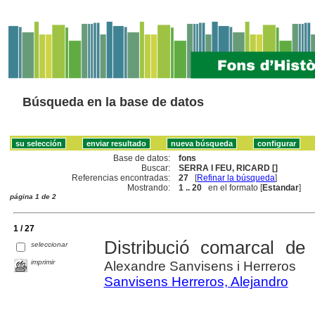
Búsqueda en la base de datos
Base de datos:
fons
Buscar:
SERRA I FEU, RICARD []
Referencias encontradas:
27
[
Refinar la búsqueda
]
Mostrando:
1 .. 20
en el formato [
Estandar
]
página 1 de 2
1 / 27
Distribució comarcal de
seleccionar
imprimir
Alexandre Sanvisens i Herreros
Sanvisens Herreros, Alejandro