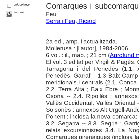
Comarques i subcomarqu
seleccionar
imprimir
Feu
Serra i Feu, Ricard
2a ed., amp. i actualitzada.
Mollerusa : [l'autor], 1984-2006
6 vol. : il., map. ; 21 cm (
Aprofundi
El vol. 3 editat per Virgili & Pagè
Tarragona i del Penedès (1.1. 
Penedès, Garraf -- 1.3 Baix Camp 
meridionals i centrals (2.1. Conca 
2.2. Terra Alta ; Baix Ebre ; Mont
Osona -- 2.4. Ripollès ; annexos
Vallès Occidental, Vallès Oriental 
Solsonès ; annexos Alt Urgell-Ando
Ponent : inclosa la nova comarca: Pl
3.2. Segarra -- 3.3. Segrià ; Garr
relats excursionistes 3.4. La No
Comarques pirenaiques (inclosa la