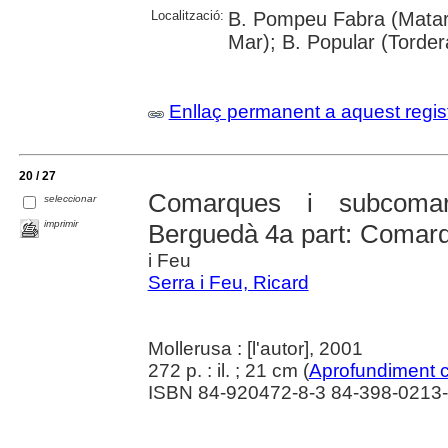
Localització:
B. Pompeu Fabra (Mataró
Mar); B. Popular (Torder
Enllaç permanent a aquest regis
20 / 27
Comarques i subcomar
seleccionar
imprimir
Berguedà 4a part: Comarq
i Feu
Serra i Feu, Ricard
Mollerusa : [l'autor], 2001
272 p. : il. ; 21 cm (
Aprofundiment 
ISBN 84-920472-8-3 84-398-0213-7