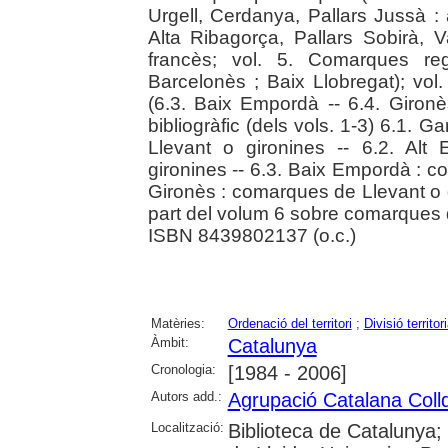
Urgell, Cerdanya, Pallars Jussà :
Alta Ribagorça, Pallars Sobirà, 
francès; vol. 5. Comarques re
Barcelonès ; Baix Llobregat); vol
(6.3. Baix Empordà -- 6.4. Gironè
bibliogràfic (dels vols. 1-3) 6.1. 
Llevant o gironines -- 6.2. Al
gironines -- 6.3. Baix Empordà : c
Gironès : comarques de Llevant o gi
part del volum 6 sobre comarques d
ISBN 8439802137 (o.c.)
Matèries:
Ordenació del territori
;
Divisió territori
Àmbit:
Catalunya
Cronologia:
[1984 - 2006]
Autors add.:
Agrupació Catalana Coll
Localització:
Biblioteca de Catalunya; 