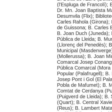
(l'Espluga de Francolí); 
Dr. Mn. Joan Baptista M
Desumvila (Flix); Bibliot
Carles Rahola (Girona); 
de Guissona; B. Carles B
B. Joan Duch (Juneda); B
Pública de Lleida; B. Mu
(Llorenç del Penedès); B
Municipal (Masdenverge)
(Mollerussa); B. Joan Mi
Comarcal Josep Conangla
Pública Comarcal (Mora d
Popular (Palafrugell); B.
Josep Pont i Gol (El Pala
Pobla de Mafumet); B. M
Comtat de Cerdanya (Pui
(Puigverd de Lleida); B.
(Quart); B. Central Xav
(Reus); B. Lambert Mata 