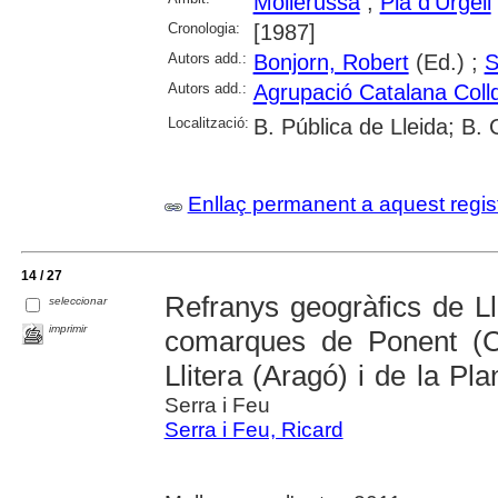
Mollerussa
;
Pla d'Urgell
Cronologia:
[1987]
Autors add.:
Bonjorn, Robert
(Ed.) ;
S
Autors add.:
Agrupació Catalana Coll
Localització:
B. Pública de Lleida; B.
Enllaç permanent a aquest regis
14 / 27
Refranys geogràfics de Lle
seleccionar
imprimir
comarques de Ponent (Ca
Llitera (Aragó) i de la Pla
Serra i Feu
Serra i Feu, Ricard