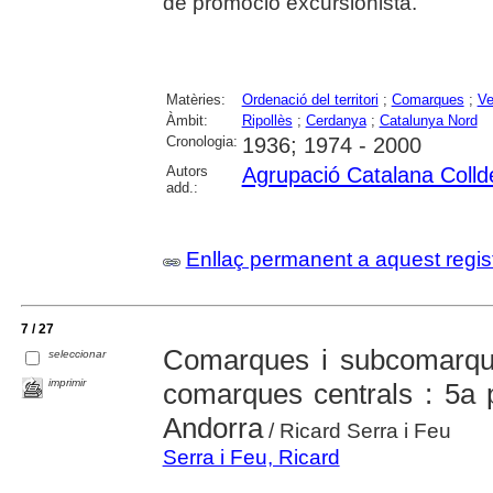
de promoció excursionista.
Matèries:
Ordenació del territori
;
Comarques
;
Ve
Àmbit:
Ripollès
;
Cerdanya
;
Catalunya Nord
Cronologia:
1936; 1974 - 2000
Autors
Agrupació Catalana Colld
add.:
Enllaç permanent a aquest regis
7 / 27
Comarques i subcomarque
seleccionar
imprimir
comarques centrals : 5a p
Andorra
/ Ricard Serra i Feu
Serra i Feu, Ricard