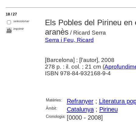
18 / 27
Els Pobles del Pirineu en e
seleccionar
imprimir
aranès
/ Ricard Serra
Serra i Feu, Ricard
[Barcelona] : [l'autor], 2008
278 p. : il. col. ; 21 cm (
Aprofundim
ISBN 978-84-932168-9-4
Matèries:
Refranyer
;
Literatura pop
Àmbit:
Catalunya
;
Pirineu
Cronologia:
[0000 - 2008]