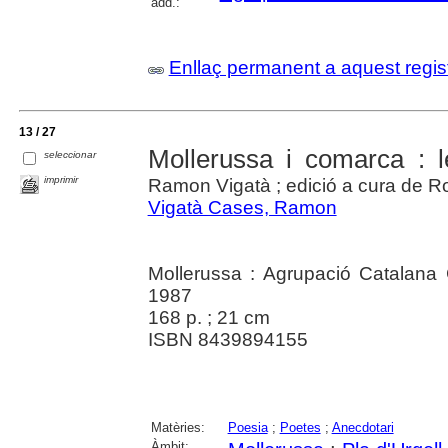
add.:
Enllaç permanent a aquest regis
13 / 27
Mollerussa i comarca : 
seleccionar
imprimir
Ramon Vigatà ; edició a cura de Ro
Vigatà Cases, Ramon
Mollerussa : Agrupació Catalana 
1987
168 p. ; 21 cm
ISBN 8439894155
Matèries:
Poesia
;
Poetes
;
Anecdotari
Àmbit: