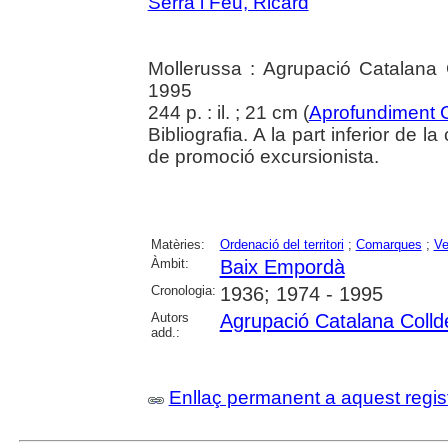
Serra i Feu, Ricard
Mollerussa : Agrupació Catalana 
1995
244 p. : il. ; 21 cm (
Aprofundiment 
Bibliografia. A la part inferior de 
de promoció excursionista.
Matèries:
Ordenació del territori
;
Comarques
;
Ve
Àmbit:
Baix Empordà
Cronologia:
1936; 1974 - 1995
Autors
Agrupació Catalana Colld
add.:
Enllaç permanent a aquest regis