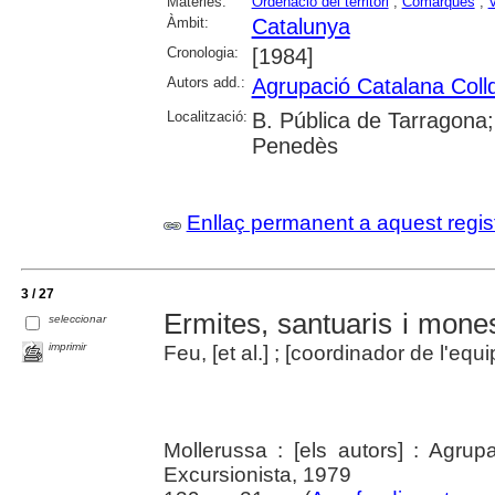
Matèries:
Ordenació del territori
;
Comarques
;
V
Àmbit:
Catalunya
Cronologia:
[1984]
Autors add.:
Agrupació Catalana Coll
Localització:
B. Pública de Tarragona; 
Penedès
Enllaç permanent a aquest regis
3 / 27
Ermites, santuaris i mone
seleccionar
imprimir
Feu, [et al.] ; [coordinador de l'equ
Mollerussa : [els autors] : Agru
Excursionista, 1979