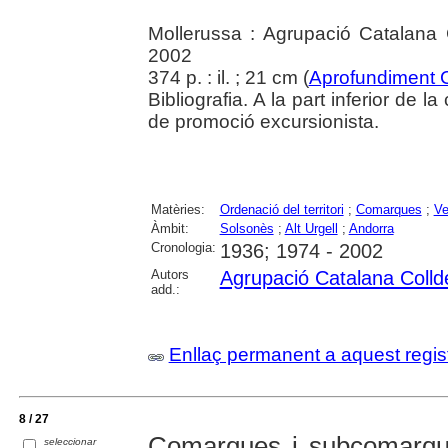
Mollerussa : Agrupació Catalana 
2002
374 p. : il. ; 21 cm (
Aprofundiment 
Bibliografia. A la part inferior de 
de promoció excursionista.
Matèries:
Ordenació del territori
;
Comarques
;
Ve
Àmbit:
Solsonès
;
Alt Urgell
;
Andorra
Cronologia:
1936; 1974 - 2002
Autors
Agrupació Catalana Colld
add.:
Enllaç permanent a aquest regis
8 / 27
Comarques i subcomarque
seleccionar