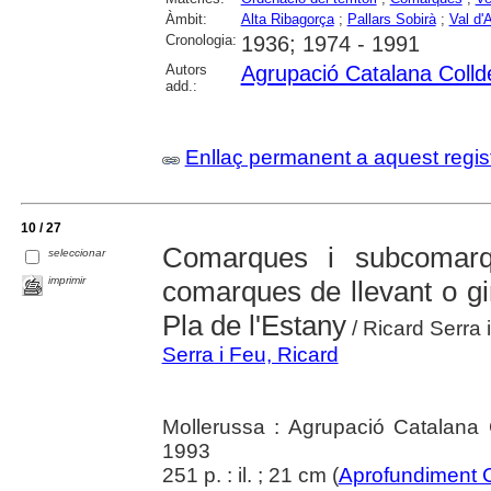
Àmbit:
Alta Ribagorça
;
Pallars Sobirà
;
Val d'
Cronologia:
1936; 1974 - 1991
Autors
Agrupació Catalana Colld
add.:
Enllaç permanent a aquest regis
10 / 27
Comarques i subcomarq
seleccionar
imprimir
comarques de llevant o gir
Pla de l'Estany
/ Ricard Serra 
Serra i Feu, Ricard
Mollerussa : Agrupació Catalana 
1993
251 p. : il. ; 21 cm (
Aprofundiment 