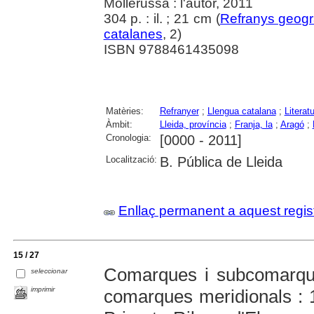
Mollerussa : l'autor, 2011
304 p. : il. ; 21 cm (
Refranys geogr
catalanes
, 2)
ISBN 9788461435098
Matèries:
Refranyer
;
Llengua catalana
;
Literat
Àmbit:
Lleida, província
;
Franja, la
;
Aragó
;
Cronologia:
[0000 - 2011]
Localització:
B. Pública de Lleida
Enllaç permanent a aquest regis
15 / 27
Comarques i subcomarque
seleccionar
imprimir
comarques meridionals : 