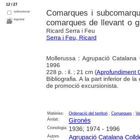
12 / 27
Comarques i subcomarque
seleccionar
imprimir
comarques de llevant o gi
Ricard Serra i Feu
Serra i Feu, Ricard
Mollerussa : Agrupació Catalana 
1996
228 p. : il. ; 21 cm (
Aprofundiment 
Bibliografia. A la part inferior de 
de promoció excursionista.
Matèries:
Ordenació del territori
;
Comarques
;
Ve
Àmbit:
Gironès
Cronologia:
1936; 1974 - 1996
Autors
Agrupació Catalana Colld