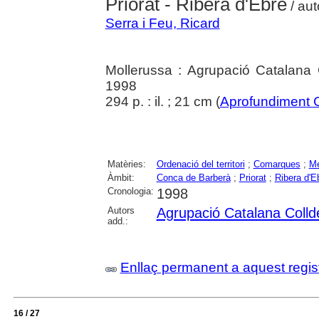
Priorat - Ribera d'Ebre
/ aut
Serra i Feu, Ricard
Mollerussa : Agrupació Catalana 
1998
294 p. : il. ; 21 cm (
Aprofundiment 
Matèries:
Ordenació del territori
;
Comarques
;
Me
Àmbit:
Conca de Barberà
;
Priorat
;
Ribera d'E
Cronologia:
1998
Autors
Agrupació Catalana Colld
add.:
Enllaç permanent a aquest regis
16 / 27