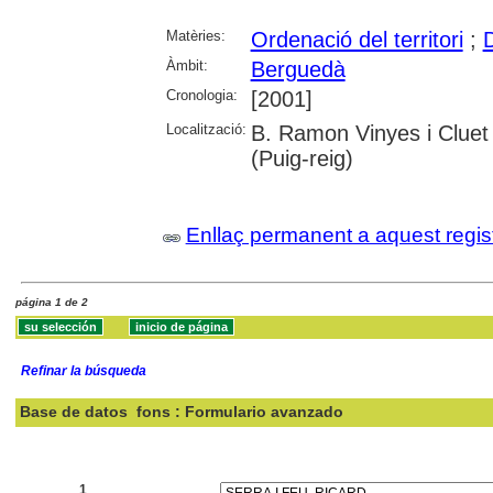
Matèries:
Ordenació del territori
;
D
Àmbit:
Berguedà
Cronologia:
[2001]
Localització:
B. Ramon Vinyes i Cluet
(Puig-reig)
Enllaç permanent a aquest regis
página 1 de 2
Refinar la búsqueda
Base de datos
fons : Formulario avanzado
Buscar:
1