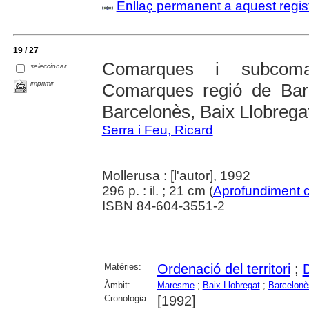
Enllaç permanent a aquest regis
19 / 27
Comarques i subcoma
seleccionar
imprimir
Comarques regió de Bar
Barcelonès, Baix Llobrega
Serra i Feu, Ricard
Mollerusa : [l'autor], 1992
296 p. : il. ; 21 cm (
Aprofundiment 
ISBN 84-604-3551-2
Matèries:
Ordenació del territori
;
D
Àmbit:
Maresme
;
Baix Llobregat
;
Barcelonè
Cronologia:
[1992]