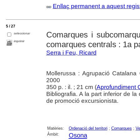
Enllaç permanent a aquest regis
5 / 27
Comarques i subcomarque
seleccionar
imprimir
comarques centrals : 1a p
Serra i Feu, Ricard
Mollerussa : Agrupació Catalana 
2000
350 p. : il. ; 21 cm (
Aprofundiment 
Bibliografia. A la part inferior de 
de promoció excursionista.
Matèries:
Ordenació del territori
;
Comarques
;
Ve
Àmbit:
Osona