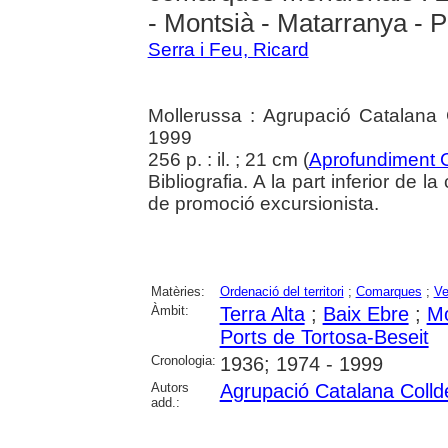
- Montsià - Matarranya - P
Serra i Feu, Ricard
Mollerussa : Agrupació Catalana 
1999
256 p. : il. ; 21 cm (
Aprofundiment 
Bibliografia. A la part inferior de 
de promoció excursionista.
Matèries:
Ordenació del territori
;
Comarques
;
Ve
Àmbit:
Terra Alta
;
Baix Ebre
;
Mo
Ports de Tortosa-Beseit
Cronologia:
1936; 1974 - 1999
Autors
Agrupació Catalana Colld
add.: