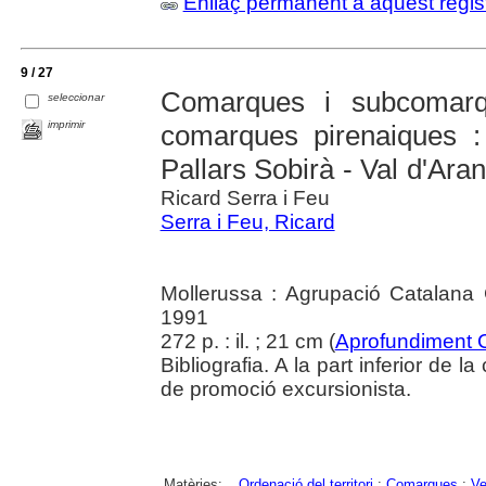
Enllaç permanent a aquest regis
9 / 27
Comarques i subcomarq
seleccionar
imprimir
comarques pirenaiques :
Pallars Sobirà - Val d'Aran
Ricard Serra i Feu
Serra i Feu, Ricard
Mollerussa : Agrupació Catalana 
1991
272 p. : il. ; 21 cm (
Aprofundiment 
Bibliografia. A la part inferior de 
de promoció excursionista.
Matèries:
Ordenació del territori
;
Comarques
;
Ve