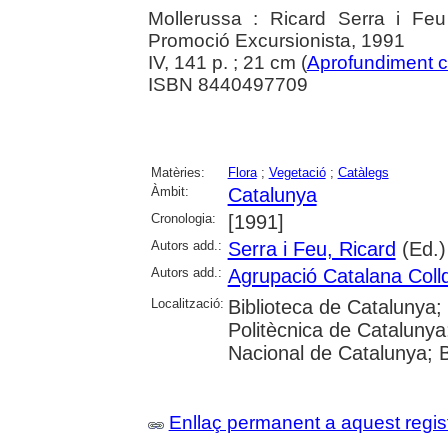
Mollerussa : Ricard Serra i Fe
Promoció Excursionista, 1991
IV, 141 p. ; 21 cm (
Aprofundiment 
ISBN 8440497709
Matèries:
Flora
;
Vegetació
;
Catàlegs
Àmbit:
Catalunya
Cronologia:
[1991]
Autors add.:
Serra i Feu, Ricard
(Ed.)
Autors add.:
Agrupació Catalana Coll
Localització:
Biblioteca de Catalunya; 
Politècnica de Catalunya;
Nacional de Catalunya; 
Enllaç permanent a aquest regis