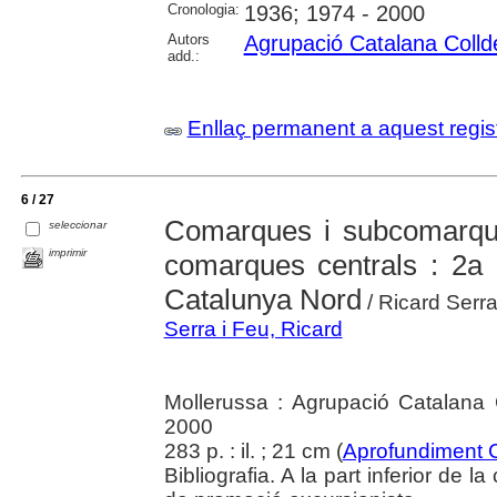
Cronologia:
1936; 1974 - 2000
Autors
Agrupació Catalana Colld
add.:
Enllaç permanent a aquest regis
6 / 27
Comarques i subcomarque
seleccionar
imprimir
comarques centrals : 2a 
Catalunya Nord
/ Ricard Serra
Serra i Feu, Ricard
Mollerussa : Agrupació Catalana 
2000
283 p. : il. ; 21 cm (
Aprofundiment 
Bibliografia. A la part inferior de 