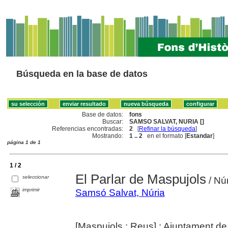
Búsqueda en la base de datos
Base de datos:
fons
Buscar:
SAMSO SALVAT, NURIA []
Referencias encontradas:
2
[
Refinar la búsqueda
]
Mostrando:
1 .. 2
en el formato [
Estandar
]
página 1 de 1
1 / 2
El Parlar de Maspujols
seleccionar
/ Nú
imprimir
Samsó Salvat, Núria
[Maspujols ; Reus] : Ajuntament de