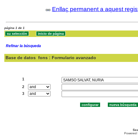
Enllaç permanent a aquest regis
página 1 de 1
Refinar la búsqueda
Base de datos
fons : Formulario avanzado
Buscar:
1
2
3
Sea
Powered