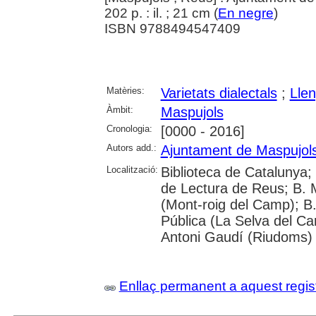
202 p. : il. ; 21 cm (
En negre
)
ISBN 9788494547409
Matèries:
Varietats dialectals
;
Lle
Àmbit:
Maspujols
Cronologia:
[0000 - 2016]
Autors add.:
Ajuntament de Maspujol
Localització:
Biblioteca de Catalunya; U
de Lectura de Reus; B. M
(Mont-roig del Camp); B
Pública (La Selva del Ca
Antoni Gaudí (Riudoms)
Enllaç permanent a aquest regis