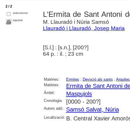
2 / 2
L'Ermita de Sant Antoni 
seleccionar
imprimir
M. Llauradó i Núria Samsó
Llauradó i Llauradó, Josep Maria
[S.l.] : [s.n.], [200?]
64 p. : il. ; 23 cm
Matèries:
Ermites
;
Devoció als sants
;
Arquitec
Matèries:
Ermita de Sant Antoni d
Àmbit:
Maspujols
Cronologia:
[0000 - 200?]
Autors add.:
Samsó Salvat, Núria
Localització:
B. Central Xavier Amoró