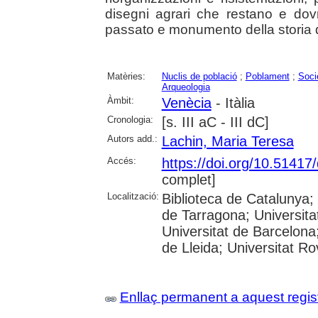
disegni agrari che restano e dov
passato e monumento della storia 
Matèries:
Nuclis de població
;
Poblament
;
Socie
Arqueologia
Àmbit:
Venècia
- Itàlia
Cronologia:
[s. III aC - III dC]
Autors add.:
Lachin, Maria Teresa
Accés:
https://doi.org/10.5141
complet]
Localització:
Biblioteca de Catalunya
de Tarragona; Universit
Universitat de Barcelona;
de Lleida; Universitat Rovi
Enllaç permanent a aquest regis