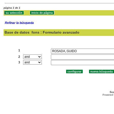
página 1 de 1
Refinar la búsqueda
Base de datos
fons : Formulario avanzado
Buscar:
1
2
3
Sea
Powered