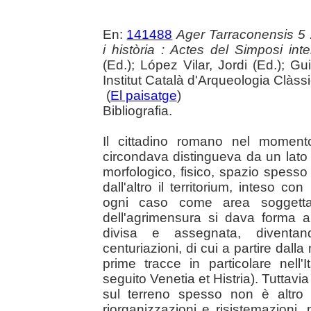
En:
141488
Ager Tarraconensis 5 :
i història : Actes del Simposi int
(Ed.); López Vilar, Jordi (Ed.); Gu
Institut Català d'Arqueologia Clàss
(
El paisatge
)
Bibliografia.
Il cittadino romano nel moment
circondava distingueva da un lato
morfologico, fisico, spazio spess
dall'altro il territorium, inteso co
ogni caso come area soggetta
dell'agrimensura si dava forma al
divisa e assegnata, diventand
centuriazioni, di cui a partire dall
prime tracce in particolare nell'I
seguito Venetia et Histria). Tuttav
sul terreno spesso non è altro c
riorganizzazioni e risistemazioni,