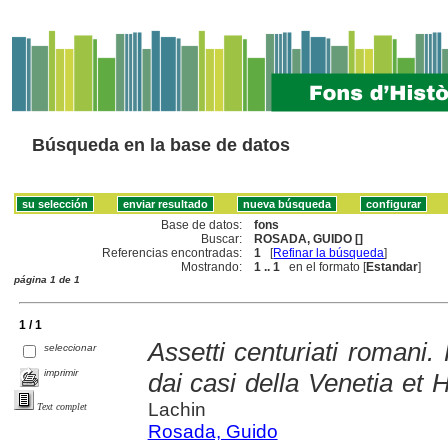
Búsqueda en la base de datos
Base de datos:
fons
Buscar:
ROSADA, GUIDO []
Referencias encontradas:
1
[
Refinar la búsqueda
]
Mostrando:
1 .. 1
en el formato [
Estandar
]
página 1 de 1
1 / 1
Assetti centuriati romani.
seleccionar
imprimir
dai casi della Venetia et H
Lachin
Text complet
Rosada, Guido