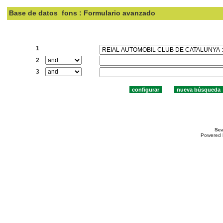
Base de datos
fons : Formulario avanzado
Buscar:
1
2
3
Sea
Powered