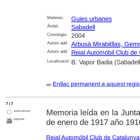
Matèries:
Guies urbanes
Àmbit:
Sabadell
Cronologia:
2004
Autors add.:
Arbusà Mirabitllas, Ge
Autors add.:
Reial Automòbil Club de
Localització:
B. Vapor Badia (Sabadell
Enllaç permanent a aquest regis
7 / 7
Memoria leída en la Junta
seleccionar
imprimir
de enero de 1917 año 191
Reial Automòbil Club de Cataluny