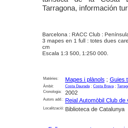
Tarragona, información tur
Barcelona : RACC Club : Penínsul
3 mapes en 1 full : totes dues car
cm
Escala 1:3 500, 1:250 000.
Matèries:
Mapes i plànols
;
Guies t
Àmbit:
Costa Daurada
;
Costa Brava
;
Tarrag
Cronologia:
2002
Autors add.:
Reial Automòbil Club de
Localització:
Biblioteca de Catalunya