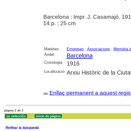
Barcelona : Impr. J. Casamajó, 19
14 p. ; 25 cm
Matèries:
Empreses
;
Associacions
;
Memòria d
Àmbit:
Barcelona
Cronologia:
1916
Localització:
Arxiu Històric de la Ciut
Enllaç permanent a aquest regis
página 1 de 1
Refinar la búsqueda