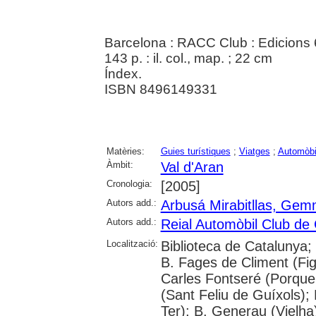
Barcelona : RACC Club : Edicions 
143 p. : il. col., map. ; 22 cm
Índex.
ISBN 8496149331
Matèries:
Guies turístiques
;
Viatges
;
Automòbi
Àmbit:
Val d'Aran
Cronologia:
[2005]
Autors add.:
Arbusá Mirabitllas, Ge
Autors add.:
Reial Automòbil Club de
Localització:
Biblioteca de Catalunya; 
B. Fages de Climent (Fig
Carles Fontseré (Porquer
(Sant Feliu de Guíxols); 
Ter); B. Generau (Vielha