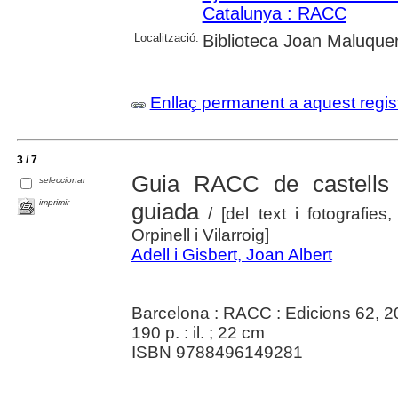
Catalunya : RACC
Localització:
Biblioteca Joan Maluquer
Enllaç permanent a aquest regis
3 / 7
Guia RACC de castells 
seleccionar
imprimir
guiada
/ [del text i fotografies
Orpinell i Vilarroig]
Adell i Gisbert, Joan Albert
Barcelona : RACC : Edicions 62, 
190 p. : il. ; 22 cm
ISBN 9788496149281