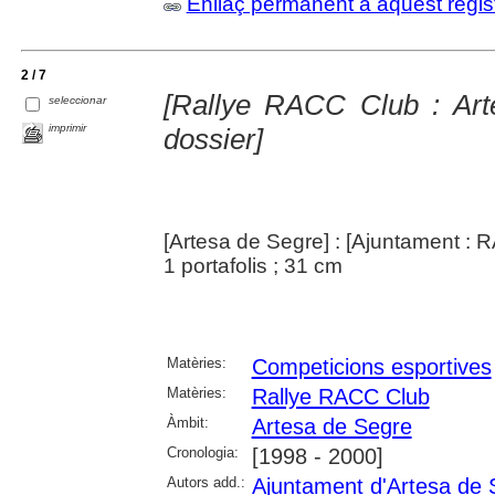
Enllaç permanent a aquest regis
2 / 7
[Rallye RACC Club : Art
seleccionar
imprimir
dossier]
[Artesa de Segre] : [Ajuntament :
1 portafolis ; 31 cm
Matèries:
Competicions esportives
Matèries:
Rallye RACC Club
Àmbit:
Artesa de Segre
Cronologia:
[1998 - 2000]
Autors add.:
Ajuntament d'Artesa de 