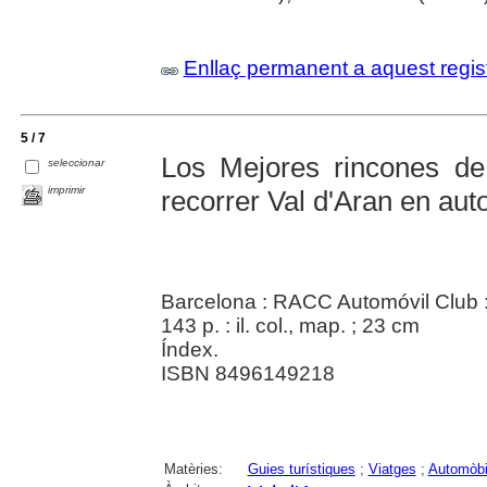
Enllaç permanent a aquest regis
5 / 7
Los Mejores rincones de
seleccionar
imprimir
recorrer Val d'Aran en aut
Barcelona : RACC Automóvil Club 
143 p. : il. col., map. ; 23 cm
Índex.
ISBN 8496149218
Matèries:
Guies turístiques
;
Viatges
;
Automòbi