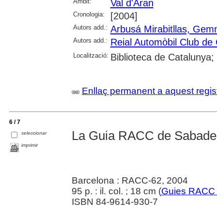
Àmbit:
Val d'Aran
Cronologia:
[2004]
Autors add.:
Arbusá Mirabitllas, Ge
Autors add.:
Reial Automòbil Club de
Localització:
Biblioteca de Catalunya;
Enllaç permanent a aquest regis
6 / 7
La Guia RACC de Sabadel
seleccionar
imprimir
Barcelona : RACC-62, 2004
95 p. : il. col. ; 18 cm (
Guies RACC d
ISBN 84-9614-930-7