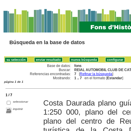
Búsqueda en la base de datos
Base de datos:
fons
Buscar:
REIAL AUTOMOBIL CLUB DE CAT
Referencias encontradas:
7
[
Refinar la búsqueda
]
Mostrando:
1 .. 7
en el formato [
Estandar
]
página 1 de 1
1 / 7
Costa Daurada plano guí
seleccionar
imprimir
1:250 000, plano del ce
plano del centro de Reu
turística de la Costa 