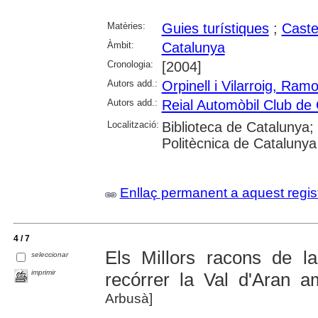
Matèries:
Guies turístiques
;
Caste
Àmbit:
Catalunya
Cronologia:
[2004]
Autors add.:
Orpinell i Vilarroig, Ram
Autors add.:
Reial Automòbil Club de
Localització:
Biblioteca de Catalunya; 
Politècnica de Catalunya
Enllaç permanent a aquest regis
4 / 7
Els Millors racons de l
seleccionar
imprimir
recórrer la Val d'Aran 
Arbusà]