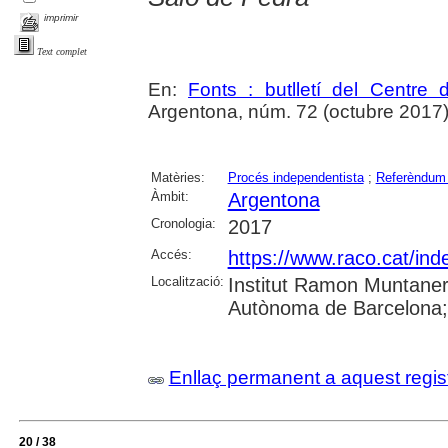
imprimir
Text complet
En:
Fonts : butlletí del Centre 
Argentona, núm. 72 (octubre 2017), p
Matèries:
Procés independentista
;
Referèndum 
Àmbit:
Argentona
Cronologia:
2017
Accés:
https://www.raco.cat/ind
Localització:
Institut Ramon Muntaner;
Autònoma de Barcelona; 
Enllaç permanent a aquest regis
20 / 38