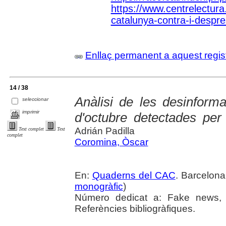
https://www.centrelectura.
catalunya-contra-i-despre
Enllaç permanent a aquest regis
14 / 38
Anàlisi de les desinform
seleccionar
imprimir
d'octubre detectades per
Adrián Padilla
Text complet
Text
complet
Coromina, Òscar
En:
Quaderns del CAC
. Barcelona,
monogràfic
)
Número dedicat a: Fake news, a
Referències bibliogràfiques.