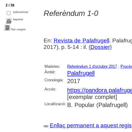
2 / 38
Referèndum 1-0
seleccionar
imprimir
Text complet
En:
Revista de Palafrugell
. Palafr
2017), p. 5-14 : il. (
Dossier
)
Matèries:
Referèndum 1 d'octubre 2017
;
Procés
Àmbit:
Palafrugell
Cronologia:
2017
Accés:
https://pandora.palafru
[exemplar complet]
Localització:
B. Popular (Palafrugell)
Enllaç permanent a aquest regis