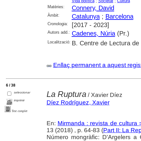
Vida política
;
Societat
;
Cultura
Matèries:
Connery, David
Àmbit:
Catalunya
;
Barcelona
Cronologia:
[2017 - 2023]
Autors add.:
Cadenes, Núria
(Pr.)
Localització:
B. Centre de Lectura de
Enllaç permanent a aquest regis
6 / 38
La Ruptura
seleccionar
/ Xavier Díez
imprimir
Díez Rodríguez, Xavier
Text complet
En:
Mirmanda : revista de cultura 
13 (2018) , p. 64-83 (
Part II: La Re
Número mongràfic: D'Argelers a Ca