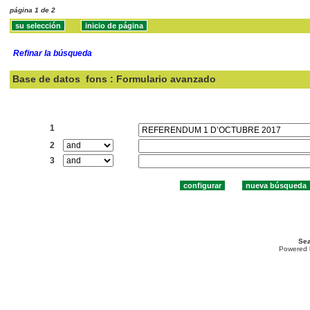
página 1 de 2
Refinar la búsqueda
Base de datos
fons : Formulario avanzado
Buscar:
1
2
3
Sea
Powered