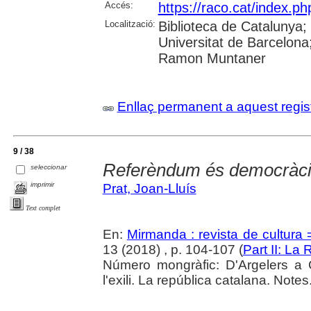
Accés:
https://raco.cat/index.p
Localització:
Biblioteca de Catalunya;
Universitat de Barcelona;
Ramon Muntaner
Enllaç permanent a aquest regis
9 / 38
Referèndum és democràc
seleccionar
imprimir
Prat, Joan-Lluís
Text complet
En:
Mirmanda : revista de cultura 
13 (2018) , p. 104-107 (
Part II: La
Número mongràfic: D'Argelers a Ca
l'exili. La república catalana. Note