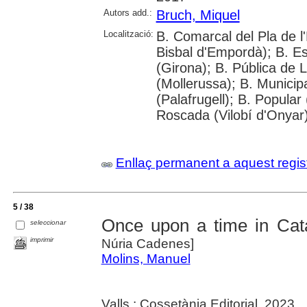
Autors add.:
Bruch, Miquel
Localització:
B. Comarcal del Pla de l
Bisbal d'Empordà); B. Es
(Girona); B. Pública de 
(Mollerussa); B. Municip
(Palafrugell); B. Popular
Roscada (Vilobí d'Onyar
Enllaç permanent a aquest regis
5 / 38
Once upon a time in Cat
seleccionar
imprimir
Núria Cadenes]
Molins, Manuel
Valls : Cossetània Editorial, 2023