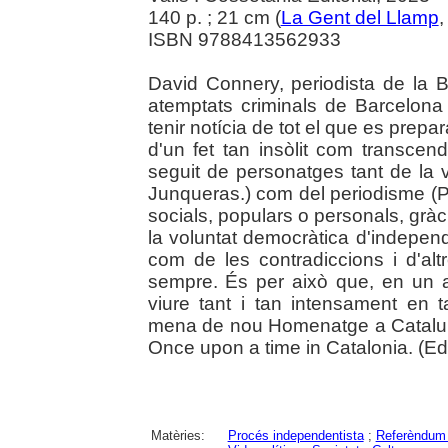
140 p. ; 21 cm (
La Gent del Llamp
,
ISBN 9788413562933
David Connery, periodista de la B
atemptats criminals de Barcelona 
tenir notícia de tot el que es prepa
d'un fet tan insòlit com transce
seguit de personatges tant de la v
Junqueras.) com del periodisme (Pila
socials, populars o personals, gràcie
la voluntat democràtica d'independ
com de les contradiccions i d'alt
sempre. És per això que, en un ac
viure tant i tan intensament en 
mena de nou Homenatge a Catalunya
Once upon a time in Catalonia. (Edit
Matèries:
Procés independentista
;
Referèndum 