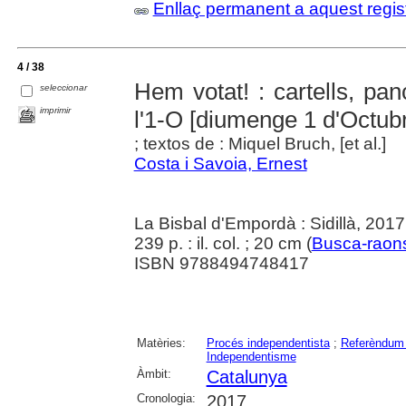
Enllaç permanent a aquest regis
4 / 38
Hem votat! : cartells, pa
seleccionar
imprimir
l'1-O [diumenge 1 d'Octub
; textos de : Miquel Bruch, [et al.]
Costa i Savoia, Ernest
La Bisbal d'Empordà : Sidillà, 2017
239 p. : il. col. ; 20 cm (
Busca-raon
ISBN 9788494748417
Matèries:
Procés independentista
;
Referèndum 
Independentisme
Àmbit:
Catalunya
Cronologia:
2017