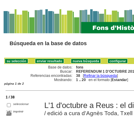
Búsqueda en la base de datos
Base de datos:
fons
Buscar:
REFERENDUM 1 D'OCTUBRE 2017
Referencias encontradas:
38
[
Refinar la búsqueda
]
Mostrando:
1 .. 20
en el formato [
Estandar
]
página 1 de 2
1 / 38
L'1 d'octubre a Reus : el d
seleccionar
imprimir
/ edició a cura d'Agnès Toda, Txell