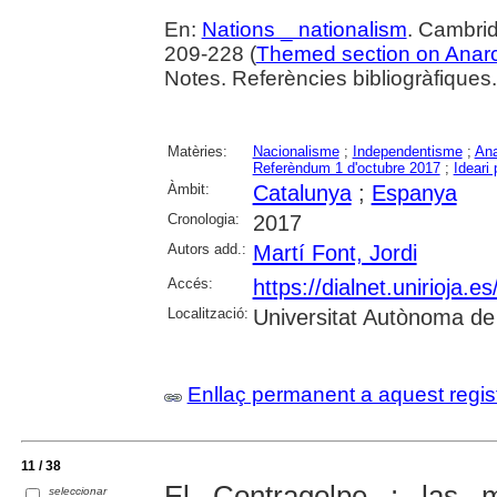
En:
Nations _ nationalism
. Cambrid
209-228 (
Themed section on Anarc
Notes. Referències bibliogràfiques.
Matèries:
Nacionalisme
;
Independentisme
;
An
Referèndum 1 d'octubre 2017
;
Ideari 
Àmbit:
Catalunya
;
Espanya
Cronologia:
2017
Autors add.:
Martí Font, Jordi
Accés:
https://dialnet.unirioja.
Localització:
Universitat Autònoma de
Enllaç permanent a aquest regis
11 / 38
El Contragolpe : las m
seleccionar