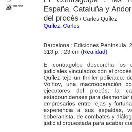
imprimir
España, Cataluña y Andor
del procés
/ Carles Quílez
Quílez, Carles
Barcelona : Ediciones Península, 
313 p. ; 23 cm (
Realidad
)
El contragolpe descorcha los 
judiciales vinculados con el procé
Quílez teje un thriller policíaco;
Volhov, una macrooperación con
ejecutores del procés; la 
estadounidenses para desmontar 
empresarios entre rejas y fortun
experiencia a sus espaldas, 
soberanista, de combates y diálogo
judicial orquestada para acabar con