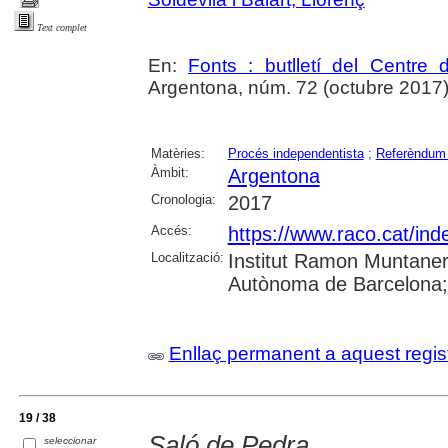
Text complet
En:
Fonts : butlletí del Centre 
Argentona, núm. 72 (octubre 2017), p
Matèries:
Procés independentista
;
Referèndum 
Àmbit:
Argentona
Cronologia:
2017
Accés:
https://www.raco.cat/ind
Localització:
Institut Ramon Muntaner;
Autònoma de Barcelona; 
Enllaç permanent a aquest regis
19 / 38
Saló de Pedra
seleccionar