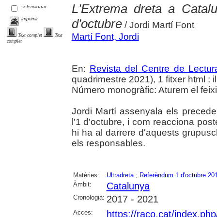
L'Extrema dreta a Catalu
seleccionar
imprimir
d'octubre
/ Jordi Martí Font
Martí Font, Jordi
Text complet
Text
complet
En:
Revista del Centre de Lectu
quadrimestre 2021), 1 fitxer html : il.
Número monogràfic: Aturem el feixi
Jordi Martí assenyala els precede
l'1 d'octubre, i com reacciona poste
hi ha al darrere d'aquests grupuscles 
els responsables.
Matèries:
Ultradreta
;
Referèndum 1 d'octubre 20
Àmbit:
Catalunya
Cronologia:
2017 - 2021
Accés:
https://raco.cat/index.ph