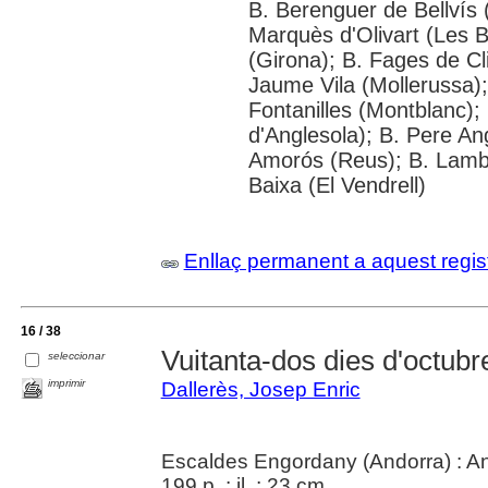
B. Berenguer de Bellvís (
Marquès d'Olivart (Les 
(Girona); B. Fages de Cl
Jaume Vila (Mollerussa)
Fontanilles (Montblanc);
d'Anglesola); B. Pere An
Amorós (Reus); B. Lamber
Baixa (El Vendrell)
Enllaç permanent a aquest regis
16 / 38
Vuitanta-dos dies d'octubr
seleccionar
imprimir
Dallerès, Josep Enric
Escaldes Engordany (Andorra) : A
199 p. : il. ; 23 cm