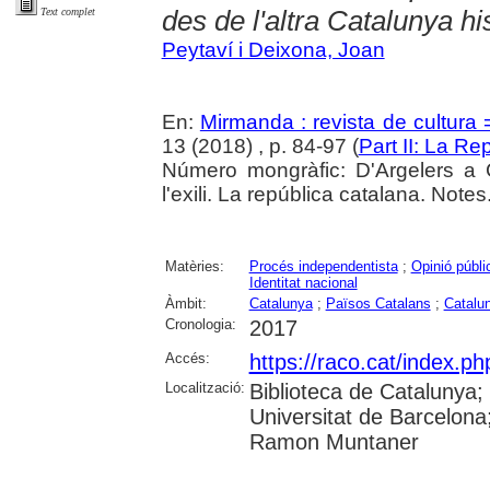
des de l'altra Catalunya hi
Text complet
Peytaví i Deixona, Joan
En:
Mirmanda : revista de cultura 
13 (2018) , p. 84-97 (
Part II: La Re
Número mongràfic: D'Argelers a Ca
l'exili. La república catalana. Note
Matèries:
Procés independentista
;
Opinió públi
Identitat nacional
Àmbit:
Catalunya
;
Països Catalans
;
Catalu
Cronologia:
2017
Accés:
https://raco.cat/index.p
Localització:
Biblioteca de Catalunya;
Universitat de Barcelona;
Ramon Muntaner