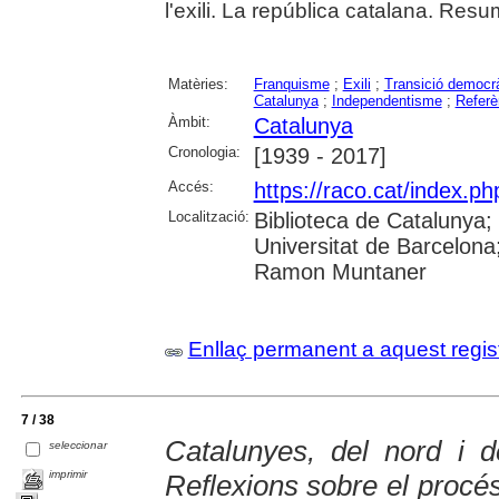
l'exili. La república catalana. Resu
Matèries:
Franquisme
;
Exili
;
Transició democr
Catalunya
;
Independentisme
;
Referè
Àmbit:
Catalunya
Cronologia:
[1939 - 2017]
Accés:
https://raco.cat/index.p
Localització:
Biblioteca de Catalunya;
Universitat de Barcelona;
Ramon Muntaner
Enllaç permanent a aquest regis
7 / 38
Catalunyes, del nord i 
seleccionar
imprimir
Reflexions sobre el procés