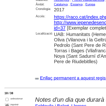
Àmbit:
Catalunya
;
Espanya
;
Europa
Cronologia:
2017
Accés:
https://raco.cat/index.p
http://www.iepenedesen
id=37
[Exemplar complet
Localització:
UAB: Humanitats (Hemer
Oliva (Vilanova i la Gelt
Pedrolo (Sant Pere de Ri
Torras i Bages (Vilafra
Noya (Sant Sadurní d'Ano
Pere de Riudebitlles)
Enllaç permanent a aquest regis
18 / 38
Notes d'un dia que durarà
seleccionar
imprimir
Soldevila i Balart, Llorenç