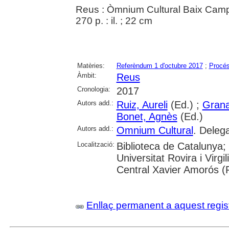
Reus : Òmnium Cultural Baix Cam
270 p. : il. ; 22 cm
Matèries:
Referèndum 1 d'octubre 2017
;
Procés
Àmbit:
Reus
Cronologia:
2017
Autors add.:
Ruiz, Aureli
(Ed.) ;
Grana
Bonet, Agnès
(Ed.)
Autors add.:
Omnium Cultural
. Delega
Localització:
Biblioteca de Catalunya;
Universitat Rovira i Virg
Central Xavier Amorós (
Enllaç permanent a aquest regis