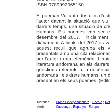
ISBN 9789992065150
El poemari Vuitanta-dos dies d'octu
l'autor davant la situació que v
darrers temps, una situació de cri
Humans. Els poemes van ser esc
desembre del 2017, i inicialment
diàriament. A finals del 2017 es v
aquest recull que agrupa els v
presentats amb una cita relaciona
per l'autor i una efemèride. L'au
literatura andorrana en els darrer
qüestions referents a la docència,
andorrana i els drets humans, un
present en els seus poemes. (Editor
Matèries:
Procés independentista
;
Poesia
;
Ref
Àmbit:
Catalunya
;
Espanya
;
Europa