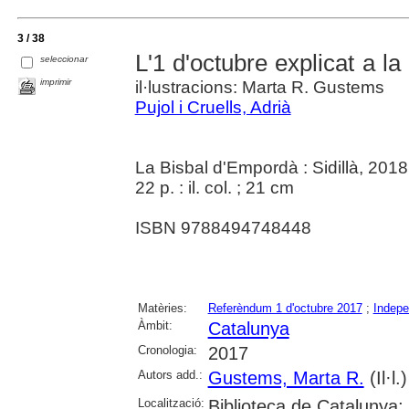
3 / 38
L'1 d'octubre explicat a l
seleccionar
imprimir
il·lustracions: Marta R. Gustems
Pujol i Cruells, Adrià
La Bisbal d'Empordà : Sidillà, 2018
22 p. : il. col. ; 21 cm
ISBN 9788494748448
Matèries:
Referèndum 1 d'octubre 2017
;
Indep
Àmbit:
Catalunya
Cronologia:
2017
Autors add.:
Gustems, Marta R.
(Il·l.)
Localització:
Biblioteca de Catalunya;