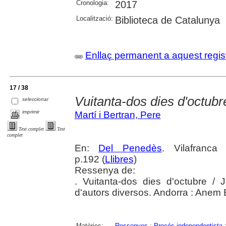
Cronologia:
2017
Localització:
Biblioteca de Catalunya
Enllaç permanent a aquest regis
17 / 38
Vuitanta-dos dies d'octubr
seleccionar
imprimir
Martí i Bertran, Pere
Text complet
Text
complet
En:
Del Penedès
. Vilafranc
p.192 (
Llibres
)
Ressenya de:
. Vuitanta-dos dies d'octubre / 
d'autors diversos. Andorra : Anem 
Matèries:
Ressenyes
;
Procés independentista