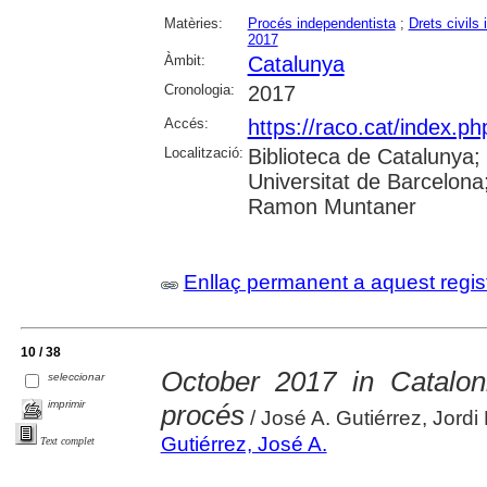
Matèries:
Procés independentista
;
Drets civils i
2017
Àmbit:
Catalunya
Cronologia:
2017
Accés:
https://raco.cat/index.p
Localització:
Biblioteca de Catalunya;
Universitat de Barcelona;
Ramon Muntaner
Enllaç permanent a aquest regis
10 / 38
October 2017 in Catalon
seleccionar
imprimir
procés
/ José A. Gutiérrez, Jordi
Gutiérrez, José A.
Text complet