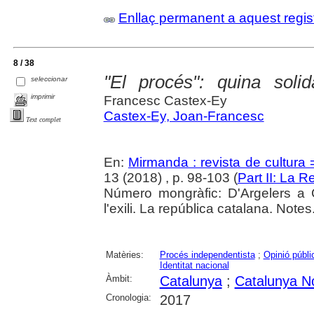
Enllaç permanent a aquest regis
8 / 38
"El procés": quina solid
seleccionar
imprimir
Francesc Castex-Ey
Castex-Ey, Joan-Francesc
Text complet
En:
Mirmanda : revista de cultura 
13 (2018) , p. 98-103 (
Part II: La 
Número mongràfic: D'Argelers a Ca
l'exili. La república catalana. Note
Matèries:
Procés independentista
;
Opinió públi
Identitat nacional
Àmbit:
Catalunya
;
Catalunya N
Cronologia:
2017