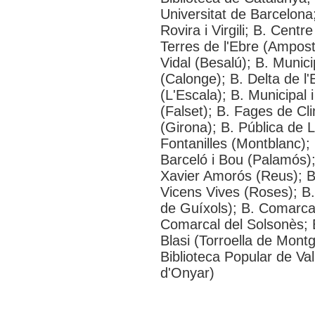
Universitat de Barcelona;
Rovira i Virgili; B. Cen
Terres de l'Ebre (Ampos
Vidal (Besalú); B. Munic
(Calonge); B. Delta de l'
(L'Escala); B. Municipal
(Falset); B. Fages de Cl
(Girona); B. Pública de 
Fontanilles (Montblanc); 
Barceló i Bou (Palamós);
Xavier Amorós (Reus); B
Vicens Vives (Roses); B.
de Guíxols); B. Comarcal
Comarcal del Solsonès; 
Blasi (Torroella de Mont
Biblioteca Popular de Va
d'Onyar)