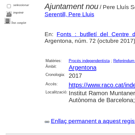
Ajuntament nou
seleccionar
/ Pere Lluís Se
imprimir
Serentill, Pere Lluis
Text complet
En:
Fonts : butlletí del Centre 
Argentona, núm. 72 (octubre 2017), p
Matèries:
Procés independentista
;
Referèndum 
Àmbit:
Argentona
Cronologia:
2017
Accés:
https://www.raco.cat/ind
Localització:
Institut Ramon Muntaner;
Autònoma de Barcelona; 
Enllaç permanent a aquest regis