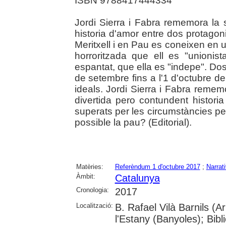
ISBN 9788417444334
Jordi Sierra i Fabra rememora la 
historia d'amor entre dos protagoni
Meritxell i en Pau es coneixen en un
horroritzada que ell es "unioni
espantat, que ella es "indepe". Dos
de setembre fins a l'1 d'octubre de
ideals. Jordi Sierra i Fabra rem
divertida pero contundent histori
superats per les circumstàncies per
possible la pau? (Editorial).
Matèries:
Referèndum 1 d'octubre 2017
;
Narrat
Àmbit:
Catalunya
Cronologia:
2017
Localització:
B. Rafael Vilà Barnils (A
l'Estany (Banyoles); Bibli