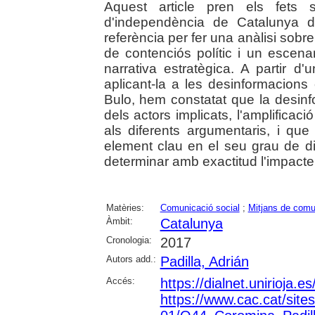
Aquest article pren els fets s
d'independència de Catalunya 
referència per fer una anàlisi sobr
de contenciós polític i un escenar
narrativa estratègica. A partir d'
aplicant-la a les desinformacions
Bulo, hem constatat que la desinf
dels actors implicats, l'amplificac
als diferents argumentaris, i qu
element clau en el seu grau de difu
determinar amb exactitud l'impacte
Matèries:
Comunicació social
;
Mitjans de comu
Àmbit:
Catalunya
Cronologia:
2017
Autors add.:
Padilla, Adrián
Accés:
https://dialnet.unirioja.
https://www.cac.cat/sites