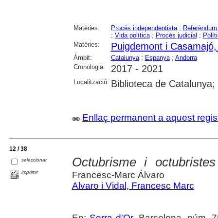
Matèries:
Procés independentista
;
Referèndum 
;
Vida política
;
Procés judicial
;
Polít
Matèries:
Puigdemont i Casamajó,
Àmbit:
Catalunya
;
Espanya
;
Andorra
Cronologia:
2017 - 2021
Localització:
Biblioteca de Catalunya;
Enllaç permanent a aquest regis
12 / 38
Octubrisme i octubriste
seleccionar
imprimir
Francesc-Marc Álvaro
Alvaro i Vidal, Francesc Marc
En:
Serra d'Or
. Barcelona, núm. 75