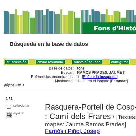
Búsqueda en la base de datos
Base de datos:
fons
Buscar:
RAMOS PRADES, JAUME []
Referencias encontradas:
1
[
Refinar la búsqueda
]
Mostrando:
1 .. 1
en el formato [
Estandar
]
página 1 de 1
1 / 1
Rasquera-Portell de Cosp
seleccionar
imprimir
: Camí dels Frares
/ [Textes
mapes: Jaume Ramos Prades]
Farnós i Piñol, Josep