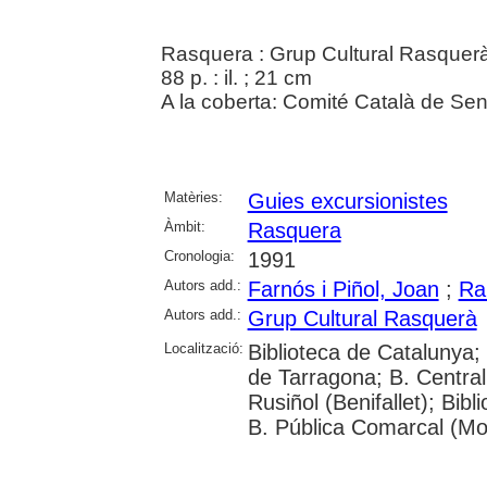
Rasquera : Grup Cultural Rasquer
88 p. : il. ; 21 cm
A la coberta: Comité Català de Sen
Matèries:
Guies excursionistes
Àmbit:
Rasquera
Cronologia:
1991
Autors add.:
Farnós i Piñol, Joan
;
Ra
Autors add.:
Grup Cultural Rasquerà
Localització:
Biblioteca de Catalunya;
de Tarragona; B. Centra
Rusiñol (Benifallet); Bib
B. Pública Comarcal (Mo