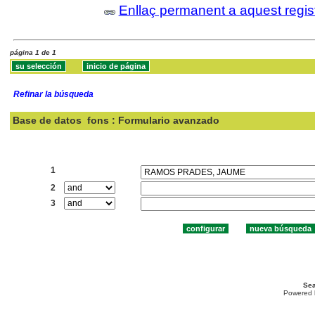
Enllaç permanent a aquest regis
página 1 de 1
Refinar la búsqueda
Base de datos
fons : Formulario avanzado
Buscar:
1
2
3
Sea
Powered