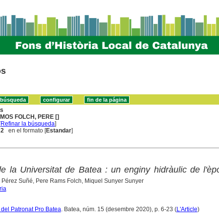
os
ns
MOS FOLCH, PERE []
[
Refinar la búsqueda
]
 2
en el formato [
Estandar
]
de la Universitat de Batea : un enginy hidràulic de l'è
 Pérez Suñé, Pere Rams Folch, Miquel Sunyer Sunyer
ria
a del Patronat Pro Batea
. Batea, núm. 15 (desembre 2020), p. 6-23 (
L'Article
)