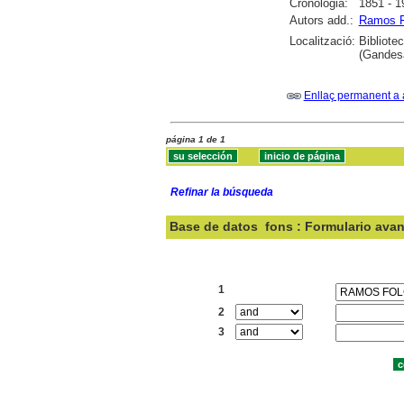
Cronologia:
1851 - 1
Autors add.:
Ramos F
Localització:
Bibliote
(Gandesa
Enllaç permanent a 
página 1 de 1
Refinar la búsqueda
Base de datos
fons : Formulario ava
Buscar:
1
2
3