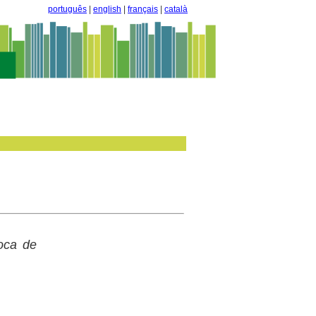
português
|
english
|
français
|
català
poca de