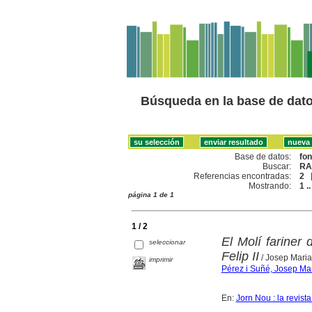
Búsqueda en la base de dat
Base de datos:
fo
Buscar:
RA
Referencias encontradas:
2
Mostrando:
1 ..
página 1 de 1
1 / 2
El Molí fariner 
seleccionar
Felip II
/ Josep Maria
imprimir
Pérez i Suñé, Josep Ma
En:
Jorn Nou : la revist