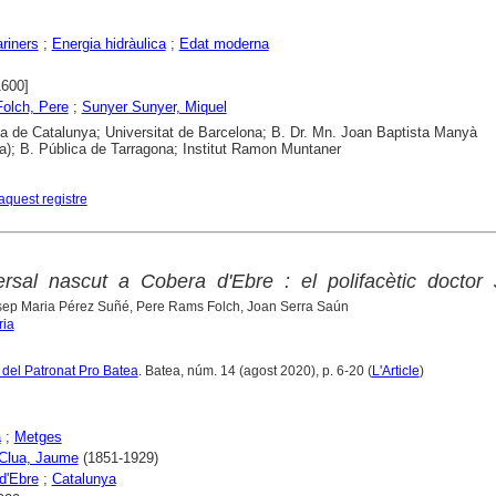
ariners
;
Energia hidràulica
;
Edat moderna
1600]
olch, Pere
;
Sunyer Sunyer, Miquel
ca de Catalunya; Universitat de Barcelona; B. Dr. Mn. Joan Baptista Manyà
); B. Pública de Tarragona; Institut Ramon Muntaner
aquest registre
rsal nascut a Cobera d'Ebre : el polifacètic doctor
sep Maria Pérez Suñé, Pere Rams Folch, Joan Serra Saún
ria
a del Patronat Pro Batea
. Batea, núm. 14 (agost 2020), p. 6-20 (
L'Article
)
a
;
Metges
 Clua, Jaume
(1851-1929)
d'Ebre
;
Catalunya