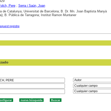
929
olch, Pere
;
Serra i Saún, Joan
ca de Catalunya; Universitat de Barcelona; B. Dr. Mn. Joan Baptista Manyà
); B. Pública de Tarragona; Institut Ramon Muntaner
aquest registre
nzado
en el campo: