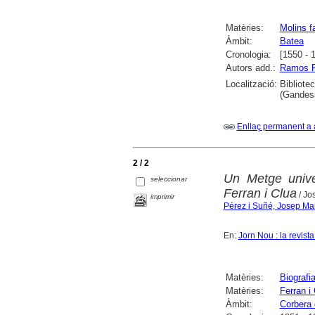
Matèries:
Molins f
Àmbit:
Batea
Cronologia:
[1550 - 
Autors add.:
Ramos F
Localització:
Bibliote
(Gandesa
Enllaç permanent a 
2 / 2
Un Metge unive
seleccionar
Ferran i Clua
/ Jo
imprimir
Pérez i Suñé, Josep Ma
En:
Jorn Nou : la revist
Matèries:
Biografi
Matèries:
Ferran i
Àmbit:
Corbera 