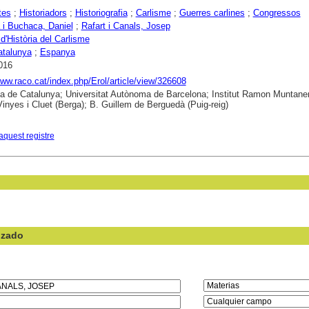
tes
;
Historiadors
;
Historiografia
;
Carlisme
;
Guerres carlines
;
Congressos
i Buchaca, Daniel
;
Rafart i Canals, Josep
d'Història del Carlisme
atalunya
;
Espanya
016
www.raco.cat/index.php/Erol/article/view/326608
ca de Catalunya; Universitat Autònoma de Barcelona; Institut Ramon Muntaner
nyes i Cluet (Berga); B. Guillem de Berguedà (Puig-reig)
aquest registre
nzado
en el campo: