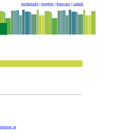
português
|
english
|
français
|
català
arlisme al