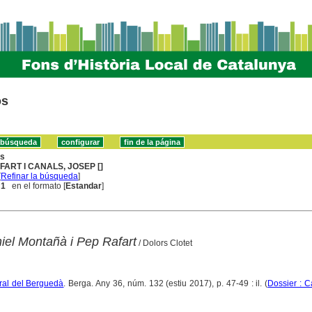
os
ns
FART I CANALS, JOSEP []
[
Refinar la búsqueda
]
 1
en el formato [
Estandar
]
iel Montañà i Pep Rafart
/ Dolors Clotet
tural del Berguedà
. Berga. Any 36, núm. 132 (estiu 2017), p. 47-49 : il. (
Dossier : C