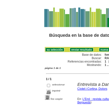
Búsqueda en la base de dat
Base de datos:
fo
Buscar:
RA
Referencias encontradas:
1
Mostrando:
1 ..
página 1 de 1
1 / 1
Entrevista a Dan
seleccionar
Clotet i Cortina, Dolors
imprimir
En:
L'Erol : revista cul
Text complet
Berguedà
)