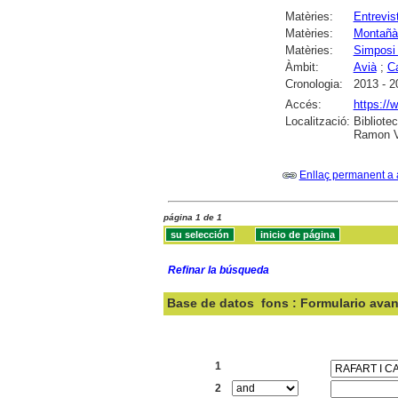
Matèries:
Entrevis
Matèries:
Montañà 
Matèries:
Simposi 
Àmbit:
Avià
;
C
Cronologia:
2013 - 2
Accés:
https://
Localització:
Bibliote
Ramon Vi
Enllaç permanent a 
página 1 de 1
Refinar la búsqueda
Base de datos
fons : Formulario ava
Buscar:
1
2