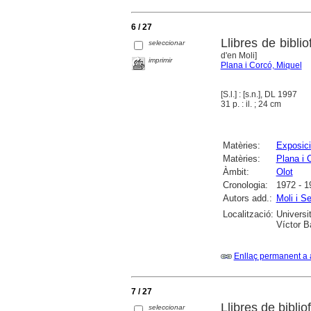
6 / 27
Llibres de bibli
seleccionar
d'en Moli]
imprimir
Plana i Corcó, Miquel
[S.l.] : [s.n.], DL 1997
31 p. : il. ; 24 cm
Matèries:
Exposici
Matèries:
Plana i 
Àmbit:
Olot
Cronologia:
1972 - 1
Autors add.:
Moli i S
Localització:
Universi
Víctor B
Enllaç permanent a 
7 / 27
Llibres de bibli
seleccionar