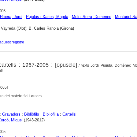
005
 Ribera, Jordi
;
Pujolàs i Xarles, Magda
;
Moli i Serra, Domènec
;
Monturiol S
 Vayreda (Olot); B. Carles Rahola (Girona)
aquest registre
artells : 1967-2005 : [opuscle]
/ texts Jordi Pujiula, Domènec Mol
às
2005]
a del mateix títol i autors.
;
Gravadors
;
Bibliòfils
;
Bibliofilia
;
Cartells
Corcó, Miquel
(1943-2012)
005