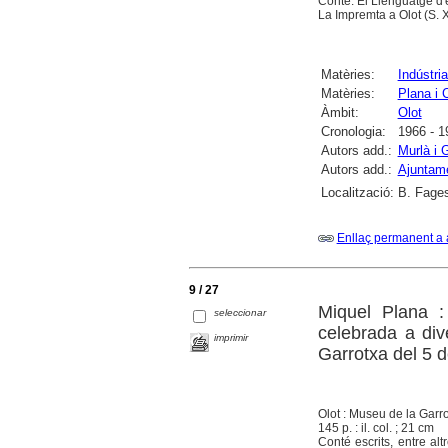
Conté: El Llenguatge d'e
La Impremta a Olot (S. X
Matèries:
Indústria
Matèries:
Plana i 
Àmbit:
Olot
Cronologia:
1966 - 1
Autors add.:
Murlà i G
Autors add.:
Ajuntame
Localització:
B. Fages
Enllaç permanent a 
9 / 27
Miquel Plana : 
seleccionar
celebrada a div
imprimir
Garrotxa del 5 
Olot : Museu de la Garr
145 p. : il. col. ; 21 cm
Conté escrits, entre al