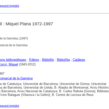
aquest registre
òfil : Miquel Plana 1972-1997
e la Garrotxa, [1997]
arcal de la Garrotxa.
ons bibliogràfiques
;
Editors
;
Bibliòfils
;
Bibliofília
;
Catàlegs
Corcó, Miquel
(1943-2012)
997
omarcal de la Garrotxa
ca de Catalunya; Universitat de Barcelona; Universitat de Girona; Universitat
 de Barcelona; Universitat de Lleida; B. Abadia de Montserrat; Arxiu Històric
e Barcelona; Arxiu Nacional de Catalunya; B. Carles Rahola (Girona); Bibliote
ctor Balaguer (Vilanova i la Geltrú); B. Centre de Lectura de Reus
aquest registre