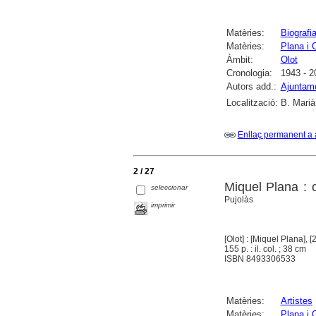
Matèries:
Biografi
Matèries:
Plana i 
Àmbit:
Olot
Cronologia:
1943 - 2
Autors add.:
Ajuntame
Localització:
B. Marià
Enllaç permanent a 
2 / 27
Miquel Plana : 
seleccionar
Pujolàs
imprimir
[Olot] : [Miquel Plana], [
155 p. : il. col. ; 38 cm
ISBN 8493306533
Matèries:
Artistes
Matèries:
Plana i 