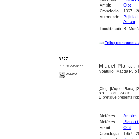
Àmbit:
Olot
Cronologia:
1967 - 2
Autors add.:
Pujiula i
Antoni
Localització:
B. Marià
Enllaç permanent a 
3 / 27
Miquel Plana : c
seleccionar
Monturiol, Magda Pujol
imprimir
[Olot] : [Miquel Plana], [
8 p. : il. col. ; 24 cm
Llibret que presenta l'obr
Matèries:
Artistes
Matèries:
Plana i 
Àmbit:
Olot
Cronologia:
1967 - 2