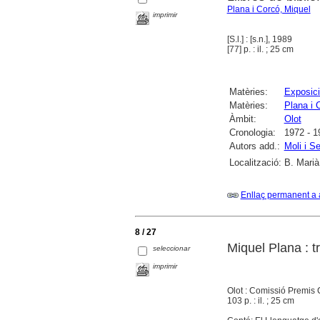
Plana i Corcó, Miquel
imprimir
[S.l.] : [s.n.], 1989
[77] p. : il. ; 25 cm
Matèries:
Exposici
Matèries:
Plana i 
Àmbit:
Olot
Cronologia:
1972 - 1
Autors add.:
Moli i S
Localització:
B. Marià
Enllaç permanent a 
8 / 27
Miquel Plana : tr
seleccionar
imprimir
Olot : Comissió Premis C
103 p. : il. ; 25 cm