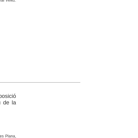
lar Vélez.
posició
u de la
ies Plana,