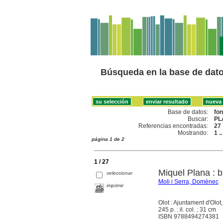
Búsqueda en la base de dat
Base de datos:
fo
Buscar:
PL
Referencias encontradas:
27
Mostrando:
1 .
página 1 de 2
1 / 27
Miquel Plana : b
seleccionar
Moli i Serra, Domènec
imprimir
Olot : Ajuntament d'Olot
245 p. : il. col. ; 31 cm
ISBN 9788494274381