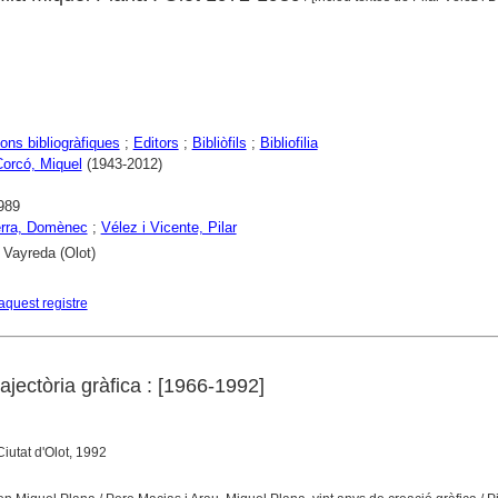
ons bibliogràfiques
;
Editors
;
Bibliòfils
;
Bibliofilia
Corcó, Miquel
(1943-2012)
989
erra, Domènec
;
Vélez i Vicente, Pilar
 Vayreda (Olot)
aquest registre
ajectòria gràfica : [1966-1992]
iutat d'Olot, 1992