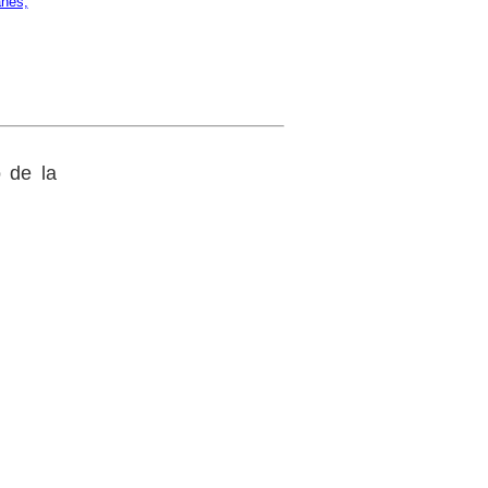
anés,
o de la