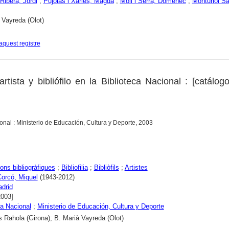
 Ribera, Jordi
;
Pujolàs i Xarles, Magda
;
Moli i Serra, Domènec
;
Monturiol S
 Vayreda (Olot)
aquest registre
rtista y bibliófilo en la Biblioteca Nacional : [catálog
onal : Ministerio de Educación, Cultura y Deporte, 2003
ons bibliogràfiques
;
Bibliofilia
;
Bibliòfils
;
Artistes
Corcó, Miquel
(1943-2012)
drid
2003]
ca Nacional
;
Ministerio de Educación, Cultura y Deporte
s Rahola (Girona); B. Marià Vayreda (Olot)