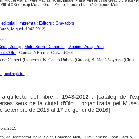
n Miquel Plana / Pere Macias i Arau. Miquel Plana, vint anys de creació gràfica / Pi
VIII al XX) / Josep Murlà i Giralt. Miquel Llibres i Plana / Domènec Moli.
 editorial i impremta
;
Editors
;
Gravadors
Corcó, Miquel
(1943-2012)
992
iralt, Josep
;
Moli i Serra, Domènec
;
Macias i Arau, Pere
nt d'Olot
. Comissió Premis Ciutat d'Olot
 de Climent (Figueres); B. Carles Rahola (Girona); B. Marià Vayreda (Olot)
aquest registre
arquitecte del llibre : 1943-2012 : [catàleg de l'ex
erses seus de la ciutat d'Olot i organitzada pel Muse
de setembre de 2015 al 17 de gener de 2016]
otxa, 2015
tres, de: Montserrat Mallol Soler, Domènec Moli, Quim Domene, Joan Carrillo, El