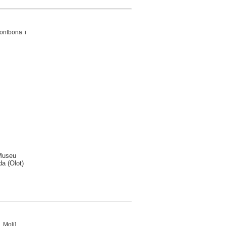
Fontbona i
-Museu
da (Olot)
. Moli]