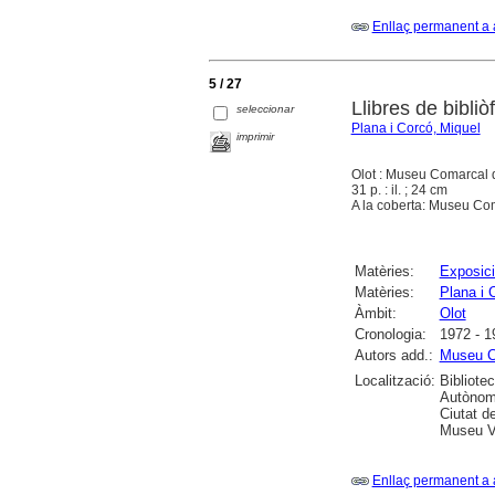
Enllaç permanent a 
5 / 27
Llibres de bibli
seleccionar
Plana i Corcó, Miquel
imprimir
Olot : Museu Comarcal d
31 p. : il. ; 24 cm
A la coberta: Museu Com
Matèries:
Exposici
Matèries:
Plana i 
Àmbit:
Olot
Cronologia:
1972 - 1
Autors add.:
Museu C
Localització:
Bibliote
Autònoma
Ciutat d
Museu Ví
Enllaç permanent a 