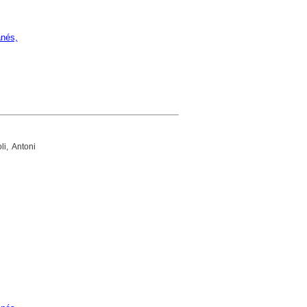
anés,
i, Antoni