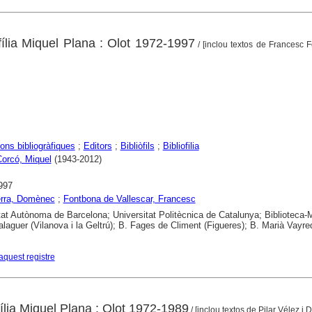
ofília Miquel Plana : Olot 1972-1997
/ [inclou textos de Francesc 
ons bibliogràfiques
;
Editors
;
Bibliòfils
;
Bibliofilia
Corcó, Miquel
(1943-2012)
997
erra, Domènec
;
Fontbona de Vallescar, Francesc
tat Autònoma de Barcelona; Universitat Politècnica de Catalunya; Biblioteca
alaguer (Vilanova i la Geltrú); B. Fages de Climent (Figueres); B. Marià Vayre
aquest registre
ofília Miquel Plana : Olot 1972-1989
/ [inclou textos de Pilar Vélez i D