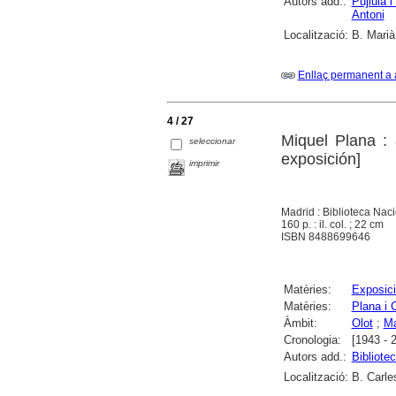
Autors add.:
Pujiula i
Antoni
Localització:
B. Marià
Enllaç permanent a 
4 / 27
Miquel Plana : a
seleccionar
exposición]
imprimir
Madrid : Biblioteca Naci
160 p. : il. col. ; 22 cm
ISBN 8488699646
Matèries:
Exposici
Matèries:
Plana i 
Àmbit:
Olot
;
Ma
Cronologia:
[1943 - 
Autors add.:
Bibliote
Localització:
B. Carle