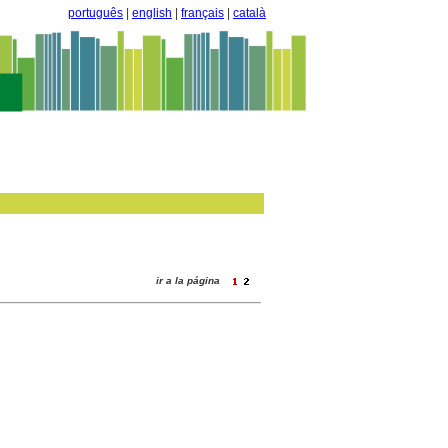
português
|
english
|
français
|
català
ir a la página