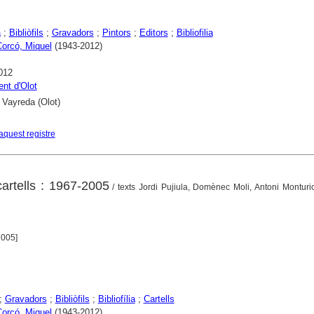
a
;
Bibliòfils
;
Gravadors
;
Pintors
;
Editors
;
Bibliofilia
Corcó, Miquel
(1943-2012)
012
nt d'Olot
 Vayreda (Olot)
aquest registre
cartells : 1967-2005
/ texts Jordi Pujiula, Domènec Moli, Antoni Monturi
2005]
;
Gravadors
;
Bibliòfils
;
Bibliofília
;
Cartells
Corcó, Miquel
(1943-2012)