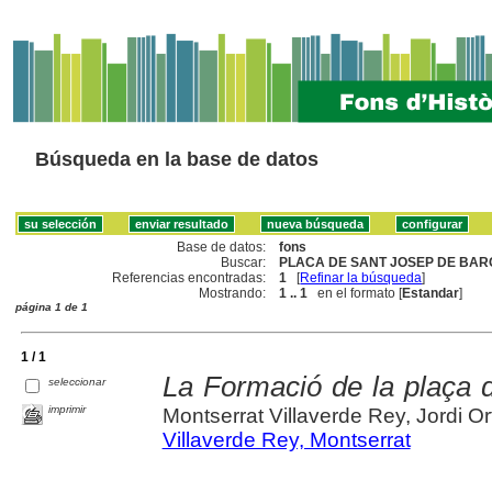
Búsqueda en la base de datos
Base de datos:
fons
Buscar:
PLACA DE SANT JOSEP DE BAR
Referencias encontradas:
1
[
Refinar la búsqueda
]
Mostrando:
1 .. 1
en el formato [
Estandar
]
página 1 de 1
1 / 1
La Formació de la plaça 
seleccionar
imprimir
Montserrat Villaverde Rey, Jordi O
Villaverde Rey, Montserrat