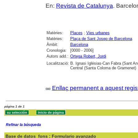
En:
Revista de Catalunya
. Barcelo
Matèries:
Places
;
Vies urbanes
Matèries:
Plaça de Sant Josep de Barcelona
Àmbit:
Barcelona
Cronologia:
[0000 - 2006]
Autors add.:
Ortega Robert, Jordi
Localització:
B. Ignasi Iglésias-Can Fabra (Sant A
Central (Santa Coloma de Gramenet)
Enllaç permanent a aquest regis
página 1 de 1
Refinar la búsqueda
Base de datos
fons : Formulario avanzado