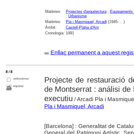
Matèries:
Projectes d'arquitectura
;
Equipaments 
;
Urbanisme
Matèries:
Pla i Masmiquel, Arcadi
(1945-....)
Àmbit:
Castell-Platja d'Aro
Cronologia:
1991
Enllaç permanent a aquest regis
8 / 8
Projecte de restauració d
seleccionar
imprimir
de Montserrat : análisi de 
executiu
/ Arcadi Pla i Masmique
Pla i Masmiquel, Arcadi
[Barcelona] : Generalitat de Catal
General del Patrimoni Artístic, Ser