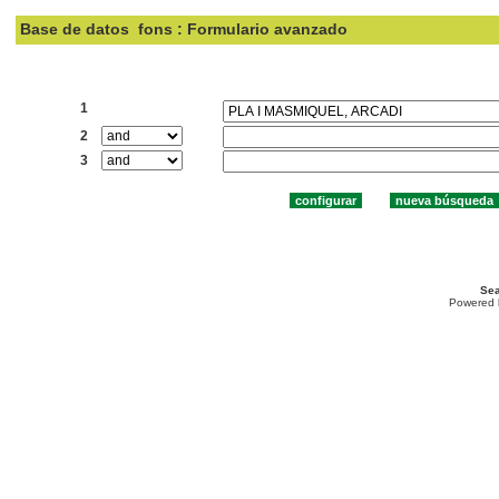
Base de datos
fons : Formulario avanzado
Buscar:
1
2
3
Sea
Powered