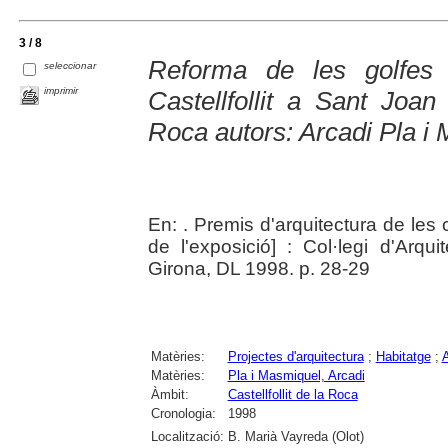
3 / 8
Reforma de les golfes
seleccionar
imprimir
Castellfollit a Sant Joan 
Roca autors: Arcadi Pla i
En:
. Premis d'arquitectura de les
de l'exposició] : Col·legi d'Arq
Girona, DL 1998. p. 28-29
Matèries:
Projectes d'arquitectura
;
Habitatge
;
A
Matèries:
Pla i Masmiquel, Arcadi
Àmbit:
Castellfollit de la Roca
Cronologia:
1998
Localització:
B. Marià Vayreda (Olot)