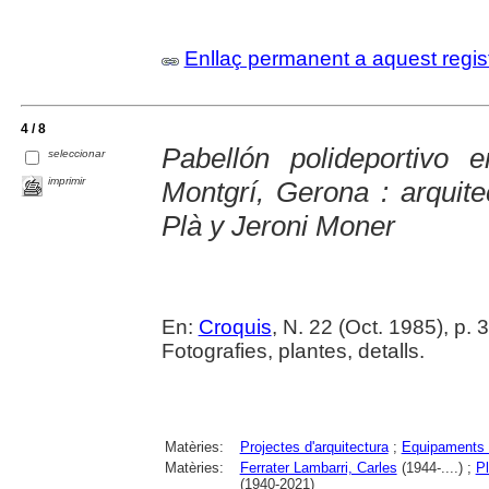
Enllaç permanent a aquest regis
4 / 8
Pabellón polideportivo 
seleccionar
imprimir
Montgrí, Gerona : arquite
Plà y Jeroni Moner
En:
Croquis
, N. 22 (Oct. 1985), p. 
Fotografies, plantes, detalls.
Matèries:
Projectes d'arquitectura
;
Equipaments 
Matèries:
Ferrater Lambarri, Carles
(1944-....) ;
Pl
(1940-2021)