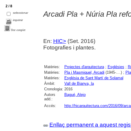
2 / 8
Arcadi Pla + Núria Pla re
seleccionar
imprimir
Text complet
En:
HIC>
(Set. 2016)
Fotografies i plantes.
Matèries:
Projectes d'arquitectura
;
Esglésies
;
R
Matèries:
Pla i Masmiquel, Arcadi
(1945-....) ;
Pla
Matèries:
Església de Sant Martí de Solamal
Àmbit:
Vall de Bianya, la
Cronologia:
2016
Autors
Bagué, Alejo
add.:
Accés:
http://hicarquitectura.com/2016/09/arca
Enllaç permanent a aquest regis