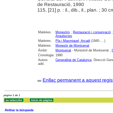
de Restauració, 1990
115, [21] p. : il., dib., il., plan. ; 30 c
Matèries:
Monestirs
;
Restauració i conservació
Arquitectes
Matèries:
Pla i Masmiquel, Arcadi
(1945-....)
Matèries:
Monestir de Montserrat
Àmbit:
Montserrat
- Monistrol de Montserrat ;
Cronologia:
1990
Autors
Generalitat de Catalunya
. Direcció Gene
add.:
Enllaç permanent a aquest regis
página 1 de 1
Refinar la búsqueda