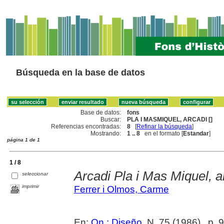
Búsqueda en la base de datos
Base de datos:
fons
Buscar:
PLA I MASMIQUEL, ARCADI []
Referencias encontradas:
8
[
Refinar la búsqueda
]
Mostrando:
1 .. 8
en el formato [
Estandar
]
página 1 de 1
1 / 8
Arcadi Pla i Mas Miquel, a
seleccionar
imprimir
Ferrer i Olmos, Carme
En:
On : Diseño
, N. 75 (1986) , p. 9