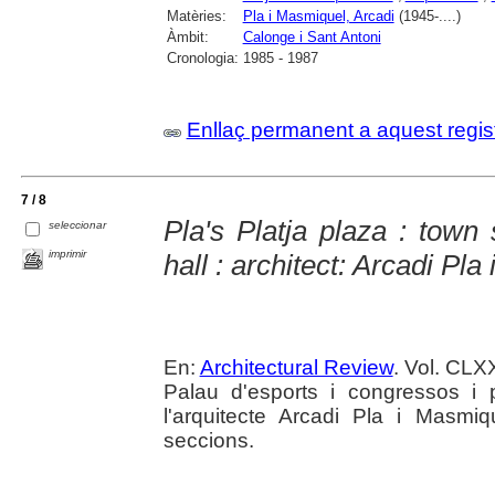
Matèries:
Pla i Masmiquel, Arcadi
(1945-....)
Àmbit:
Calonge i Sant Antoni
Cronologia:
1985 - 1987
Enllaç permanent a aquest regis
7 / 8
Pla's Platja plaza : town
seleccionar
imprimir
hall : architect: Arcadi Pl
En:
Architectural Review
. Vol. CLX
Palau d'esports i congressos i p
l'arquitecte Arcadi Pla i Masmiq
seccions.