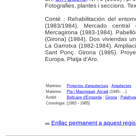
Fotografies, plantes i seccions. Tex
Conté : Rehabilitación del entorn
(1983/1984). Mercado central
Mercagirona (1983-1984). Pabellón
(Girona) (1984). Dos viviendas uni
La Garrotxa (1982-1984). Ampliaci
Sant Ponç. Girona (1985). Proye
Europa. Platja d'Aro.
Matèries:
Projectes d'arquitectura
;
Arquitectes
Matèries:
Pla i Masmiquel, Arcadi
(1945-....)
Àmbit:
Bellcaire d'Emporda
;
Girona
;
Palafruge
Cronologia:
[1983 - 1985]
Enllaç permanent a aquest regis