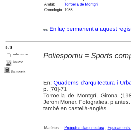
Àmbit:
Torroella de Montgrí
Cronologia:
1985
Enllaç permanent a aquest regis
5 / 8
Poliesportiu = Sports com
seleccionar
imprimir
Text complet
En:
Quaderns d'arquitectura i Ur
p. [70]-71
Torroella de Montgrí, Girona (198
Jeroni Moner. Fotografies, plantes.
també en castellà-anglès.
Matèries:
Projectes d'arquitectura
;
Equipaments 