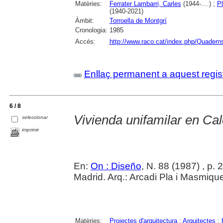
Matèries:
Ferrater Lambarri, Carles
(1944-....) ;
Pl
(1940-2021)
Àmbit:
Torroella de Montgrí
Cronologia:
1985
Accés:
http://www.raco.cat/index.php/Quadern
Enllaç permanent a aquest regis
6 / 8
Vivienda unifamilar en Ca
seleccionar
imprimir
En:
On : Diseño
, N. 88 (1987) , p. 
Madrid. Arq.: Arcadi Pla i Masmique
Matèries:
Projectes d'arquitectura
;
Arquitectes
;