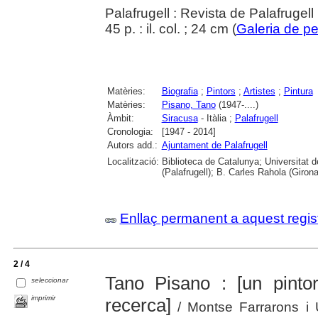
Palafrugell : Revista de Palafrugell
45 p. : il. col. ; 24 cm (
Galeria de p
Matèries:
Biografia
;
Pintors
;
Artistes
;
Pintura
Matèries:
Pisano, Tano
(1947-....)
Àmbit:
Siracusa
- Itàlia ;
Palafrugell
Cronologia:
[1947 - 2014]
Autors add.:
Ajuntament de Palafrugell
Localització:
Biblioteca de Catalunya; Universitat d
(Palafrugell); B. Carles Rahola (Girona
Enllaç permanent a aquest regis
2 / 4
Tano Pisano : [un pintor
seleccionar
imprimir
recerca]
/ Montse Farrarons i 