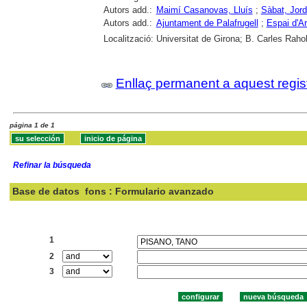
Autors add.:
Maimí Casanovas, Lluís
;
Sàbat, Jord
Autors add.:
Ajuntament de Palafrugell
;
Espai d'A
Localització:
Universitat de Girona; B. Carles Rahol
Enllaç permanent a aquest regis
página 1 de 1
Refinar la búsqueda
Base de datos
fons : Formulario avanzado
Buscar:
1
2
3