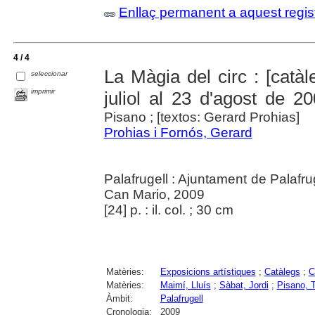
Enllaç permanent a aquest regis
4 / 4
La Màgia del circ : [catàl
seleccionar
imprimir
juliol al 23 d'agost de 2
Pisano ; [textos: Gerard Prohias]
Prohias i Fornós, Gerard
Palafrugell : Ajuntament de Palafru
Can Mario, 2009
[24] p. : il. col. ; 30 cm
Matèries:
Exposicions artístiques
;
Catàlegs
;
C
Matèries:
Maimí, Lluís
;
Sàbat, Jordi
;
Pisano, 
Àmbit:
Palafrugell
Cronologia:
2009