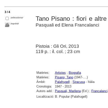
3 / 4
Tano Pisano : fiori e altr
seleccionar
imprimir
Pasquali ed Elena Francalanci
Pistoia : Gli Ori, 2013
119 p. : il. col. ; 23 cm
Matèries:
Artistes
;
Biografia
Matèries:
Pisano, Tano
(1947-....)
Àmbit:
Palafrugell
;
Siracusa
- Itàlia
Cronologia:
1947 - 2013
Autors add.:
Pasquali, Marilena
(Ed.) ;
Francalanci
Localització:
B. Popular (Palafrugell)