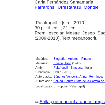
Carla Fernández Santamaría
Farrarons i Urrestarazu, Montse
[Palafrugell] : [s.n.], 2010
30 p. : il. col. ; 31 cm
Premi escolar Mestre Josep Sag
(2009-2010). Text mecanoscrit.
Matèries:
Biografia
;
Artistes
;
Pintors
Matèries:
Pisano, Tano
(1947-....)
Àmbit:
Palafrugell
;
Siracusa
- Itàlia
Cronologia:
[1947 - 2010]
Autors add.:
Sánchez Vencells, Anna
;
Fernández 
Autors add.:
Col·legi Centre Prats de la Carrera de 
Localització:
B. Popular (Palafrugell)
Enllaç permanent a aquest regis