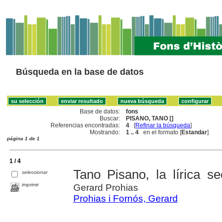
Búsqueda en la base de datos
Base de datos:
fons
Buscar:
PISANO, TANO []
Referencias encontradas:
4
[
Refinar la búsqueda
]
Mostrando:
1 .. 4
en el formato [
Estandar
]
página 1 de 1
1 / 4
Tano Pisano, la lírica s
seleccionar
imprimir
Gerard Prohias
Prohias i Fornós, Gerard