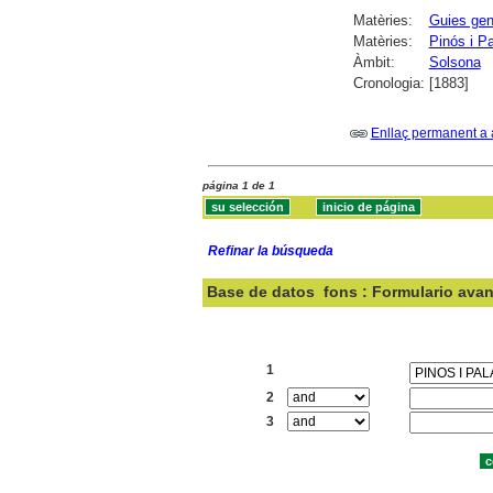
Matèries:
Guies gen
Matèries:
Pinós i P
Àmbit:
Solsona
Cronologia:
[1883]
Enllaç permanent a 
página 1 de 1
Refinar la búsqueda
Base de datos
fons : Formulario ava
Buscar:
1
2
3