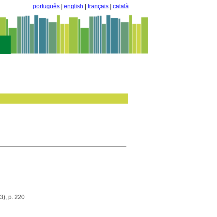
português
|
english
|
français
|
català
3), p. 220