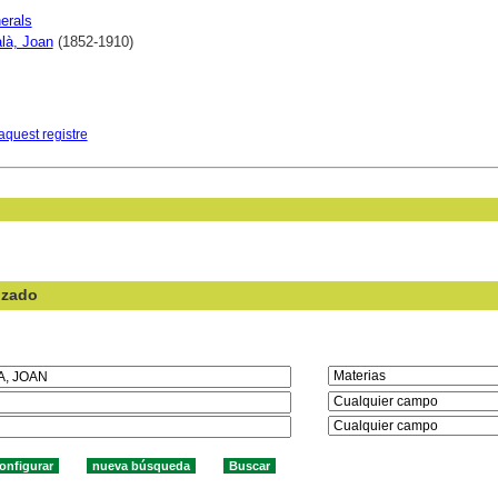
erals
alà, Joan
(1852-1910)
aquest registre
nzado
en el campo: