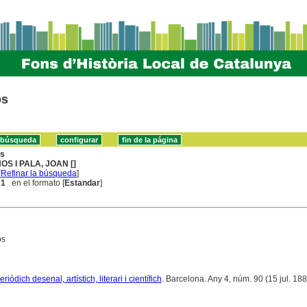
os
ns
NOS I PALA, JOAN []
[
Refinar la búsqueda
]
 1
en el formato [
Estandar
]
ós
riódich desenal, artístich, literari i científich
. Barcelona. Any 4, núm. 90 (15 jul. 188