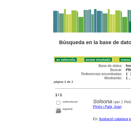
Búsqueda en la base de dat
Base de datos:
fo
Buscar:
PI
Referencias encontradas:
1
Mostrando:
1 ..
página 1 de 1
1 / 1
Solsona
seleccionar
/ per J. Pin
Pinós i Palà, Joan
imprimir
En:
Ilustració catalana pe