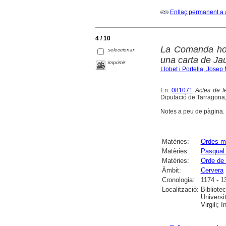
Enllaç permanent a 
4 / 10
La Comanda hosp
seleccionar
una carta de Ja
imprimir
Llobet i Portella, Josep
En:
081071
Actes de l
Diputació de Tarragona, 
Notes a peu de pàgina. 
Matèries:
Ordes mi
Matèries:
Pasqual
Matèries:
Orde de
Àmbit:
Cervera
Cronologia:
1174 - 1
Localització:
Bibliote
Universi
Virgili;