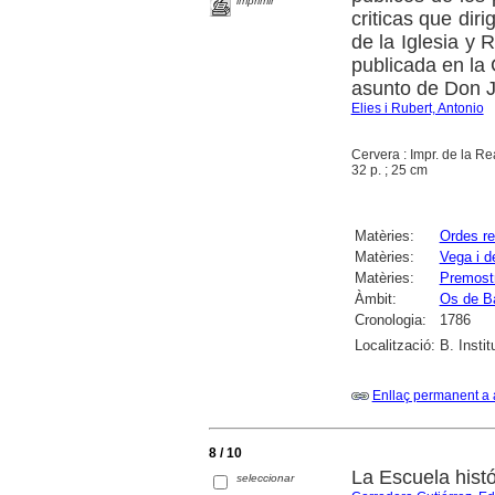
imprimir
criticas que di
de la Iglesia y 
publicada en la
asunto de Don 
Elies i Rubert, Antonio
Cervera : Impr. de la Re
32 p. ; 25 cm
Matèries:
Ordes re
Matèries:
Vega i d
Matèries:
Premost
Àmbit:
Os de B
Cronologia:
1786
Localització:
B. Instit
Enllaç permanent a 
8 / 10
La Escuela hist
seleccionar