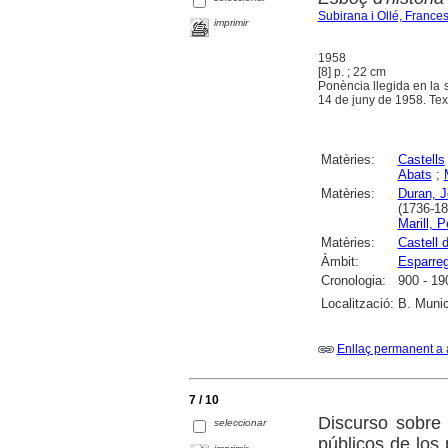
Subirana i Ollé, France
imprimir
1958
[8] p. ; 22 cm
Ponència llegida en la 
14 de juny de 1958. Tex
Matèries:
Castells
Abats
;
Matèries:
Duran, 
(1736-18
Marill, P
Matèries:
Castell 
Àmbit:
Esparre
Cronologia:
900 - 19
Localització:
B. Munic
Enllaç permanent a 
7 / 10
Discurso sobre 
seleccionar
públicos de los 