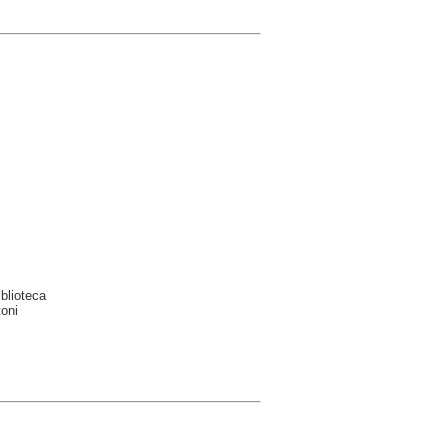
blioteca
toni