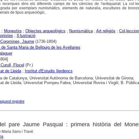
 recerques dins els diferents camps de les ciències de l'antiquariat. La col·le
egrada per exemplars numismàtics, elements de naturalia, escultures de bronze
terials de tipus arqueològic.
s
;
Monestirs
;
Objectes arqueològics
;
Numismàtica
;
Art religiós
;
Col·leccio
ionistes
;
Il·lustració
 Coromines, Jaume
(1736-1804)
 de Santa Maria de Bellpuig de les Avellanes
alaguer
1804]
Curull, Flocel
(Pr.)
tat de Lleida
;
Institut d'Estudis Ilerdencs
ca de Catalunya; Universitat Autònoma de Barcelona; Universitat de Girona;
tat de Lleida; Universitat Pompeu Fabra; Universitat Rovira i Virgili; B. Públic
aquest registre
 del pare Jaume Pasqual : primera història del Mones
p Maria Sans i Travé
ia