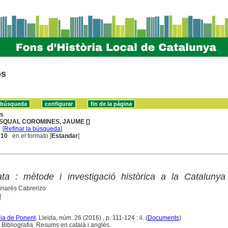
os
ns
SQUAL COROMINES, JAUME []
[
Refinar la búsqueda
]
. 10
en el formato [
Estandar
]
ata : mètode i investigació històrica a la Catalunya
Dinarès Cabrerizo
l
gia de Ponent
. Lleida, núm. 26 (2016) , p. 111-124 : il. (
Documents
)
 Bibliografia. Resums en català i anglès.