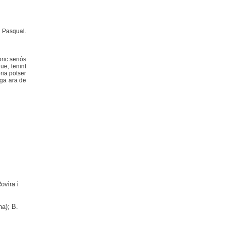
e Pasqual.
ric seriós
ue, tenint
ria potser
ega ara de
ovira i
na); B.