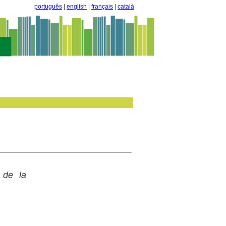
português
|
english
|
français
|
català
 de la