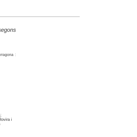
 segons
arragona :
;
ovira i
)