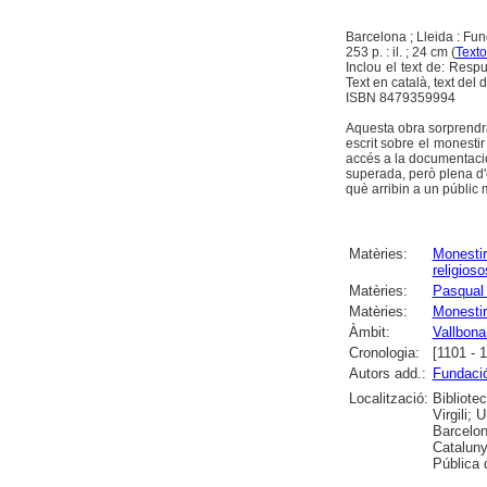
Barcelona ; Lleida : Fu
253 p. : il. ; 24 cm (
Texto
Inclou el text de: Resp
Text en català, text del d
ISBN 8479359994
Aquesta obra sorprendrà 
escrit sobre el monesti
accés a la documentació 
superada, però plena d'
què arribin a un públic
Matèries:
Monesti
religioso
Matèries:
Pasqual
Matèries:
Monestir
Àmbit:
Vallbona
Cronologia:
[1101 - 
Autors add.:
Fundaci
Localització:
Bibliote
Virgili; 
Barcelon
Cataluny
Pública 