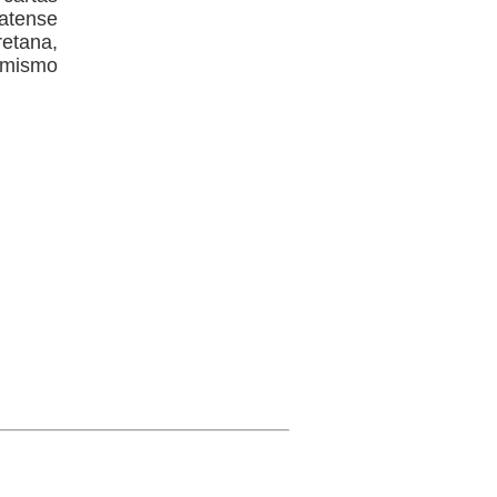
ratense
retana,
l mismo