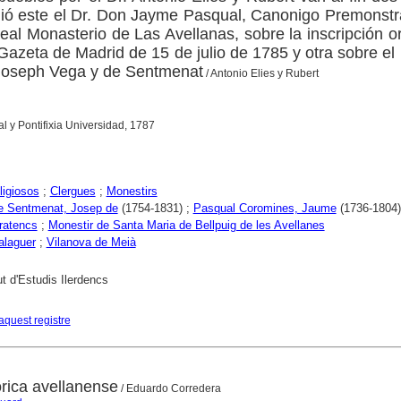
rigió este el Dr. Don Jayme Pasqual, Canonigo Premonst
Real Monasterio de Las Avellanas, sobre la inscripción o
 Gazeta de Madrid de 15 de julio de 1785 y otra sobre e
Joseph Vega y de Sentmenat
/ Antonio Elies y Rubert
al y Pontifixia Universidad, 1787
ligiosos
;
Clergues
;
Monestirs
e Sentmenat, Josep de
(1754-1831) ;
Pasqual Coromines, Jaume
(1736-1804)
ratencs
;
Monestir de Santa Maria de Bellpuig de les Avellanes
alaguer
;
Vilanova de Meià
ut d'Estudis Ilerdencs
aquest registre
órica avellanense
/ Eduardo Corredera