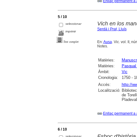
Enllaç permanent a 
5 / 10
Vich en los manu
seleccionar
Serdà i Prat, Lluís
imprimir
En:
Ausa
. Vic. vol. II, n
Text complet
Notes.
Matèries:
Manuscr
Matèries:
Pasqual
Àmbit:
Vic
Cronologia:
1750 - 1
Accés:
http://w
Localització:
Bibliote
de Torel
Pladeval
Enllaç permanent a 
6 / 10
Esboç d'història 
seleccionar