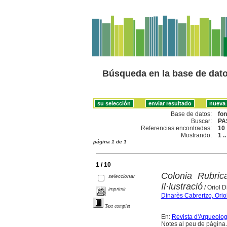
Búsqueda en la base de dat
Base de datos:
fo
Buscar:
PA
Referencias encontradas:
10
Mostrando:
1 .
página 1 de 1
1 / 10
Colonia Rubric
seleccionar
Il·lustració
/ Oriol 
imprimir
Dinarès Cabrerizo, Orio
Text complet
En:
Revista d'Arqueolo
Notes al peu de pàgina.