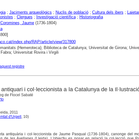
gia
;
Jaciments arqueològics
;
Nuclis de població
;
Cultura dels ibers
;
Laieta
ionistes
;
Clergues
;
Investigació científica
;
Historiografia
 Coromines, Jaume
(1736-1804)
ya
1800]
raco.cat/index.php/RAP/article/view/317800
anitats (Hemeroteca); Biblioteca de Catalunya; Universitat de Girona; Univer
abra; Universitat Rovira i Virgili
aquest registre
tiquari i col·leccionista a la Catalunya de la Il·lustraci
eg de Flocel Sabaté
rto
Lleida, 2011
mtat d'Urgell
, 10)
faceta antiquària i col·leccionista de Jaume Pasqual (1736-1804), canonge del m
g de les Avellanes (Lleida). L'objectiu es posar en relació la col·lecció que 