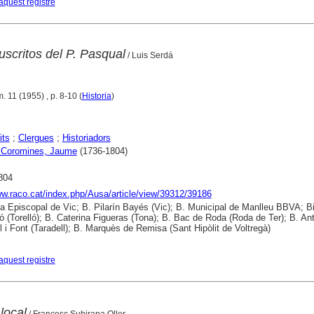
aquest registre
scritos del P. Pasqual
/ Luis Serdá
úm. 11 (1955) , p. 8-10 (
Historia
)
its
;
Clergues
;
Historiadors
 Coromines, Jaume
(1736-1804)
804
ww.raco.cat/index.php/Ausa/article/view/39312/39186
ca Episcopal de Vic; B. Pilarín Bayés (Vic); B. Municipal de Manlleu BBVA; Bi
ló (Torelló); B. Caterina Figueras (Tona); B. Bac de Roda (Roda de Ter); B. An
l i Font (Taradell); B. Marquès de Remisa (Sant Hipòlit de Voltregà)
aquest registre
local
/ Francesc Subirana Oller