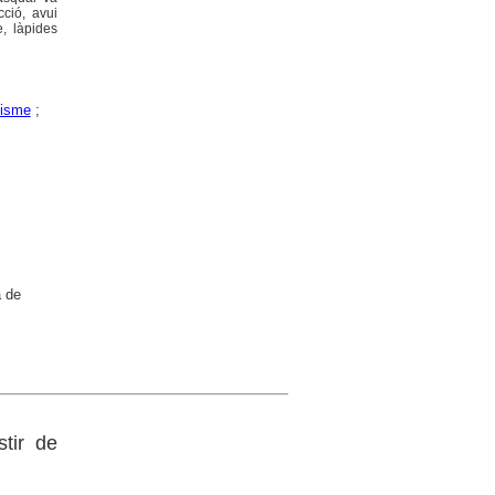
cció, avui
, làpides
nisme
;
a de
tir de