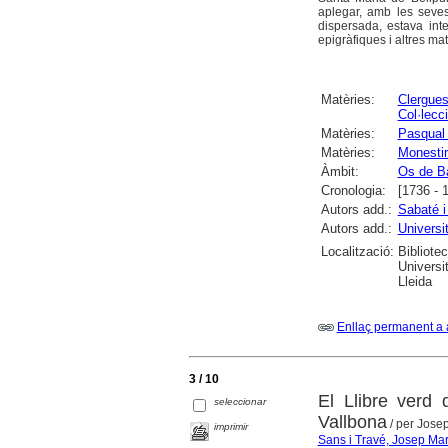
aplegar, amb les seves
dispersada, estava int
epigràfiques i altres ma
Matèries:
Clergue
Col·lecc
Matèries:
Pasqual
Matèries:
Monestir
Àmbit:
Os de B
Cronologia:
[1736 - 
Autors add.:
Sabaté i 
Autors add.:
Universi
Localització:
Bibliote
Universi
Lleida
Enllaç permanent a 
3 / 10
El Llibre verd
seleccionar
Vallbona
/ per Jose
imprimir
Sans i Travé, Josep Mar