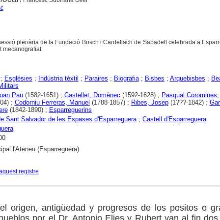
sc
sessió plenària de la Fundació Bosch i Cardellach de Sabadell celebrada a Espar
t mecanografiat.
;
Esglésies
;
Indústria tèxtil
;
Paraires
;
Biografia
;
Bisbes
;
Arquebisbes
;
Be
Militars
Joan Pau
(1582-1651) ;
Castellet, Domènec
(1592-1628) ;
Pasqual Coromines
04) ;
Codorniu Ferreras, Manuel
(1788-1857) ;
Ribes, Josep
(1???-1842) ;
Gar
ere
(1842-1890) ;
Esparreguerins
de Sant Salvador de les Espases d'Esparreguera
;
Castell d'Esparreguera
guera
00
ipal l'Ateneu (Esparreguera)
aquest registre
el origen, antigüedad y progresos de los positos o g
pueblos por el Dr. Antonio Elies y Rubert van al fin dos