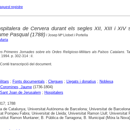
aquest registre
italera de Cervera durant els segles XII, XIII i XIV
ume Pasqual (1788)
/ Josep Mª Llobet i Portella
 Maria
es Primeres Jornades sobre els Ordes Religioso-Militars als Països Catalans
. T
1994. p. 302-314 : il.
Conté transcripció del document.
litars
;
Fonts documentals
;
Clergues
;
Llegats i donatius
;
Noblesa
 Coromines, Jaume
(1736-1804)
 Sant Joan de Jerusalem
;
Hospitalers
317; 1788
ca de Catalunya; Universitat Autònoma de Barcelona; Universitat de Barcelona
tat Pompeu Fabra; Universitat de Lleida; Universitat Ramon Llull; Universitat R
 Institut Ramon Muntaner; B. Pública de Tarragona; B. Municipal (Móra la Nova