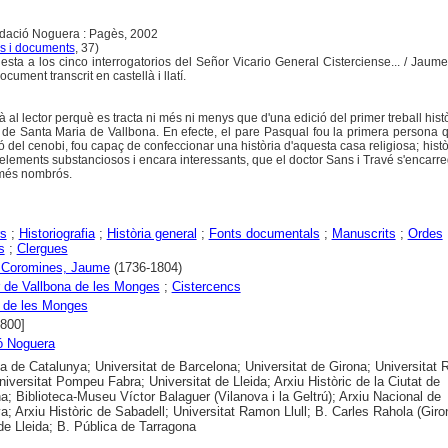
ndació Noguera : Pagès, 2002
s i documents
, 37)
uesta a los cinco interrogatorios del Señor Vicario General Cisterciense... / Jaum
ocument transcrit en castellà i llatí.
al lector perquè es tracta ni més ni menys que d'una edició del primer treball histò
r de Santa Maria de Vallbona. En efecte, el pare Pasqual fou la primera persona q
del cenobi, fou capaç de confeccionar una història d'aquesta casa religiosa; histò
elements substanciosos i encara interessants, que el doctor Sans i Travé s'encarr
 més nombrós.
rs
;
Historiografia
;
Història general
;
Fonts documentals
;
Manuscrits
;
Ordes
s
;
Clergues
 Coromines, Jaume
(1736-1804)
 de Vallbona de les Monges
;
Cistercencs
 de les Monges
1800]
ó Noguera
ca de Catalunya; Universitat de Barcelona; Universitat de Girona; Universitat R
Universitat Pompeu Fabra; Universitat de Lleida; Arxiu Històric de la Ciutat de
a; Biblioteca-Museu Víctor Balaguer (Vilanova i la Geltrú); Arxiu Nacional de
a; Arxiu Històric de Sabadell; Universitat Ramon Llull; B. Carles Rahola (Giro
de Lleida; B. Pública de Tarragona