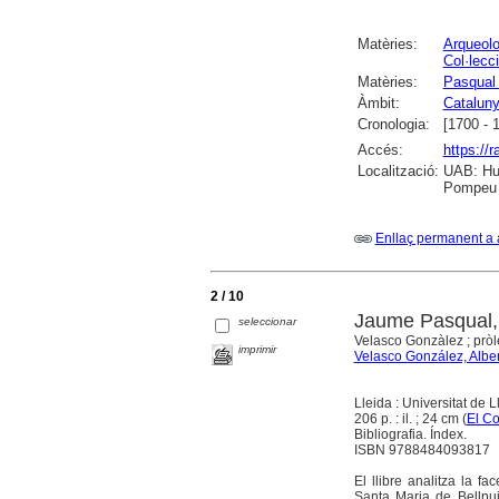
Matèries:
Arqueolo
Col·lecc
Matèries:
Pasqual
Àmbit:
Catalun
Cronologia:
[1700 - 
Accés:
https://
Localització:
UAB: Hum
Pompeu F
Enllaç permanent a 
2 / 10
Jaume Pasqual, an
seleccionar
Velasco Gonzàlez ; pròl
imprimir
Velasco González, Albe
Lleida : Universitat de 
206 p. : il. ; 24 cm (
El Co
Bibliografia. Índex.
ISBN 9788484093817
El llibre analitza la 
Santa Maria de Bellpui