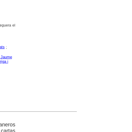
reguera el
ats
;
, Jaume
riga i
raneros
 cartas