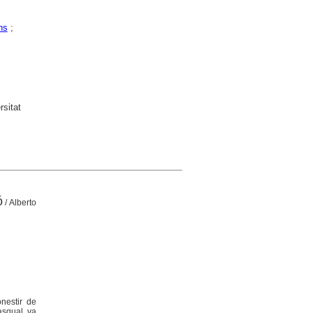
ns
;
sitat
ó
/ Alberto
onestir de
Pasqual va