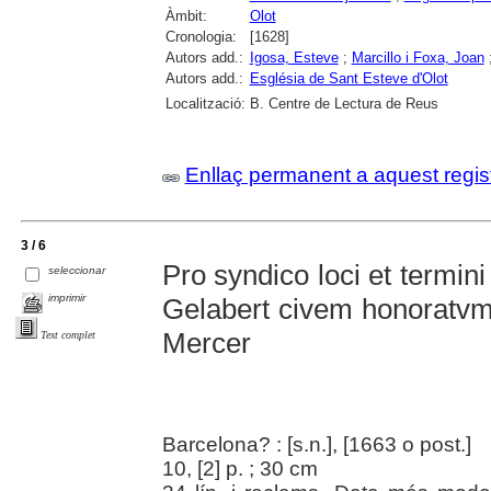
Àmbit:
Olot
Cronologia:
[1628]
Autors add.:
Igosa, Esteve
;
Marcillo i Foxa, Joan
Autors add.:
Església de Sant Esteve d'Olot
Localització:
B. Centre de Lectura de Reus
Enllaç permanent a aquest regis
3 / 6
Pro syndico loci et termin
seleccionar
imprimir
Gelabert civem honoratvm 
Mercer
Text complet
Barcelona? : [s.n.], [1663 o post.]
10, [2] p. ; 30 cm