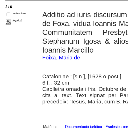
2 / 6
Additio ad iuris discursu
seleccionar
imprimir
de Foxa, vidua Ioannis Ma
Communitatem Presbyt
Stephanum Igosa & alios 
Ioannis Marcillo
Foixà, Maria de
Cataloniae : [s.n.], [1628 o post.]
6 f. ; 32 cm
Caplletra ornada i fris. Octubre 
cita al text. Text signat per Par
precedeix: "Iesus, Maria, cum B. 
Matèries:
Documentació jurídica
;
Esglésies par