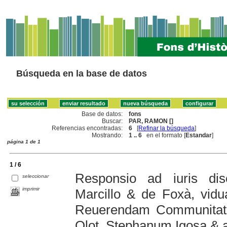
Búsqueda en la base de datos
Base de datos:
fons
Buscar:
PAR, RAMON []
Referencias encontradas:
6
[
Refinar la búsqueda
]
Mostrando:
1 .. 6
en el formato [
Estandar
]
página 1 de 1
1 / 6
Responsio ad iuris d
seleccionar
imprimir
Marcillo & de Foxà, vidua
Reuerendam Communitate
Olot, Stephanum Igosa & al