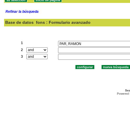
Refinar la búsqueda
Base de datos
fons : Formulario avanzado
Buscar:
1
2
3
Sea
Powered