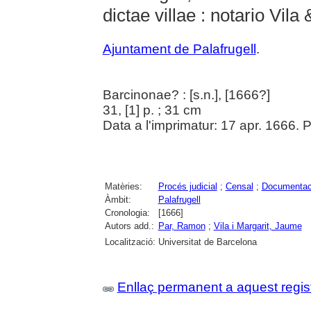
dictae villae : notario Vila
Ajuntament de Palafrugell
.
Barcinonae? : [s.n.], [1666?]
31, [1] p. ; 31 cm
Data a l'imprimatur: 17 apr. 1666. 
Matèries:
Procés judicial
;
Censal
;
Documentaci
Àmbit:
Palafrugell
Cronologia:
[1666]
Autors add.:
Par, Ramon
;
Vila i Margarit, Jaume
Localització:
Universitat de Barcelona
Enllaç permanent a aquest regis