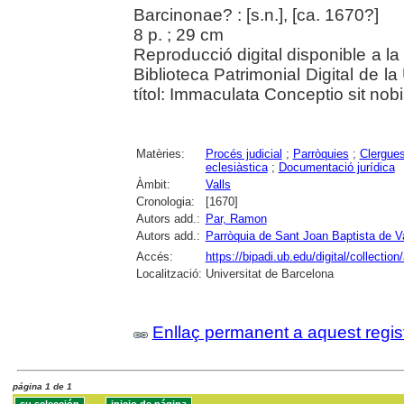
Barcinonae? : [s.n.], [ca. 1670?]
8 p. ; 29 cm
Reproducció digital disponible a la 
Biblioteca Patrimonial Digital de l
títol: Immaculata Conceptio sit nob
Matèries:
Procés judicial
;
Parròquies
;
Clergue
eclesiàstica
;
Documentació jurídica
Àmbit:
Valls
Cronologia:
[1670]
Autors add.:
Par, Ramon
Autors add.:
Parròquia de Sant Joan Baptista de Va
Accés:
https://bipadi.ub.edu/digital/collection
Localització:
Universitat de Barcelona
Enllaç permanent a aquest regis
página 1 de 1