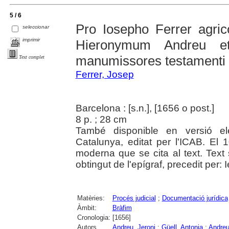
5 / 6
Pro Iosepho Ferrer agric
seleccionar
imprimir
Hieronymum Andreu et
manumissores testamenti 
Text complet
Ferrer, Josep
Barcelona : [s.n.], [1656 o post.]
8 p. ; 28 cm
També disponible en versió el
Catalunya, editat per l'ICAB. El
moderna que se cita al text. Text
obtingut de l'epígraf, precedit per: 
Matèries:
Procés judicial
;
Documentació jurídica
Àmbit:
Bràfim
Cronologia:
[1656]
Autors
Andreu, Jeroni
;
Güell, Antonia
;
Andreu