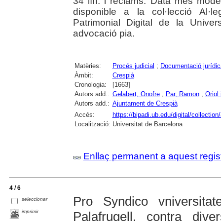
34 lín. i reclams. Data més moder
disponible a la col·lecció Al·l
Patrimonial Digital de la Univer
advocació pia.
Matèries:
Procés judicial
;
Documentació jurídic
Àmbit:
Crespià
Cronologia:
[1663]
Autors add.:
Gelabert, Onofre
;
Par, Ramon
;
Oriol
Autors add.:
Ajuntament de Crespià
Accés:
https://bipadi.ub.edu/digital/collectio
Localització:
Universitat de Barcelona
Enllaç permanent a aquest regis
4 / 6
Pro Syndico vniversitat
seleccionar
imprimir
Palafrugell, contra diver