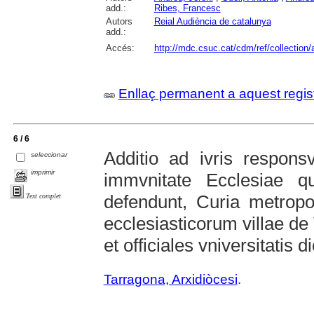
add.:
Ribes, Francesc
Autors
Reial Audiència de catalunya
add.:
Accés:
http://mdc.csuc.cat/cdm/ref/collection/
Enllaç permanent a aquest regis
6 / 6
Additio ad ivris respons
seleccionar
imprimir
immvnitate Ecclesiae q
defendunt, Curia metropo
Text complet
ecclesiasticorum villae de 
et officiales vniversitatis d
Tarragona, Arxidiòcesi
.