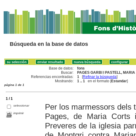
Búsqueda en la base de datos
Base de datos:
fons
Buscar:
PAGES GARBI I PASTELL, MARIA 
Referencias encontradas:
1
[
Refinar la búsqueda
]
Mostrando:
1 .. 1
en el formato [
Estandar
]
página 1 de 1
1 / 1
Per los marmessors dels 
seleccionar
imprimir
Pages, de Maria Corts 
Preveres de la iglesia parr
de Montgri contra Maria