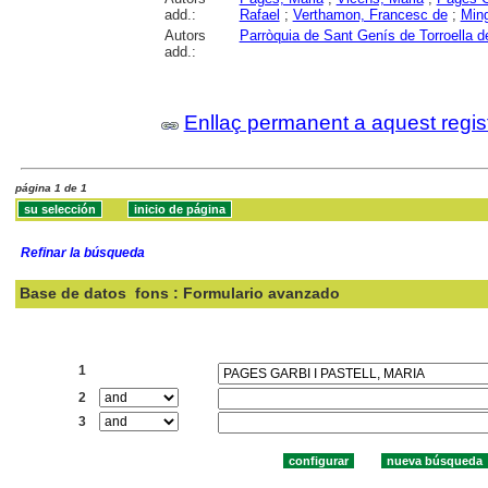
add.:
Rafael
;
Verthamon, Francesc de
;
Ming
Autors
Parròquia de Sant Genís de Torroella d
add.:
Enllaç permanent a aquest regis
página 1 de 1
Refinar la búsqueda
Base de datos
fons : Formulario avanzado
Buscar:
1
2
3