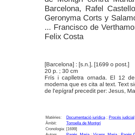
Barcelona, Rafel Castello 
Geronyma Corts y Salamo v
... Francisco de Verthamo
Felix Costa
[Barcelona] : [s.n.], [1699 o post.]
20 p. ; 30 cm
Frís i caplletra ornada. El 12
moderna que es cita al text. Text si
de l'epígraf precedit per: Jesus, M
Matèries:
Documentació jurídica
;
Procés judicial
Àmbit:
Torroella de Montgrí
Cronologia:
[1699]
Autors
Pagés, Maria
;
Vicens, Maria
;
Pagès Ga